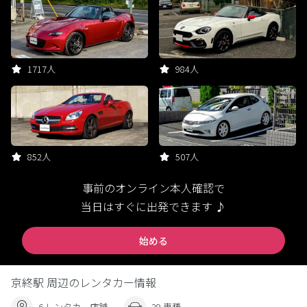
1717人
984人
852人
507人
事前のオンライン本人確認で
当日はすぐに出発できます ♪
始める
京終駅 周辺のレンタカー情報
6 レンタカー店舗
29 車種