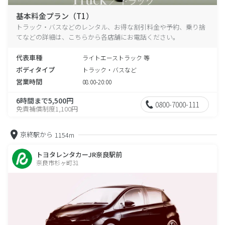
基本料金プラン（T1）
トラック・バスなどのレンタル、お得な割引料金や予約、乗り捨
てなどの詳細は、こちらから各店舗にお電話ください。
代表車種
ライトエーストラック 等
ボディタイプ
トラック・バスなど
営業時間
08:00-20:00
6時間まで5,500円
0800-7000-111
免責補償制度1,100円
京終駅から
1154m
トヨタレンタカーJR奈良駅前
奈良市杉ヶ町31