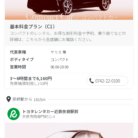
基本料金プラン（C1）
コンパクトのレンタル、お得な割引料金や予約、乗り捨てなどの
詳細は、こちらから各店舗にお電話ください。
代表車種
ヤリス 等
ボディタイプ
コンパクト
営業時間
08:00-20:00
3～6時間まで6,160円
0742-22-0100
免責補償制度1,100円
京終駅から
1615m
トヨタレンタカー近鉄奈良駅前
奈良市西御門町11-4