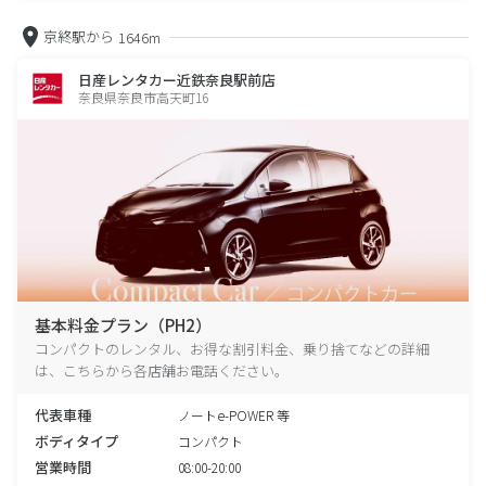
京終駅から
1646m
日産レンタカー近鉄奈良駅前店
奈良県奈良市高天町16
基本料金プラン（PH2）
コンパクトのレンタル、お得な割引料金、乗り捨てなどの詳細
は、こちらから各店舗お電話ください。
代表車種
ノートe-POWER 等
ボディタイプ
コンパクト
営業時間
08:00-20:00