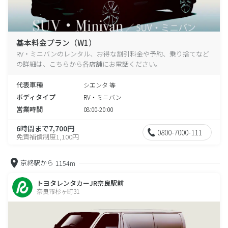
基本料金プラン（W1）
RV・ミニバンのレンタル、お得な割引料金や予約、乗り捨てなど
の詳細は、こちらから各店舗にお電話ください。
代表車種
シエンタ 等
ボディタイプ
RV・ミニバン
営業時間
08:00-20:00
6時間まで7,700円
0800-7000-111
免責補償制度1,100円
京終駅から
1154m
トヨタレンタカーJR奈良駅前
奈良市杉ヶ町31