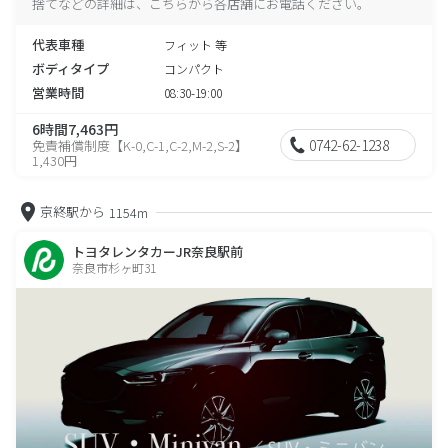
捨てなどの詳細は、こちらから各店舗にお電話ください。
代表車種
フィット 等
ボディタイプ
コンパクト
営業時間
08:30-19:00
6時間7,463円
0742-62-1238
免責補償制度【K-0,C-1,C-2,M-2,S-2】
1,430円
京終駅から
1154m
トヨタレンタカーJR奈良駅前
奈良市杉ヶ町31