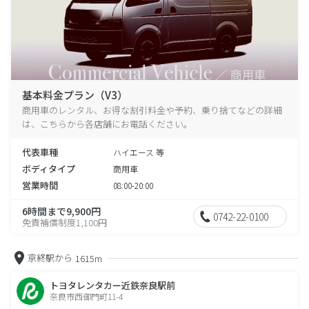
基本料金プラン（V3）
商用車のレンタル、お得な割引料金や予約、乗り捨てなどの詳細
は、こちらから各店舗にお電話ください。
代表車種
ハイエース 等
ボディタイプ
商用車
営業時間
08:00-20:00
6時間まで9,900円
0742-22-0100
免責補償制度1,100円
京終駅から
1615m
トヨタレンタカー近鉄奈良駅前
奈良市西御門町11-4