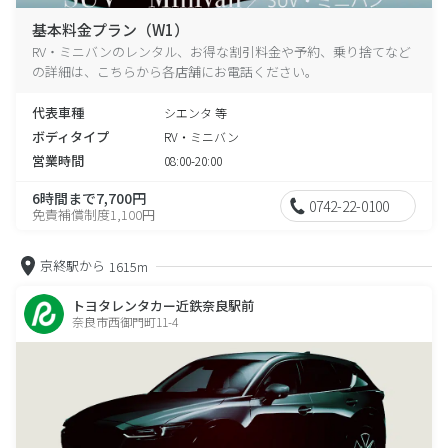
基本料金プラン（W1）
RV・ミニバンのレンタル、お得な割引料金や予約、乗り捨てなど
の詳細は、こちらから各店舗にお電話ください。
代表車種
シエンタ 等
ボディタイプ
RV・ミニバン
営業時間
08:00-20:00
6時間まで7,700円
0742-22-0100
免責補償制度1,100円
京終駅から
1615m
トヨタレンタカー近鉄奈良駅前
奈良市西御門町11-4