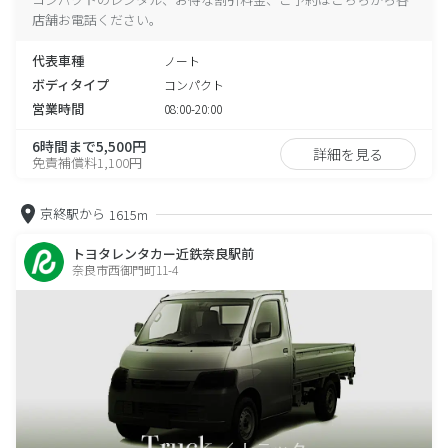
店舗お電話ください。
代表車種
ノート
ボディタイプ
コンパクト
営業時間
08:00-20:00
6時間まで5,500円
詳細を見る
免責補償料1,100円
京終駅から
1615m
トヨタレンタカー近鉄奈良駅前
奈良市西御門町11-4