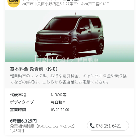
神戸市中央区小野柄通5-1-27第百生命神戸三宮ﾋﾞﾙ1F
基本料金 免責別（K-0）
軽自動車のレンタル、お得な割引料金、キャンセル料金や乗り捨
てなどの詳細は、こちらから各店舗にお電話ください。
代表車種
N-BOX 等
ボディタイプ
軽自動車
営業時間
08:00-20:00
6時間6,325円
078-251-6421
免責補償制度【K-0,C-1,C-2,M-2,S-2】
1,430円