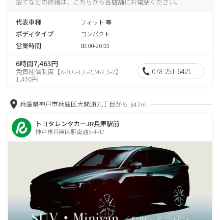
捨てなどの詳細は、こちらから各店舗にお電話ください。
代表車種
フィット 等
ボディタイプ
コンパクト
営業時間
08:00-20:00
6時間7,463円
078-251-6421
免責補償制度【K-0,C-1,C-2,M-2,S-2】
1,430円
兵庫県神戸市兵庫区大開通九丁目から
347m
トヨタレンタカーJR兵庫駅前
神戸市兵庫区駅南通5-4-42