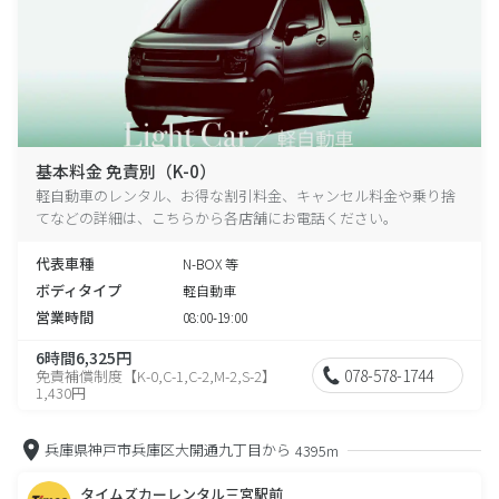
基本料金 免責別（K-0）
軽自動車のレンタル、お得な割引料金、キャンセル料金や乗り捨
てなどの詳細は、こちらから各店舗にお電話ください。
代表車種
N-BOX 等
ボディタイプ
軽自動車
営業時間
08:00-19:00
6時間6,325円
078-578-1744
免責補償制度【K-0,C-1,C-2,M-2,S-2】
1,430円
兵庫県神戸市兵庫区大開通九丁目から
4395m
タイムズカーレンタル三宮駅前