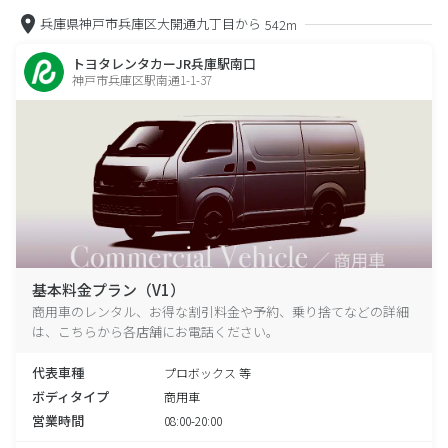
兵庫県神戸市兵庫区大開通九丁目から
542m
トヨタレンタカーJR兵庫駅南口
神戸市兵庫区駅南通1-1-37
基本料金プラン（V1）
商用車のレンタル、お得な割引料金や予約、乗り捨てなどの詳細
は、こちらから各店舗にお電話ください。
代表車種
プロボックス 等
ボディタイプ
商用車
営業時間
08:00-20:00