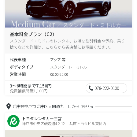
基本料金プラン（C2）
スタンダード・ミドルのレンタル、お得な割引料金や予約、乗り
捨てなどの詳細は、こちらから各店舗にお電話ください。
代表車種
アクア 等
ボディタイプ
スタンダード・ミドル
営業時間
08:00-20:00
3～6時間まで7,150円
078-222-0100
免責補償制度1,100円
兵庫県神戸市兵庫区大開通九丁目から
3953m
トヨタレンタカー三宮
神戸市中央区磯辺通4-2-12 兵庫トヨタビル東側内