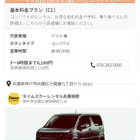
基本料金プラン（C1）
コンパクトのレンタル、お得な割引料金や予約、乗り捨てなどの
詳細は、こちらから各店舗にお電話ください。
代表車種
ヤリス 等
ボディタイプ
コンパクト
営業時間
08:00-20:00
3～6時間まで6,160円
078-242-5000
免責補償制度1,100円
兵庫県神戸市兵庫区大開通九丁目から
893m
タイムズカーレンタル兵庫柳原
神戸市兵庫区東柳原町1-36