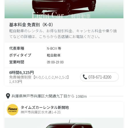
基本料金 免責別（K-0）
軽自動車のレンタル、お得な割引料金、キャンセル料金や乗り捨
てなどの詳細は、こちらから各店舗にお電話ください。
代表車種
N-BOX 等
ボディタイプ
軽自動車
営業時間
09:00-19:00
6時間6,325円
078-671-8200
免責補償制度【K-0,C-1,C-2,M-2,S-2】
1,430円
兵庫県神戸市兵庫区大開通九丁目から
1068m
タイムズカーレンタル新開地
神戸市兵庫区水木通1-4-28