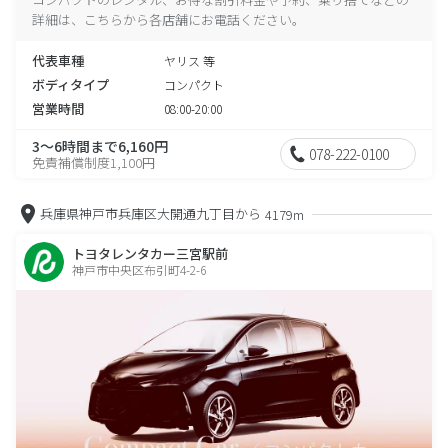
詳細は、こちらから各店舗にお電話ください。
代表車種
ヤリス 等
ボディタイプ
コンパクト
営業時間
08:00-20:00
3～6時間まで6,160円
078-222-0100
免責補償制度1,100円
兵庫県神戸市兵庫区大開通九丁目から
4179m
トヨタレンタカー三宮駅前
神戸市中央区布引町4-2-6