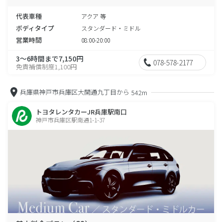
代表車種
アクア 等
ボディタイプ
スタンダード・ミドル
営業時間
08:00-20:00
3～6時間まで7,150円
078-578-2177
免責補償制度1,100円
兵庫県神戸市兵庫区大開通九丁目から
542m
トヨタレンタカーJR兵庫駅南口
神戸市兵庫区駅南通1-1-37