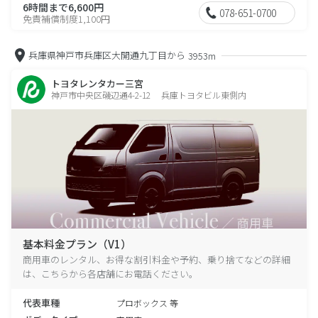
6時間まで6,600円
078-651-0700
免責補償制度1,100円
兵庫県神戸市兵庫区大開通九丁目から
3953m
トヨタレンタカー三宮
神戸市中央区磯辺通4-2-12 兵庫トヨタビル東側内
基本料金プラン（V1）
商用車のレンタル、お得な割引料金や予約、乗り捨てなどの詳細
は、こちらから各店舗にお電話ください。
代表車種
プロボックス 等