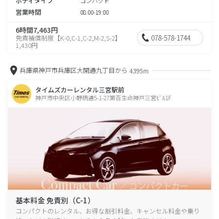
ボディタイプ
コンパクト
営業時間
08:00-19:00
6時間7,463円
078-578-1744
免責補償制度【K-0,C-1,C-2,M-2,S-2】
1,430円
兵庫県神戸市兵庫区大開通九丁目から
4395m
タイムズカーレンタル三宮駅前
神戸市中央区小野柄通5-1-27第百生命神戸三宮ﾋﾞﾙ1F
基本料金 免責別（C-1）
コンパクトのレンタル、お得な割引料金、キャンセル料金や乗り