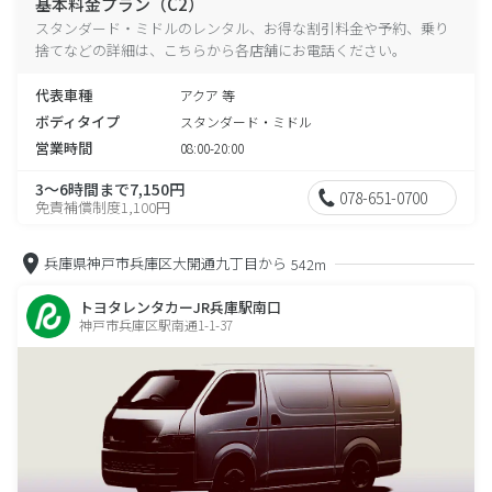
基本料金プラン（C2）
スタンダード・ミドルのレンタル、お得な割引料金や予約、乗り
捨てなどの詳細は、こちらから各店舗にお電話ください。
代表車種
アクア 等
ボディタイプ
スタンダード・ミドル
営業時間
08:00-20:00
3～6時間まで7,150円
078-651-0700
免責補償制度1,100円
兵庫県神戸市兵庫区大開通九丁目から
542m
トヨタレンタカーJR兵庫駅南口
神戸市兵庫区駅南通1-1-37