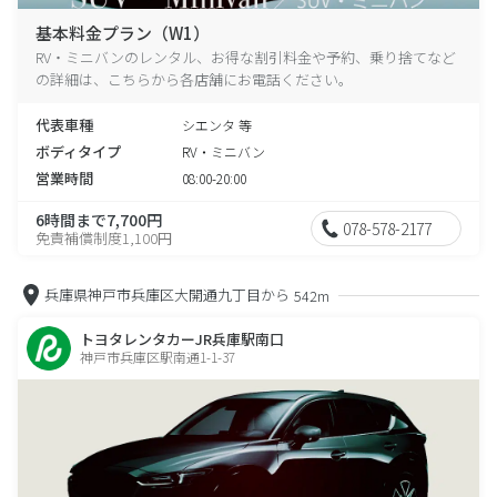
基本料金プラン（W1）
RV・ミニバンのレンタル、お得な割引料金や予約、乗り捨てなど
の詳細は、こちらから各店舗にお電話ください。
代表車種
シエンタ 等
ボディタイプ
RV・ミニバン
営業時間
08:00-20:00
6時間まで7,700円
078-578-2177
免責補償制度1,100円
兵庫県神戸市兵庫区大開通九丁目から
542m
トヨタレンタカーJR兵庫駅南口
神戸市兵庫区駅南通1-1-37