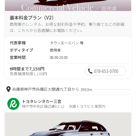
基本料金プラン（V2）
商用車のレンタル、お得な割引料金や予約、乗り捨てなどの詳細
は、こちらから各店舗にお電話ください。
代表車種
タウンエースバン 等
ボディタイプ
商用車
営業時間
08:00-20:00
6時間まで7,150円
078-651-0700
免責補償制度1,100円
兵庫県神戸市兵庫区大開通九丁目から
3953m
トヨタレンタカー三宮
神戸市中央区磯辺通4-2-12 兵庫トヨタビル東側内