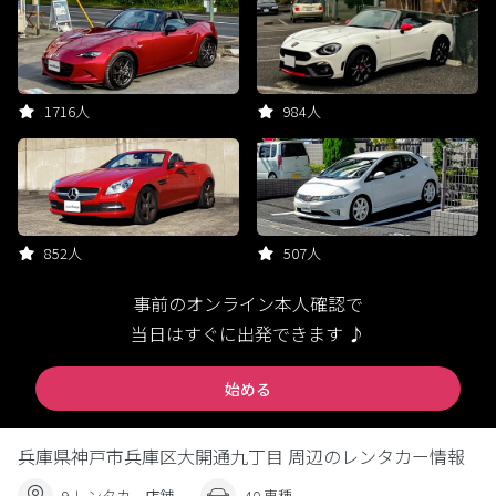
1716人
984人
852人
507人
事前のオンライン本人確認で
当日はすぐに出発できます ♪
始める
兵庫県神戸市兵庫区大開通九丁目 周辺のレンタカー情報
9 レンタカー店舗
40 車種