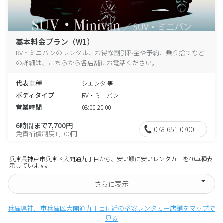
基本料金プラン（W1）
RV・ミニバンのレンタル、お得な割引料金や予約、乗り捨てなど
の詳細は、こちらから各店舗にお電話ください。
代表車種
シエンタ 等
ボディタイプ
RV・ミニバン
営業時間
08:00-20:00
6時間まで7,700円
078-651-0700
免責補償制度1,100円
兵庫県神戸市兵庫区大開通九丁目から、安い順に安いレンタカーを40車種表
示しています。
さらに表示
兵庫県神戸市兵庫区大開通九丁目付近の格安レンタカー店舗をマップで
見る