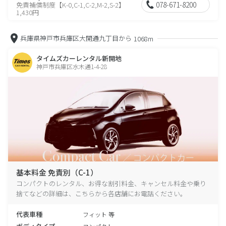
078-671-8200
免責補償制度【K-0,C-1,C-2,M-2,S-2】
1,430円
兵庫県神戸市兵庫区大開通九丁目から
1068m
タイムズカーレンタル新開地
神戸市兵庫区水木通1-4-28
基本料金 免責別（C-1）
コンパクトのレンタル、お得な割引料金、キャンセル料金や乗り
捨てなどの詳細は、こちらから各店舗にお電話ください。
代表車種
フィット 等