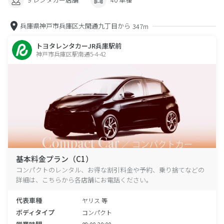
兵庫県神戸市兵庫区大開通九丁目から
347m
トヨタレンタカーJR兵庫駅前
神戸市兵庫区駅南通5-4-42
基本料金プラン（C1）
コンパクトのレンタル、お得な割引料金や予約、乗り捨てなどの
詳細は、こちらから各店舗にお電話ください。
代表車種
ヤリス 等
ボディタイプ
コンパクト