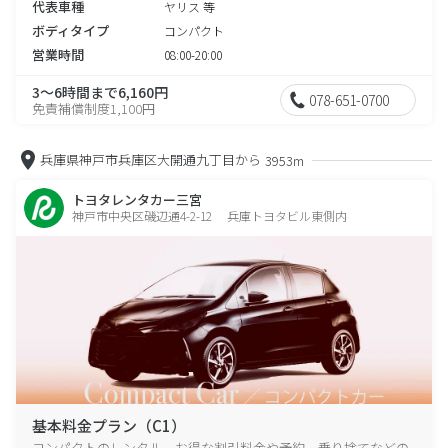
代表車種
ヤリス 等
ボディタイプ
コンパクト
営業時間
08:00-20:00
3～6時間まで6,160円
078-651-0700
免責補償制度1,100円
兵庫県神戸市兵庫区大開通九丁目から
3953m
トヨタレンタカー三宮
神戸市中央区磯辺通4-2-12 兵庫トヨタビル東側内
基本料金プラン（C1）
コンパクトのレンタル、お得な割引料金や予約、乗り捨てなどの