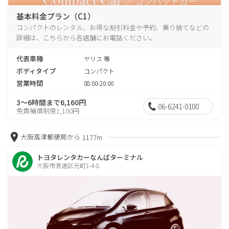
基本料金プラン（C1）
コンパクトのレンタル、お得な割引料金や予約、乗り捨てなどの
詳細は、こちらから各店舗にお電話ください。
代表車種
ヤリス 等
ボディタイプ
コンパクト
営業時間
08:00-20:00
3～6時間まで6,160円
06-6241-0100
免責補償制度1,100円
大阪高津郵便局から
1177m
トヨタレンタカーなんばターミナル
大阪市浪速区元町1-4-8