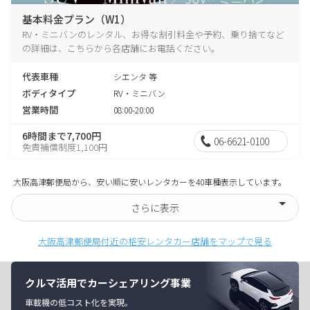
基本料金プラン（W1）
RV・ミニバンのレンタル、お得な割引料金や予約、乗り捨てなど
の詳細は、こちらから各店舗にお電話ください。
代表車種
シエンタ 等
ボディタイプ
RV・ミニバン
営業時間
08:00-20:00
6時間まで7,700円
06-6621-0100
免責補償制度1,100円
大阪高津郵便局から、安い順に安いレンタカーを40車種表示しています。
さらに表示
大阪高津郵便局付近の格安レンタカー店舗をマップで見る
クルマ活用でカーシェアリング事業
車載機の低コスト化を実現。