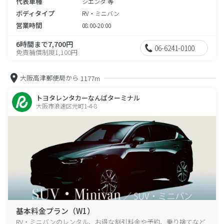
代表車種
シエンタ 等
ボディタイプ
RV・ミニバン
営業時間
08:00-20:00
6時間まで7,700円
06-6241-0100
免責補償制度1,100円
大阪高津郵便局から
1177m
トヨタレンタカーなんばターミナル
大阪市浪速区元町1-4-8
基本料金プラン（W1）
RV・ミニバンのレンタル、お得な割引料金や予約、乗り捨てなど