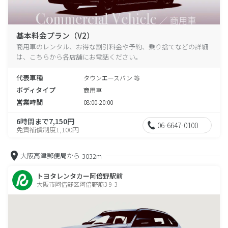
基本料金プラン（V2）
商用車のレンタル、お得な割引料金や予約、乗り捨てなどの詳細
は、こちらから各店舗にお電話ください。
代表車種
タウンエースバン 等
ボディタイプ
商用車
営業時間
08:00-20:00
6時間まで7,150円
06-6647-0100
免責補償制度1,100円
大阪高津郵便局から
3032m
トヨタレンタカー阿倍野駅前
大阪市阿倍野区阿倍野筋3-9-3