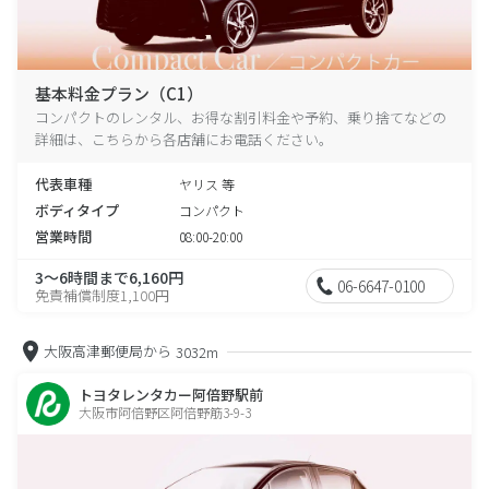
基本料金プラン（C1）
コンパクトのレンタル、お得な割引料金や予約、乗り捨てなどの
詳細は、こちらから各店舗にお電話ください。
代表車種
ヤリス 等
ボディタイプ
コンパクト
営業時間
08:00-20:00
3～6時間まで6,160円
06-6647-0100
免責補償制度1,100円
大阪高津郵便局から
3032m
トヨタレンタカー阿倍野駅前
大阪市阿倍野区阿倍野筋3-9-3