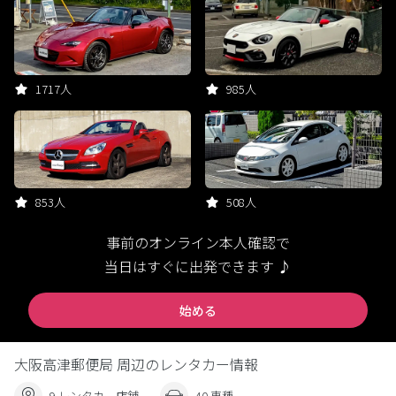
1717人
985人
853人
508人
事前のオンライン本人確認で
当日はすぐに出発できます ♪
始める
大阪高津郵便局 周辺のレンタカー情報
9 レンタカー店舗
40 車種