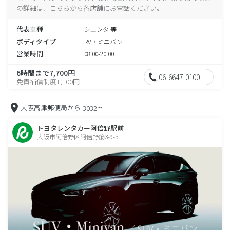
の詳細は、こちらから各店舗にお電話ください。
代表車種
シエンタ 等
ボディタイプ
RV・ミニバン
営業時間
08:00-20:00
6時間まで7,700円
06-6647-0100
免責補償制度1,100円
大阪高津郵便局から
3032m
トヨタレンタカー阿倍野駅前
大阪市阿倍野区阿倍野筋3-9-3