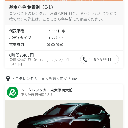
基本料金 免責別（C-1）
コンパクトのレンタル、お得な割引料金、キャンセル料金や乗り
捨てなどの詳細は、こちらから各店舗にお電話ください。
代表車種
フィット 等
ボディタイプ
コンパクト
営業時間
09:00-19:00
6時間7,463円
06-6745-9911
免責補償制度【K-0,C-1,C-2,M-2,S-2】
1,430円
トヨタレンタカー東大阪商大前から
0m
トヨタレンタカー東大阪商大前
東大阪市御厨南2-5-3