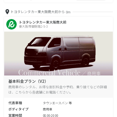
トヨタレンタカー東大阪商大前から
0m
トヨタレンタカー東大阪商大前
東大阪市御厨南2-5-3
基本料金プラン（V2）
商用車のレンタル、お得な割引料金や予約、乗り捨てなどの詳細
は、こちらから各店舗にお電話ください。
代表車種
タウンエースバン 等
ボディタイプ
商用車
営業時間
08:00-20:00