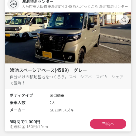
鴻池物流センター
大阪府東大阪市東鴻池町4-3-40 あんどっところ 鴻池物流センター
鴻池スペーシアベース(4589) グレー
自分だけの移動基地をつくろう。スペーシアベースがカーシェア
で登場！
ボディタイプ
軽自動車
乗車人数
2人
メーカー
SUZUKI スズキ
5時間で1,000円
予約へ
距離料金 150円/10km