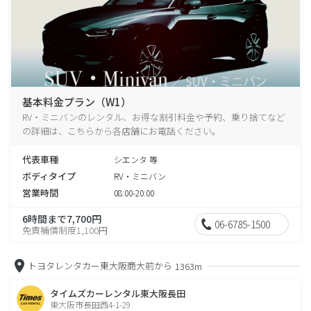
基本料金プラン（W1）
RV・ミニバンのレンタル、お得な割引料金や予約、乗り捨てなど
の詳細は、こちらから各店舗にお電話ください。
代表車種
シエンタ 等
ボディタイプ
RV・ミニバン
営業時間
08:00-20:00
6時間まで7,700円
06-6785-1500
免責補償制度1,100円
トヨタレンタカー東大阪商大前から
1363m
タイムズカーレンタル東大阪長田
東大阪市長田西4-1-29