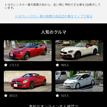
トヨタレンタカー東大阪商大前から、近い順に予約できる車を1台表示して
います。
トヨタレンタカー東大阪商大前近辺の車をマップで見る
人気のクルマ
1717人
985人
853人
507人
事前のオンライン本人確認で