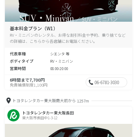
基本料金プラン（W1）
RV・ミニバンのレンタル、お得な割引料金や予約、乗り捨てなど
の詳細は、こちらから各店舗にお電話ください。
代表車種
シエンタ 等
ボディタイプ
RV・ミニバン
営業時間
08:00-20:00
6時間まで7,700円
06-6781-3030
免責補償制度1,100円
トヨタレンタカー東大阪商大前から
1257m
トヨタレンタカー東大阪長田
東大阪市長田中1-3-12