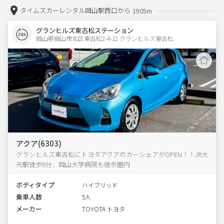
タイムズカーレンタル岡山駅西口から
1905m
グランヒルズ東古松ステーション
岡山県岡山市北区東古松2-4-12 グランヒルズ東古松 
アクア(6303)
グランヒルズ東古松にトヨタアクアのカーシェアがOPEN！！JR大
元駅徒歩9分、岡山大学病院も徒歩圏内
ボディタイプ
ハイブリッド
乗車人数
5人
メーカー
TOYOTA トヨタ