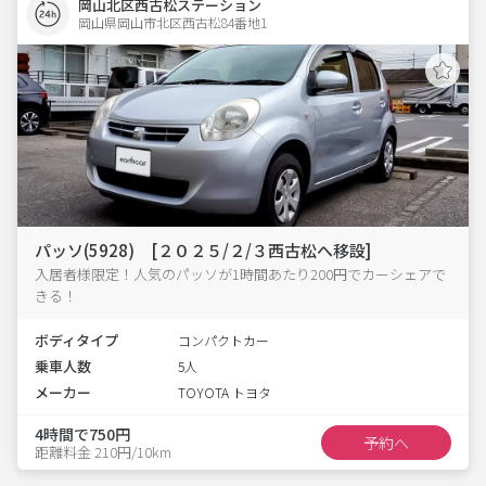
岡山北区西古松ステーション
岡山県岡山市北区西古松84番地1  
パッソ(5928) [２０２５/２/３西古松へ移設]
入居者様限定！人気のパッソが1時間あたり200円でカーシェアで
きる！
ボディタイプ
コンパクトカー
乗車人数
5人
メーカー
TOYOTA トヨタ
4時間で750円
予約へ
距離料金 210円/10km