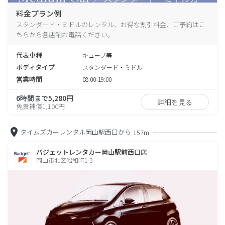
料金プラン例
スタンダード・ミドルのレンタル、お得な割引料金、ご予約はこ
ちらから各店舗お電話ください。
代表車種
キューブ等
ボディタイプ
スタンダード・ミドル
営業時間
08:00-19:00
6時間まで5,280円
詳細を見る
免責補償1,100円
タイムズカーレンタル岡山駅西口から
157m
バジェットレンタカー岡山駅前西口店
岡山市北区昭和町1-3