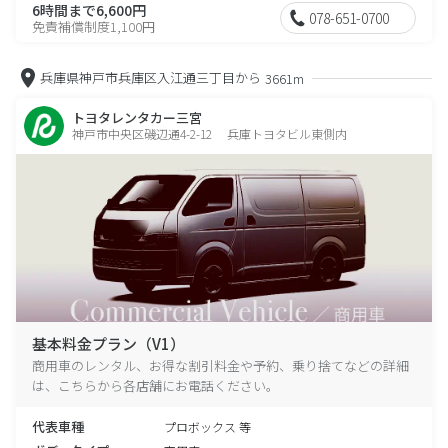
6時間まで6,600円
078-651-0700
免責補償制度1,100円
兵庫県神戸市兵庫区入江通三丁目から
3661m
トヨタレンタカー三宮
神戸市中央区磯辺通4-2-12 兵庫トヨタビル東側内
基本料金プラン（V1）
商用車のレンタル、お得な割引料金や予約、乗り捨てなどの詳細
は、こちらから各店舗にお電話ください。
代表車種
プロボックス 等