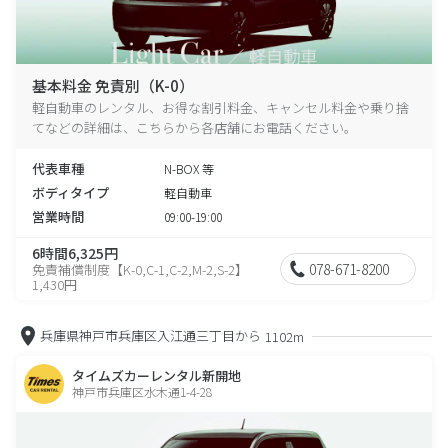
基本料金 免責別（K-0）
軽自動車のレンタル、お得な割引料金、キャンセル料金や乗り捨
てなどの詳細は、こちらから各店舗にお電話ください。
代表車種
N-BOX 等
ボディタイプ
軽自動車
営業時間
09:00-19:00
6時間6,325円
078-671-8200
免責補償制度【K-0,C-1,C-2,M-2,S-2】
1,430円
兵庫県神戸市兵庫区入江通三丁目から
1102m
タイムズカーレンタル新開地
神戸市兵庫区水木通1-4-28