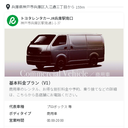
兵庫県神戸市兵庫区入江通三丁目から
159m
トヨタレンタカーJR兵庫駅南口
神戸市兵庫区駅南通1-1-37
基本料金プラン（V1）
商用車のレンタル、お得な割引料金や予約、乗り捨てなどの詳細
は、こちらから各店舗にお電話ください。
代表車種
プロボックス 等
ボディタイプ
商用車
営業時間
08:00-20:00