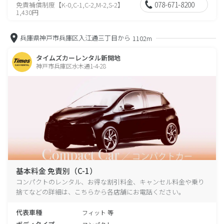
078-671-8200
免責補償制度【K-0,C-1,C-2,M-2,S-2】
1,430円
兵庫県神戸市兵庫区入江通三丁目から
1102m
タイムズカーレンタル新開地
神戸市兵庫区水木通1-4-28
基本料金 免責別（C-1）
コンパクトのレンタル、お得な割引料金、キャンセル料金や乗り
捨てなどの詳細は、こちらから各店舗にお電話ください。
代表車種
フィット 等