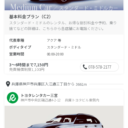
基本料金プラン（C2）
スタンダード・ミドルのレンタル、お得な割引料金や予約、乗り
捨てなどの詳細は、こちらから各店舗にお電話ください。
代表車種
アクア 等
ボディタイプ
スタンダード・ミドル
営業時間
08:00-20:00
3～6時間まで7,150円
078-578-2177
免責補償制度1,100円
兵庫県神戸市兵庫区入江通三丁目から
3661m
トヨタレンタカー三宮
神戸市中央区磯辺通4-2-12 兵庫トヨタビル東側内