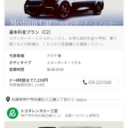
基本料金プラン（C2）
スタンダード・ミドルのレンタル、お得な割引料金や予約、乗り
捨てなどの詳細は、こちらから各店舗にお電話ください。
代表車種
アクア 等
ボディタイプ
スタンダード・ミドル
営業時間
08:00-20:00
3～6時間まで7,150円
078-222-0100
免責補償制度1,100円
兵庫県神戸市兵庫区入江通三丁目から
3661m
トヨタレンタカー三宮
神戸市中央区磯辺通4-2-12 兵庫トヨタビル東側内