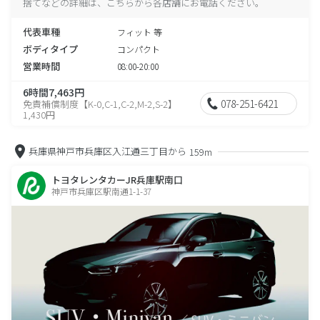
捨てなどの詳細は、こちらから各店舗にお電話ください。
代表車種
フィット 等
ボディタイプ
コンパクト
営業時間
08:00-20:00
6時間7,463円
078-251-6421
免責補償制度【K-0,C-1,C-2,M-2,S-2】
1,430円
兵庫県神戸市兵庫区入江通三丁目から
159m
トヨタレンタカーJR兵庫駅南口
神戸市兵庫区駅南通1-1-37