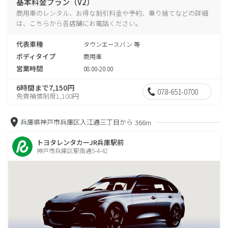
基本料金プラン（V2）
商用車のレンタル、お得な割引料金や予約、乗り捨てなどの詳細
は、こちらから各店舗にお電話ください。
代表車種
タウンエースバン 等
ボディタイプ
商用車
営業時間
08:00-20:00
6時間まで7,150円
078-651-0700
免責補償制度1,100円
兵庫県神戸市兵庫区入江通三丁目から
366m
トヨタレンタカーJR兵庫駅前
神戸市兵庫区駅南通5-4-42