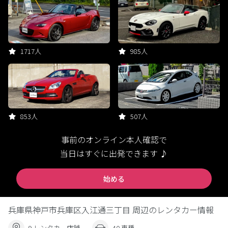
1717人
985人
853人
507人
事前のオンライン本人確認で
当日はすぐに出発できます ♪
始める
兵庫県神戸市兵庫区入江通三丁目 周辺のレンタカー情報
9 レンタカー店舗
40 車種