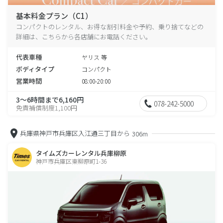
基本料金プラン（C1）
コンパクトのレンタル、お得な割引料金や予約、乗り捨てなどの
詳細は、こちらから各店舗にお電話ください。
代表車種
ヤリス 等
ボディタイプ
コンパクト
営業時間
08:00-20:00
3～6時間まで6,160円
078-242-5000
免責補償制度1,100円
兵庫県神戸市兵庫区入江通三丁目から
306m
タイムズカーレンタル兵庫柳原
神戸市兵庫区東柳原町1-36