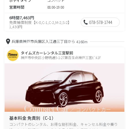
ボディタイプ
コンパクト
営業時間
08:00-19:00
6時間7,463円
078-578-1744
免責補償制度【K-0,C-1,C-2,M-2,S-2】
1,430円
兵庫県神戸市兵庫区入江通三丁目から
4168m
タイムズカーレンタル三宮駅前
神戸市中央区小野柄通5-1-27第百生命神戸三宮ﾋﾞﾙ1F
基本料金 免責別（C-1）
コンパクトのレンタル、お得な割引料金、キャンセル料金や乗り