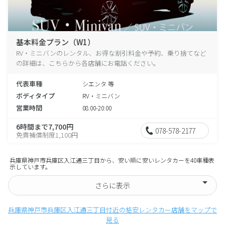
基本料金プラン（W1）
RV・ミニバンのレンタル、お得な割引料金や予約、乗り捨てなど
の詳細は、こちらから各店舗にお電話ください。
代表車種
シエンタ 等
ボディタイプ
RV・ミニバン
営業時間
08:00-20:00
6時間まで7,700円
078-578-2177
免責補償制度1,100円
兵庫県神戸市兵庫区入江通三丁目から、安い順に安いレンタカーを40車種表
示しています。
さらに表示
兵庫県神戸市兵庫区入江通三丁目付近の格安レンタカー店舗をマップで
見る