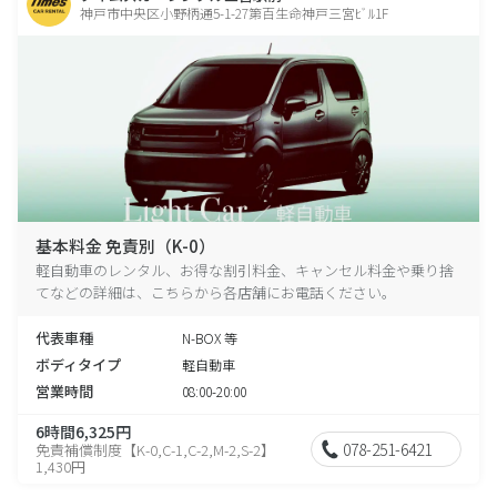
神戸市中央区小野柄通5-1-27第百生命神戸三宮ﾋﾞﾙ1F
基本料金 免責別（K-0）
軽自動車のレンタル、お得な割引料金、キャンセル料金や乗り捨
てなどの詳細は、こちらから各店舗にお電話ください。
代表車種
N-BOX 等
ボディタイプ
軽自動車
営業時間
08:00-20:00
6時間6,325円
078-251-6421
免責補償制度【K-0,C-1,C-2,M-2,S-2】
1,430円