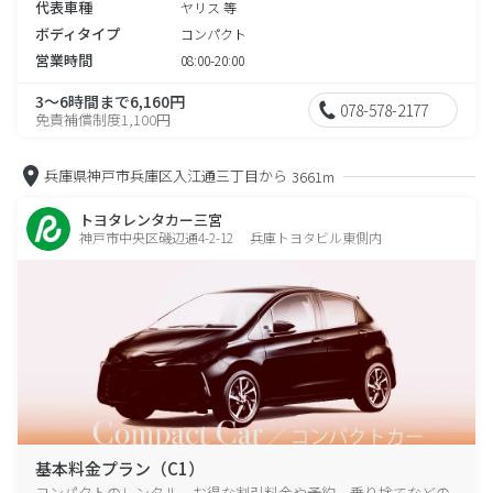
代表車種
ヤリス 等
ボディタイプ
コンパクト
営業時間
08:00-20:00
3～6時間まで6,160円
078-578-2177
免責補償制度1,100円
兵庫県神戸市兵庫区入江通三丁目から
3661m
トヨタレンタカー三宮
神戸市中央区磯辺通4-2-12 兵庫トヨタビル東側内
基本料金プラン（C1）
コンパクトのレンタル、お得な割引料金や予約、乗り捨てなどの