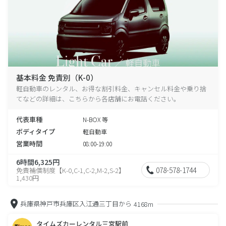
基本料金 免責別（K-0）
軽自動車のレンタル、お得な割引料金、キャンセル料金や乗り捨
てなどの詳細は、こちらから各店舗にお電話ください。
代表車種
N-BOX 等
ボディタイプ
軽自動車
営業時間
08:00-19:00
6時間6,325円
078-578-1744
免責補償制度【K-0,C-1,C-2,M-2,S-2】
1,430円
兵庫県神戸市兵庫区入江通三丁目から
4168m
タイムズカーレンタル三宮駅前