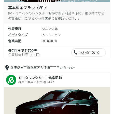
基本料金プラン（W1）
RV・ミニバンのレンタル、お得な割引料金や予約、乗り捨てなど
の詳細は、こちらから各店舗にお電話ください。
代表車種
シエンタ 等
ボディタイプ
RV・ミニバン
営業時間
08:00-20:00
6時間まで7,700円
078-651-0700
免責補償制度1,100円
兵庫県神戸市兵庫区入江通三丁目から
366m
トヨタレンタカーJR兵庫駅前
神戸市兵庫区駅南通5-4-42