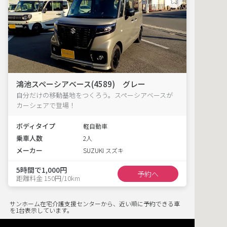
鴻池スペーシアベース(4589) グレー
自分だけの移動基地をつくろう。スペーシアベースが
カーシェアで登場！
ボディタイプ
軽自動車
乗車人数
2人
メーカー
SUZUKI スズキ
5時間で1,000円
予約へ
距離料金 150円/10km
サンホーム在宅介護支援センターから、近い順に予約できる車
を1台表示しています。