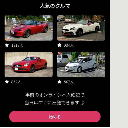
人気のクルマ
1717人
984人
852人
507人
事前のオンライン本人確認で
当日はすぐに出発できます ♪
始める