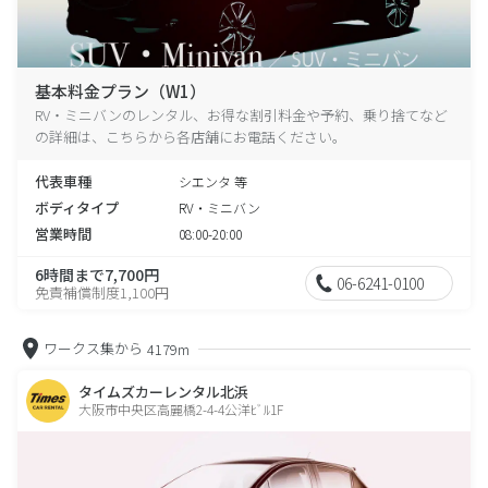
基本料金プラン（W1）
RV・ミニバンのレンタル、お得な割引料金や予約、乗り捨てなど
の詳細は、こちらから各店舗にお電話ください。
代表車種
シエンタ 等
ボディタイプ
RV・ミニバン
営業時間
08:00-20:00
6時間まで7,700円
06-6241-0100
免責補償制度1,100円
ワークス集から
4179m
タイムズカーレンタル北浜
大阪市中央区高麗橋2-4-4公洋ﾋﾞﾙ1F