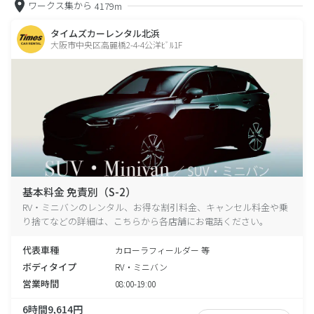
ワークス集から
4179m
タイムズカーレンタル北浜
大阪市中央区高麗橋2-4-4公洋ﾋﾞﾙ1F
基本料金 免責別（S-2）
RV・ミニバンのレンタル、お得な割引料金、キャンセル料金や乗
り捨てなどの詳細は、こちらから各店舗にお電話ください。
代表車種
カローラフィールダー 等
ボディタイプ
RV・ミニバン
営業時間
08:00-19:00
6時間9,614円