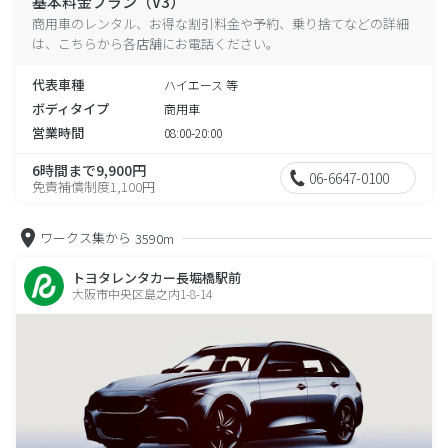
基本料金プラン（V3）
商用車のレンタル、お得な割引料金や予約、乗り捨てなどの詳細
は、こちらから各店舗にお電話ください。
代表車種
ハイエース 等
ボディタイプ
商用車
営業時間
08:00-20:00
6時間まで9,900円
06-6647-0100
免責補償制度1,100円
ワークス集から
3590m
トヨタレンタカー長堀橋駅前
大阪市中央区島之内1-8-14