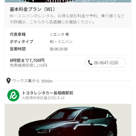
基本料金プラン（W1）
RV・ミニバンのレンタル、お得な割引料金や予約、乗り捨てなど
の詳細は、こちらから各店舗にお電話ください。
代表車種
シエンタ 等
ボディタイプ
RV・ミニバン
営業時間
08:00-20:00
6時間まで7,700円
06-6647-0100
免責補償制度1,100円
ワークス集から
3590m
トヨタレンタカー長堀橋駅前
大阪市中央区島之内1-8-14