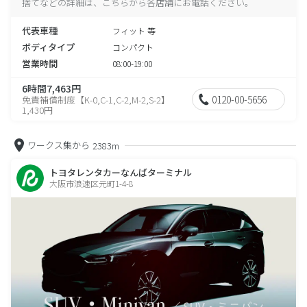
捨てなどの詳細は、こちらから各店舗にお電話ください。
代表車種
フィット 等
ボディタイプ
コンパクト
営業時間
08:00-19:00
6時間7,463円
0120-00-5656
免責補償制度【K-0,C-1,C-2,M-2,S-2】
1,430円
ワークス集から
2383m
トヨタレンタカーなんばターミナル
大阪市浪速区元町1-4-8