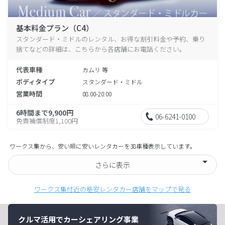
基本料金プラン（C4）
スタンダード・ミドルのレンタル、お得な割引料金や予約、乗り
捨てなどの詳細は、こちらから各店舗にお電話ください。
代表車種
カムリ 等
ボディタイプ
スタンダード・ミドル
営業時間
08:00-20:00
6時間まで9,900円
06-6241-0100
免責補償制度1,100円
ワークス集から、安い順に安いレンタカーを38車種表示しています。
さらに表示
ワークス集付近の格安レンタカー店舗をマップで見る
クルマ活用でカーシェアリング事業