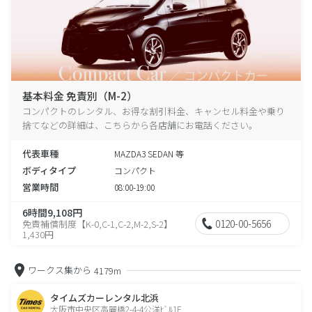
基本料金 免責別（M-2）
コンパクトのレンタル、お得な割引料金、キャンセル料金や乗り
捨てなどの詳細は、こちらから各店舗にお電話ください。
代表車種
MAZDA3 SEDAN 等
ボディタイプ
コンパクト
営業時間
08:00-19:00
6時間9,108円
0120-00-5656
免責補償制度【K-0,C-1,C-2,M-2,S-2】
1,430円
ワークス集から
4179m
タイムズカーレンタル北浜
大阪市中央区高麗橋2-4-4公洋ﾋﾞﾙ1F