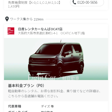
0120-00-5656
免責補償制度【K-0,C-1,C-2,M-2,S-2】
1,430円
ワークス集から
2194m
日産レンタカーなんばOCAT店
大阪府大阪市浪速区湊町1-4-1 OCATビル地下1階
基本料金プラン（P0）
軽自動車のレンタル、お得な割引料金、乗り捨てなどの詳細は、
こちらから各店舗お電話ください。
代表車種
デイズ 等