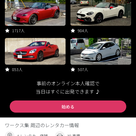
1717人
984人
853人
507人
事前のオンライン本人確認で
当日はすぐに出発できます ♪
始める
ワークス集 周辺のレンタカー情報
4 レンタカー店舗
38 車種