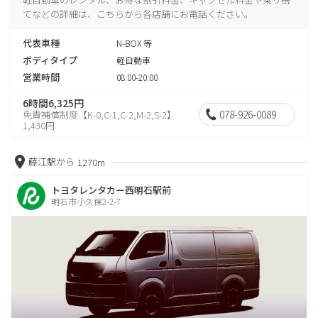
てなどの詳細は、こちらから各店舗にお電話ください。
代表車種
N-BOX 等
ボディタイプ
軽自動車
営業時間
08:00-20:00
6時間6,325円
078-926-0089
免責補償制度【K-0,C-1,C-2,M-2,S-2】
1,430円
藤江駅から
1270m
トヨタレンタカー西明石駅前
明石市小久保2-2-7