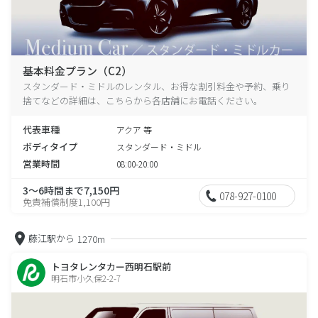
基本料金プラン（C2）
スタンダード・ミドルのレンタル、お得な割引料金や予約、乗り
捨てなどの詳細は、こちらから各店舗にお電話ください。
代表車種
アクア 等
ボディタイプ
スタンダード・ミドル
営業時間
08:00-20:00
3～6時間まで7,150円
078-927-0100
免責補償制度1,100円
藤江駅から
1270m
トヨタレンタカー西明石駅前
明石市小久保2-2-7