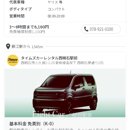
代表車種
ヤリス 等
ボディタイプ
コンパクト
営業時間
08:00-20:00
3～6時間まで6,160円
078-921-0100
免責補償制度1,100円
藤江駅から
1345m
タイムズカーレンタル西明石駅前
西明石市小久保2-1-20 新幹線高架下 西明石夢通り205
基本料金 免責別（K-0）
軽自動車のレンタル、お得な割引料金、キャンセル料金や乗り捨