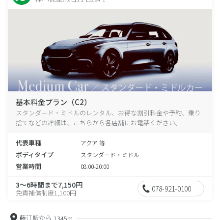
基本料金プラン（C2）
スタンダード・ミドルのレンタル、お得な割引料金や予約、乗り
捨てなどの詳細は、こちらから各店舗にお電話ください。
代表車種
アクア 等
ボディタイプ
スタンダード・ミドル
営業時間
08:00-20:00
3～6時間まで7,150円
078-921-0100
免責補償制度1,100円
藤江駅から
1345m