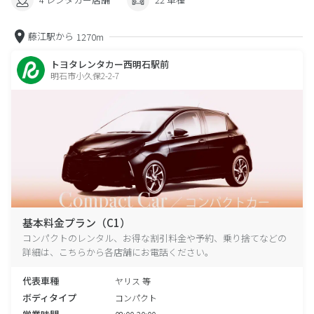
藤江駅から
1270m
トヨタレンタカー西明石駅前
明石市小久保2-2-7
基本料金プラン（C1）
コンパクトのレンタル、お得な割引料金や予約、乗り捨てなどの
詳細は、こちらから各店舗にお電話ください。
代表車種
ヤリス 等
ボディタイプ
コンパクト