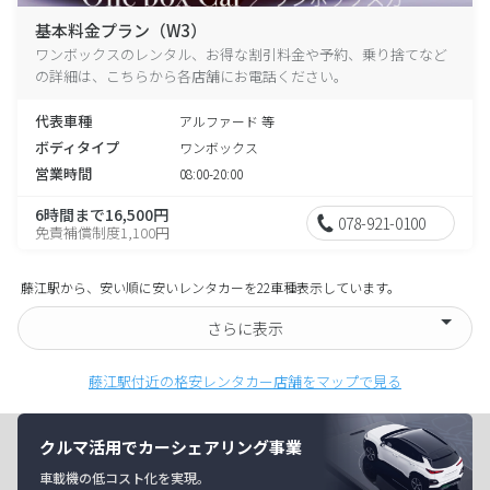
基本料金プラン（W3）
ワンボックスのレンタル、お得な割引料金や予約、乗り捨てなど
の詳細は、こちらから各店舗にお電話ください。
代表車種
アルファード 等
ボディタイプ
ワンボックス
営業時間
08:00-20:00
6時間まで16,500円
078-921-0100
免責補償制度1,100円
藤江駅から、安い順に安いレンタカーを22車種表示しています。
さらに表示
藤江駅付近の格安レンタカー店舗をマップで見る
クルマ活用でカーシェアリング事業
車載機の低コスト化を実現。