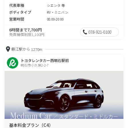
代表車種
シエンタ 等
ボディタイプ
RV・ミニバン
営業時間
08:00-20:00
6時間まで7,700円
078-921-0100
免責補償制度1,100円
藤江駅から
1270m
トヨタレンタカー西明石駅前
明石市小久保2-2-7
基本料金プラン（C4）