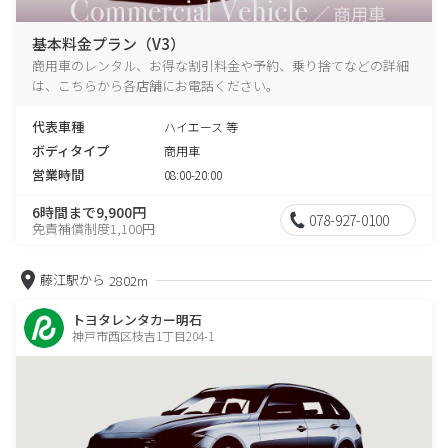
基本料金プラン（V3）
商用車のレンタル、お得な割引料金や予約、乗り捨てなどの詳細
は、こちらから各店舗にお電話ください。
代表車種
ハイエース 等
ボディタイプ
商用車
営業時間
08:00-20:00
6時間まで9,900円
078-927-0100
免責補償制度1,100円
藤江駅から
2802m
トヨタレンタカー明石
神戸市西区枝吉1丁目204-1