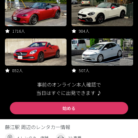
1716人
984人
852人
507人
事前のオンライン本人確認で
当日はすぐに出発できます ♪
始める
藤江駅 周辺のレンタカー情報
4 レンタカー店舗
22 車種