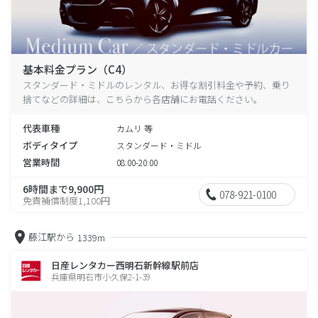
基本料金プラン（C4）
スタンダード・ミドルのレンタル、お得な割引料金や予約、乗り
捨てなどの詳細は、こちらから各店舗にお電話ください。
代表車種
カムリ 等
ボディタイプ
スタンダード・ミドル
営業時間
08:00-20:00
6時間まで9,900円
078-921-0100
免責補償制度1,100円
藤江駅から
1339m
日産レンタカー西明石新幹線駅前店
兵庫県明石市小久保2-1-39