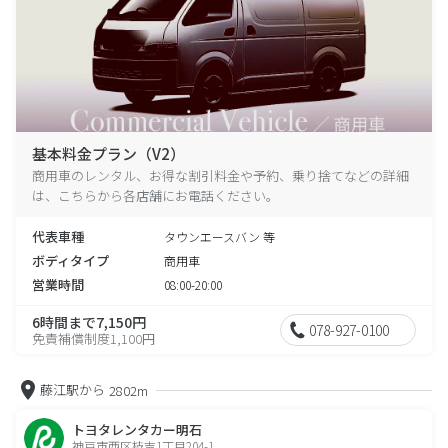
基本料金プラン（V2）
商用車のレンタル、お得な割引料金や予約、乗り捨てなどの詳細
は、こちらから各店舗にお電話ください。
代表車種
タウンエースバン 等
ボディタイプ
商用車
営業時間
08:00-20:00
6時間まで7,150円
078-927-0100
免責補償制度1,100円
藤江駅から
2802m
トヨタレンタカー明石
神戸市西区枝吉1丁目204-1