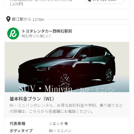
1,430円
藤江駅から
1270m
トヨタレンタカー西明石駅前
明石市小久保2-2-7
基本料金プラン（W1）
RV・ミニバンのレンタル、お得な割引料金や予約、乗り捨てなど
の詳細は、こちらから各店舗にお電話ください。
代表車種
シエンタ 等
ボディタイプ
RV・ミニバン