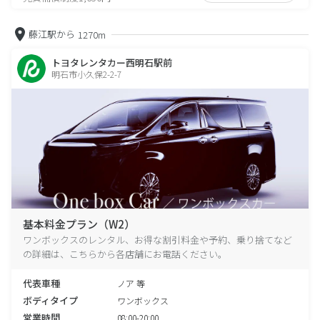
藤江駅から
1270m
トヨタレンタカー西明石駅前
明石市小久保2-2-7
基本料金プラン（W2）
ワンボックスのレンタル、お得な割引料金や予約、乗り捨てなど
の詳細は、こちらから各店舗にお電話ください。
代表車種
ノア 等
ボディタイプ
ワンボックス
営業時間
08:00-20:00