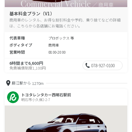
基本料金プラン（V1）
商用車のレンタル、お得な割引料金や予約、乗り捨てなどの詳細
は、こちらから各店舗にお電話ください。
代表車種
プロボックス 等
ボディタイプ
商用車
営業時間
08:00-20:00
6時間まで6,600円
078-927-0100
免責補償制度1,100円
藤江駅から
1270m
トヨタレンタカー西明石駅前
明石市小久保2-2-7