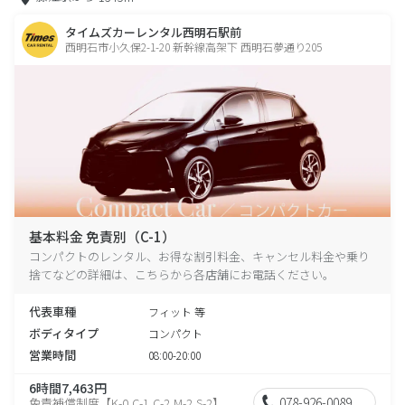
タイムズカーレンタル西明石駅前
西明石市小久保2-1-20 新幹線高架下 西明石夢通り205
基本料金 免責別（C-1）
コンパクトのレンタル、お得な割引料金、キャンセル料金や乗り
捨てなどの詳細は、こちらから各店舗にお電話ください。
代表車種
フィット 等
ボディタイプ
コンパクト
営業時間
08:00-20:00
6時間7,463円
078-926-0089
免責補償制度【K-0,C-1,C-2,M-2,S-2】