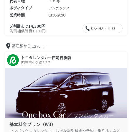
代表車種
ノア 等
ボディタイプ
ワンボックス
営業時間
08:00-20:00
6時間まで14,300円
078-921-0100
免責補償制度1,100円
藤江駅から
1270m
トヨタレンタカー西明石駅前
明石市小久保2-2-7
基本料金プラン（W3）
ワンボックスのレンタル、お得な割引料金や予約、乗り捨てなど