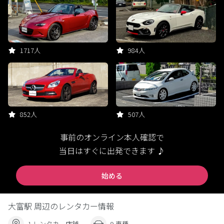
1717人
984人
852人
507人
事前のオンライン本人確認で
当日はすぐに出発できます ♪
始める
大富駅 周辺のレンタカー情報
1 レンタカー店舗
9 車種