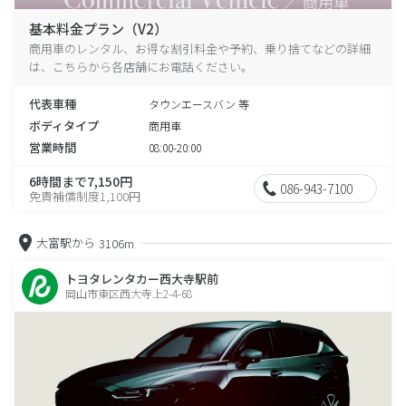
基本料金プラン（V2）
商用車のレンタル、お得な割引料金や予約、乗り捨てなどの詳細
は、こちらから各店舗にお電話ください。
代表車種
タウンエースバン 等
ボディタイプ
商用車
営業時間
08:00-20:00
6時間まで7,150円
086-943-7100
免責補償制度1,100円
大富駅から
3106m
トヨタレンタカー西大寺駅前
岡山市東区西大寺上2-4-68