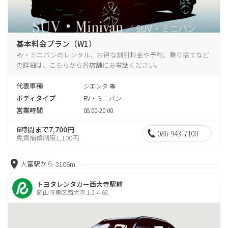
基本料金プラン（W1）
RV・ミニバンのレンタル、お得な割引料金や予約、乗り捨てなど
の詳細は、こちらから各店舗にお電話ください。
代表車種
シエンタ 等
ボディタイプ
RV・ミニバン
営業時間
08:00-20:00
6時間まで7,700円
086-943-7100
免責補償制度1,100円
大富駅から
3106m
トヨタレンタカー西大寺駅前
岡山市東区西大寺上2-4-68