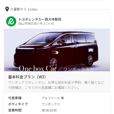
大富駅から
3106m
トヨタレンタカー西大寺駅前
岡山市東区西大寺上2-4-68
基本料金プラン（W3）
ワンボックスのレンタル、お得な割引料金や予約、乗り捨てなど
の詳細は、こちらから各店舗にお電話ください。
代表車種
アルファード 等
ボディタイプ
ワンボックス
営業時間
08:00-20:00