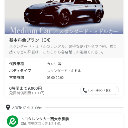
基本料金プラン（C4）
スタンダード・ミドルのレンタル、お得な割引料金や予約、乗り
捨てなどの詳細は、こちらから各店舗にお電話ください。
代表車種
カムリ 等
ボディタイプ
スタンダード・ミドル
営業時間
08:00-20:00
6時間まで9,900円
086-943-7100
免責補償制度1,100円
大富駅から
3106m
トヨタレンタカー西大寺駅前
岡山市東区西大寺上2-4-68