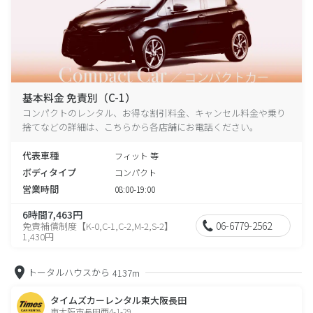
基本料金 免責別（C-1）
コンパクトのレンタル、お得な割引料金、キャンセル料金や乗り
捨てなどの詳細は、こちらから各店舗にお電話ください。
代表車種
フィット 等
ボディタイプ
コンパクト
営業時間
08:00-19:00
6時間7,463円
06-6779-2562
免責補償制度【K-0,C-1,C-2,M-2,S-2】
1,430円
トータルハウスから
4137m
タイムズカーレンタル東大阪長田
東大阪市長田西4-1-29