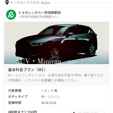
トータルハウスから
3925m
トヨタレンタカー阿倍野駅前
大阪市阿倍野区阿倍野筋3-9-3
基本料金プラン（W1）
RV・ミニバンのレンタル、お得な割引料金や予約、乗り捨てなど
の詳細は、こちらから各店舗にお電話ください。
代表車種
シエンタ 等
ボディタイプ
RV・ミニバン
営業時間
08:00-20:00
6時間まで7,700円