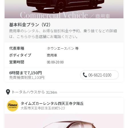
基本料金プラン（V2）
商用車のレンタル、お得な割引料金や予約、乗り捨てなどの詳細
は、こちらから各店舗にお電話ください。
代表車種
タウンエースバン 等
ボディタイプ
商用車
営業時間
08:00-20:00
6時間まで7,150円
06-6621-0100
免責補償制度1,100円
トータルハウスから
3134m
タイムズカーレンタル四天王寺夕陽丘
大阪市天王寺区生玉前町5-23