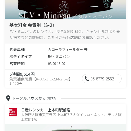
基本料金 免責別（S-2）
RV・ミニバンのレンタル、お得な割引料金、キャンセル料金や乗
り捨てなどの詳細は、こちらから各店舗にお電話ください。
代表車種
カローラフィールダー 等
ボディタイプ
RV・ミニバン
営業時間
08:00-19:00
6時間9,614円
06-6779-2562
免責補償制度【K-0,C-1,C-2,M-2,S-2】
1,430円
トータルハウスから
2872m
日産レンタカー上本町駅前店
大阪府大阪市天王寺区 上本町6-7-5 ダイワロイネットホテル大阪
上本町1階