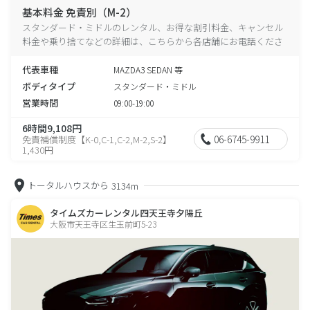
基本料金 免責別（M-2）
スタンダード・ミドルのレンタル、お得な割引料金、キャンセル
料金や乗り捨てなどの詳細は、こちらから各店舗にお電話くださ
い。
代表車種
MAZDA3 SEDAN 等
ボディタイプ
スタンダード・ミドル
営業時間
09:00-19:00
6時間9,108円
06-6745-9911
免責補償制度【K-0,C-1,C-2,M-2,S-2】
1,430円
トータルハウスから
3134m
タイムズカーレンタル四天王寺夕陽丘
大阪市天王寺区生玉前町5-23