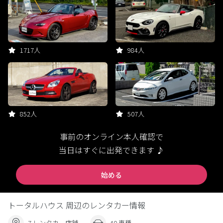
1717人
984人
852人
507人
事前のオンライン本人確認で
当日はすぐに出発できます ♪
始める
トータルハウス 周辺のレンタカー情報
7 レンタカー店舗
40 車種