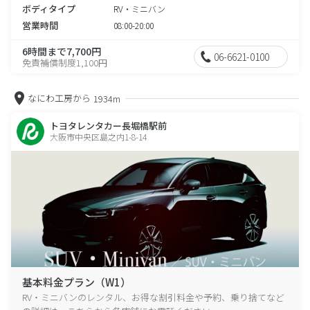
ボディタイプ
RV・ミニバン
営業時間
08:00-20:00
6時間まで7,700円
06-6621-0100
免責補償制度1,100円
なにわ工房から
1934m
トヨタレンタカー長堀橋駅前
大阪市中央区島之内1-8-14
基本料金プラン（W1）
RV・ミニバンのレンタル、お得な割引料金や予約、乗り捨てなど