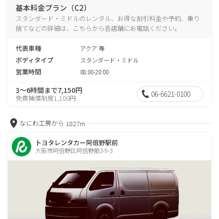
基本料金プラン（C2）
スタンダード・ミドルのレンタル、お得な割引料金や予約、乗り
捨てなどの詳細は、こちらから各店舗にお電話ください。
代表車種
アクア 等
ボディタイプ
スタンダード・ミドル
営業時間
08:00-20:00
3～6時間まで7,150円
06-6621-0100
免責補償制度1,100円
なにわ工房から
1827m
トヨタレンタカー阿倍野駅前
大阪市阿倍野区阿倍野筋3-9-3