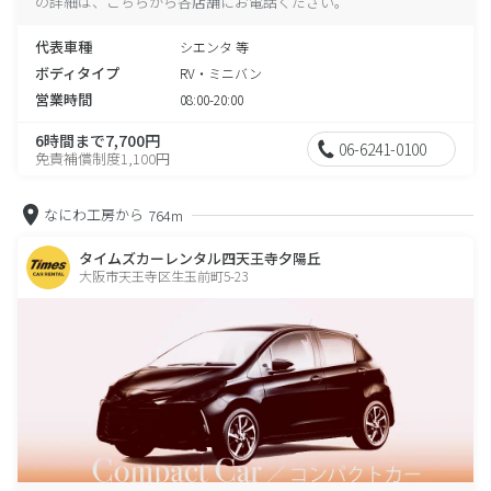
の詳細は、こちらから各店舗にお電話ください。
代表車種
シエンタ 等
ボディタイプ
RV・ミニバン
営業時間
08:00-20:00
6時間まで7,700円
06-6241-0100
免責補償制度1,100円
なにわ工房から
764m
タイムズカーレンタル四天王寺夕陽丘
大阪市天王寺区生玉前町5-23