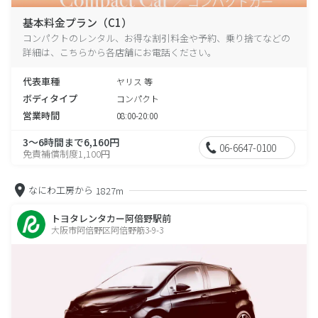
基本料金プラン（C1）
コンパクトのレンタル、お得な割引料金や予約、乗り捨てなどの
詳細は、こちらから各店舗にお電話ください。
代表車種
ヤリス 等
ボディタイプ
コンパクト
営業時間
08:00-20:00
3～6時間まで6,160円
06-6647-0100
免責補償制度1,100円
なにわ工房から
1827m
トヨタレンタカー阿倍野駅前
大阪市阿倍野区阿倍野筋3-9-3