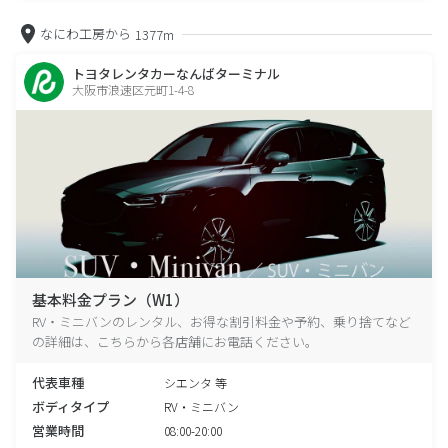
なにわ工房から
1377m
トヨタレンタカーなんばターミナル
大阪市浪速区元町1-4-8
基本料金プラン（W1）
RV・ミニバンのレンタル、お得な割引料金や予約、乗り捨てなど
の詳細は、こちらから各店舗にお電話ください。
代表車種
シエンタ 等
ボディタイプ
RV・ミニバン
営業時間
08:00-20:00