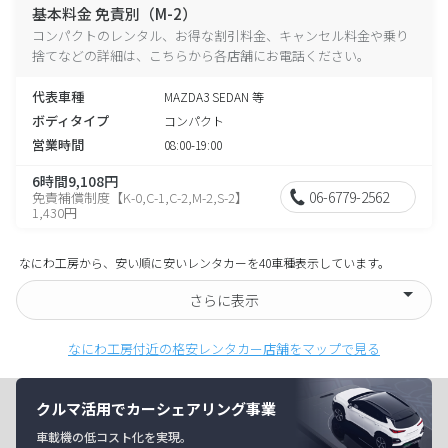
基本料金 免責別（M-2）
コンパクトのレンタル、お得な割引料金、キャンセル料金や乗り
捨てなどの詳細は、こちらから各店舗にお電話ください。
代表車種
MAZDA3 SEDAN 等
ボディタイプ
コンパクト
営業時間
08:00-19:00
6時間9,108円
06-6779-2562
免責補償制度【K-0,C-1,C-2,M-2,S-2】
1,430円
なにわ工房から、安い順に安いレンタカーを40車種表示しています。
さらに表示
なにわ工房付近の格安レンタカー店舗をマップで見る
クルマ活用でカーシェアリング事業
車載機の低コスト化を実現。