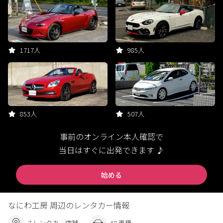
1717人
985人
853人
507人
事前のオンライン本人確認で
当日はすぐに出発できます ♪
始める
なにわ工房 周辺のレンタカー情報
7 レンタカー店舗
40 車種