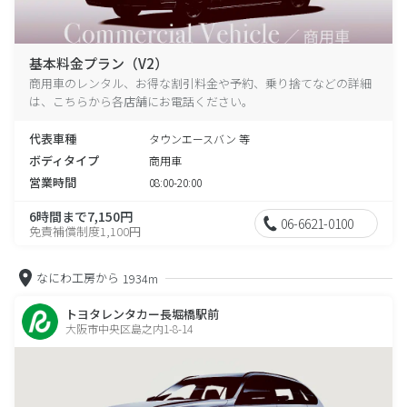
基本料金プラン（V2）
商用車のレンタル、お得な割引料金や予約、乗り捨てなどの詳細
は、こちらから各店舗にお電話ください。
代表車種
タウンエースバン 等
ボディタイプ
商用車
営業時間
08:00-20:00
6時間まで7,150円
06-6621-0100
免責補償制度1,100円
なにわ工房から
1934m
トヨタレンタカー長堀橋駅前
大阪市中央区島之内1-8-14