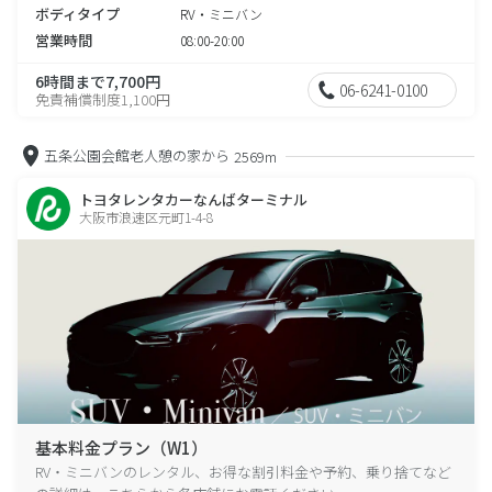
ボディタイプ
RV・ミニバン
営業時間
08:00-20:00
6時間まで7,700円
06-6241-0100
免責補償制度1,100円
五条公園会館老人憩の家から
2569m
トヨタレンタカーなんばターミナル
大阪市浪速区元町1-4-8
基本料金プラン（W1）
RV・ミニバンのレンタル、お得な割引料金や予約、乗り捨てなど