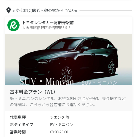
五条公園会館老人憩の家から
2045m
トヨタレンタカー阿倍野駅前
大阪市阿倍野区阿倍野筋3-9-3
基本料金プラン（W1）
RV・ミニバンのレンタル、お得な割引料金や予約、乗り捨てなど
の詳細は、こちらから各店舗にお電話ください。
代表車種
シエンタ 等
ボディタイプ
RV・ミニバン
営業時間
08:00-20:00