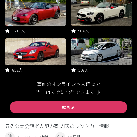
1717人
984人
852人
507人
事前のオンライン本人確認で
当日はすぐに出発できます ♪
始める
五条公園会館老人憩の家 周辺のレンタカー情報
7 レンタカー店舗
40 車種