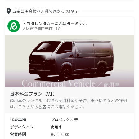
五条公園会館老人憩の家から
2569m
トヨタレンタカーなんばターミナル
大阪市浪速区元町1-4-8
基本料金プラン（V1）
商用車のレンタル、お得な割引料金や予約、乗り捨てなどの詳細
は、こちらから各店舗にお電話ください。
代表車種
プロボックス 等
ボディタイプ
商用車
営業時間
08:00-20:00