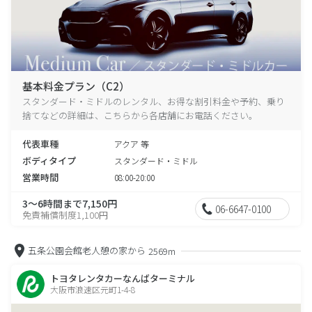
基本料金プラン（C2）
スタンダード・ミドルのレンタル、お得な割引料金や予約、乗り
捨てなどの詳細は、こちらから各店舗にお電話ください。
代表車種
アクア 等
ボディタイプ
スタンダード・ミドル
営業時間
08:00-20:00
3～6時間まで7,150円
06-6647-0100
免責補償制度1,100円
五条公園会館老人憩の家から
2569m
トヨタレンタカーなんばターミナル
大阪市浪速区元町1-4-8