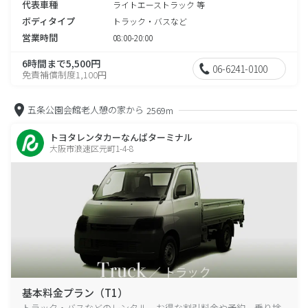
代表車種
ライトエーストラック 等
ボディタイプ
トラック・バスなど
営業時間
08:00-20:00
6時間まで5,500円
06-6241-0100
免責補償制度1,100円
五条公園会館老人憩の家から
2569m
トヨタレンタカーなんばターミナル
大阪市浪速区元町1-4-8
基本料金プラン（T1）
トラック・バスなどのレンタル、お得な割引料金や予約、乗り捨