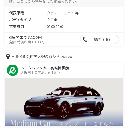
は、こちらから各店舗にお電話ください。
代表車種
タウンエースバン 等
ボディタイプ
商用車
営業時間
08:00-20:00
6時間まで7,150円
06-6621-0100
免責補償制度1,100円
五条公園会館老人憩の家から
2405m
トヨタレンタカー長堀橋駅前
大阪市中央区島之内1-8-14