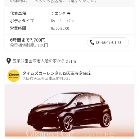
の詳細は、こちらから各店舗にお電話ください。
代表車種
シエンタ 等
ボディタイプ
RV・ミニバン
営業時間
08:00-20:00
6時間まで7,700円
06-6647-0100
免責補償制度1,100円
五条公園会館老人憩の家から
971m
タイムズカーレンタル四天王寺夕陽丘
大阪市天王寺区生玉前町5-23