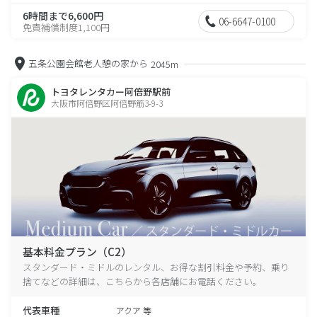
6時間まで6,600円
06-6647-0100
免責補償制度1,100円
五条公園会館老人憩の家から
2045m
トヨタレンタカー阿倍野駅前
大阪市阿倍野区阿倍野筋3-9-3
基本料金プラン（C2）
スタンダード・ミドルのレンタル、お得な割引料金や予約、乗り
捨てなどの詳細は、こちらから各店舗にお電話ください。
代表車種
アクア 等