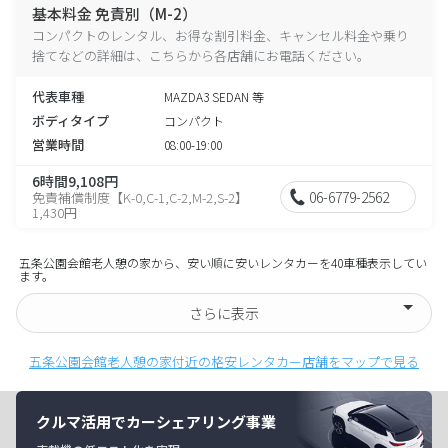
基本料金 免責別（M-2）
コンパクトのレンタル、お得な割引料金、キャンセル料金や乗り
捨てなどの詳細は、こちらから各店舗にお電話ください。
代表車種
MAZDA3 SEDAN 等
ボディタイプ
コンパクト
営業時間
08:00-19:00
6時間9,108円
06-6779-2562
免責補償制度【K-0,C-1,C-2,M-2,S-2】
1,430円
五条公園会館老人憩の家から、安い順に安いレンタカーを40車種表示してい
ます。
さらに表示
五条公園会館老人憩の家付近の格安レンタカー店舗をマップで見る
クルマ活用でカーシェアリング事業