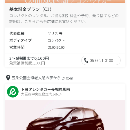
基本料金プラン（C1）
コンパクトのレンタル、お得な割引料金や予約、乗り捨てなどの
詳細は、こちらから各店舗にお電話ください。
代表車種
ヤリス 等
ボディタイプ
コンパクト
営業時間
08:00-20:00
3～6時間まで6,160円
06-6621-0100
免責補償制度1,100円
五条公園会館老人憩の家から
2405m
トヨタレンタカー長堀橋駅前
大阪市中央区島之内1-8-14