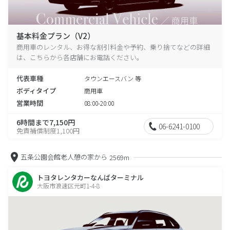
基本料金プラン（V2）
商用車のレンタル、お得な割引料金や予約、乗り捨てなどの詳細
は、こちらから各店舗にお電話ください。
代表車種
タウンエースバン 等
ボディタイプ
商用車
営業時間
08:00-20:00
6時間まで7,150円
06-6241-0100
免責補償制度1,100円
五条公園会館老人憩の家から
2569m
トヨタレンタカーなんばターミナル
大阪市浪速区元町1-4-8