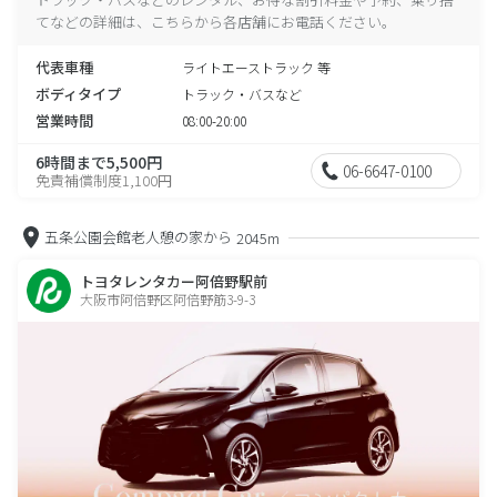
てなどの詳細は、こちらから各店舗にお電話ください。
代表車種
ライトエーストラック 等
ボディタイプ
トラック・バスなど
営業時間
08:00-20:00
6時間まで5,500円
06-6647-0100
免責補償制度1,100円
五条公園会館老人憩の家から
2045m
トヨタレンタカー阿倍野駅前
大阪市阿倍野区阿倍野筋3-9-3