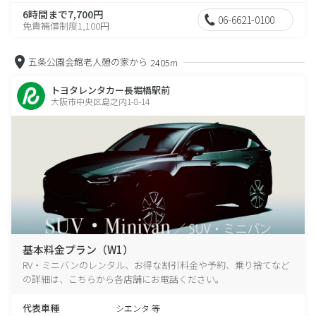
6時間まで7,700円
06-6621-0100
免責補償制度1,100円
五条公園会館老人憩の家から
2405m
トヨタレンタカー長堀橋駅前
大阪市中央区島之内1-8-14
基本料金プラン（W1）
RV・ミニバンのレンタル、お得な割引料金や予約、乗り捨てなど
の詳細は、こちらから各店舗にお電話ください。
代表車種
シエンタ 等