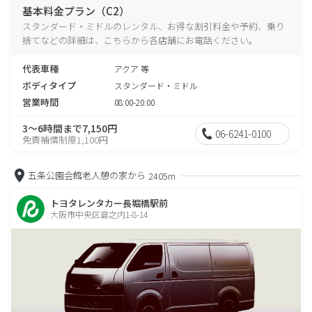
基本料金プラン（C2）
スタンダード・ミドルのレンタル、お得な割引料金や予約、乗り
捨てなどの詳細は、こちらから各店舗にお電話ください。
代表車種
アクア 等
ボディタイプ
スタンダード・ミドル
営業時間
08:00-20:00
3～6時間まで7,150円
06-6241-0100
免責補償制度1,100円
五条公園会館老人憩の家から
2405m
トヨタレンタカー長堀橋駅前
大阪市中央区島之内1-8-14