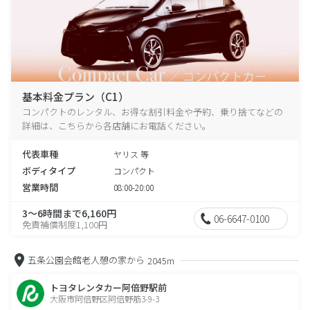
基本料金プラン（C1）
コンパクトのレンタル、お得な割引料金や予約、乗り捨てなどの
詳細は、こちらから各店舗にお電話ください。
代表車種
ヤリス 等
ボディタイプ
コンパクト
営業時間
08:00-20:00
3～6時間まで6,160円
06-6647-0100
免責補償制度1,100円
五条公園会館老人憩の家から
2045m
トヨタレンタカー阿倍野駅前
大阪市阿倍野区阿倍野筋3-9-3