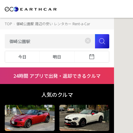
TOP
›
御崎公園駅 周辺の安い レンタカー Rent-a-Car
今日
明日
24時間 アプリで出発・返却できるクルマ
人気のクルマ