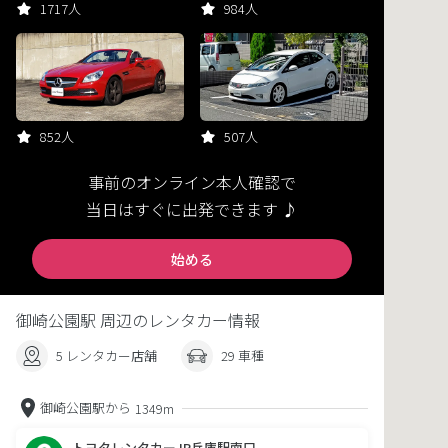
1717人
984人
852人
507人
事前のオンライン本人確認で
当日はすぐに出発できます ♪
始める
御崎公園駅 周辺のレンタカー情報
5 レンタカー店舗
29 車種
御崎公園駅から
1349m
トヨタレンタカーJR兵庫駅南口