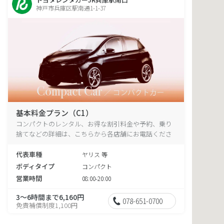
神戸市兵庫区駅南通1-1-37
基本料金プラン（C1）
コンパクトのレンタル、お得な割引料金や予約、乗り
捨てなどの詳細は、こちらから各店舗にお電話くださ
い。
代表車種
ヤリス 等
ボディタイプ
コンパクト
営業時間
08:00-20:00
3～6時間まで6,160円
078-651-0700
免責補償制度1,100円