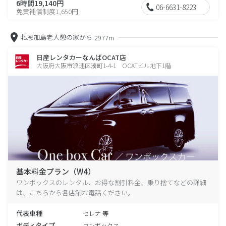
6時間19,140円
06-6631-8223
免責補償制度1,650円
北恩加島老人憩の家から
2977m
日産レンタカーなんばOCAT店
大阪府大阪市浪速区湊町1-4-1 OCATビル地下1階
基本料金プラン（W4）
ワンボックスのレンタル、お得な割引料金、乗り捨てなどの詳細
は、こちらから各店舗お電話ください。
代表車種
セレナ 等
ボディタイプ
ワンボックス