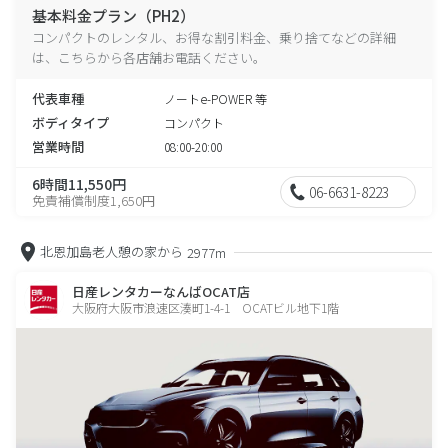
基本料金プラン（PH2）
コンパクトのレンタル、お得な割引料金、乗り捨てなどの詳細
は、こちらから各店舗お電話ください。
代表車種
ノートe-POWER 等
ボディタイプ
コンパクト
営業時間
08:00-20:00
6時間11,550円
06-6631-8223
免責補償制度1,650円
北恩加島老人憩の家から
2977m
日産レンタカーなんばOCAT店
大阪府大阪市浪速区湊町1-4-1 OCATビル地下1階