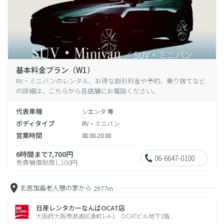
基本料金プラン（W1）
RV・ミニバンのレンタル、お得な割引料金や予約、乗り捨てなど
の詳細は、こちらから各店舗にお電話ください。
代表車種
シエンタ 等
ボディタイプ
RV・ミニバン
営業時間
08:00-20:00
6時間まで7,700円
06-6647-0100
免責補償制度1,100円
北恩加島老人憩の家から
2977m
日産レンタカーなんばOCAT店
大阪府大阪市浪速区湊町1-4-1 OCATビル地下1階