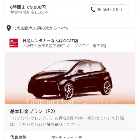
6時間まで9,900円
06-6647-0100
免責補償制度1,100円
北恩加島老人憩の家から
2977m
日産レンタカーなんばOCAT店
大阪府大阪市浪速区湊町1-4-1 OCATビル地下1階
基本料金プラン（P2）
コンパクトのレンタル、お得な割引料金、乗り捨てなどの詳細
は、こちらから各店舗お電話ください。
代表車種
マーチ・ノート 等