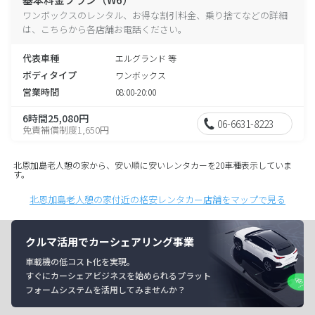
ワンボックスのレンタル、お得な割引料金、乗り捨てなどの詳細
は、こちらから各店舗お電話ください。
代表車種
エルグランド 等
ボディタイプ
ワンボックス
営業時間
08:00-20:00
6時間25,080円
06-6631-8223
免責補償制度1,650円
北恩加島老人憩の家から、安い順に安いレンタカーを20車種表示していま
す。
北恩加島老人憩の家付近の格安レンタカー店舗をマップで見る
クルマ活用でカーシェアリング事業
車載機の低コスト化を実現。
すぐにカーシェアビジネスを始められるプラット
フォームシステムを活用してみませんか？