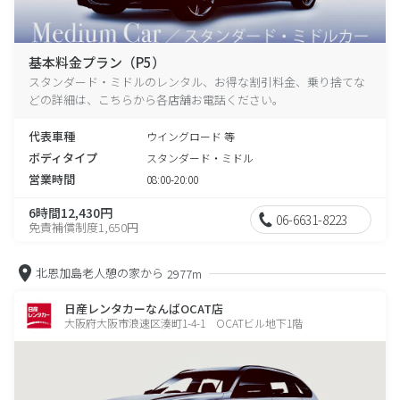
基本料金プラン（P5）
スタンダード・ミドルのレンタル、お得な割引料金、乗り捨てな
どの詳細は、こちらから各店舗お電話ください。
代表車種
ウイングロード 等
ボディタイプ
スタンダード・ミドル
営業時間
08:00-20:00
6時間12,430円
06-6631-8223
免責補償制度1,650円
北恩加島老人憩の家から
2977m
日産レンタカーなんばOCAT店
大阪府大阪市浪速区湊町1-4-1 OCATビル地下1階