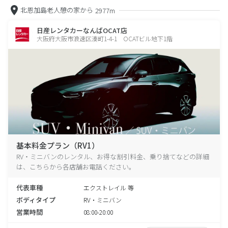
北恩加島老人憩の家から
2977m
日産レンタカーなんばOCAT店
大阪府大阪市浪速区湊町1-4-1 OCATビル地下1階
基本料金プラン（RV1）
RV・ミニバンのレンタル、お得な割引料金、乗り捨てなどの詳細
は、こちらから各店舗お電話ください。
代表車種
エクストレイル 等
ボディタイプ
RV・ミニバン
営業時間
08:00-20:00