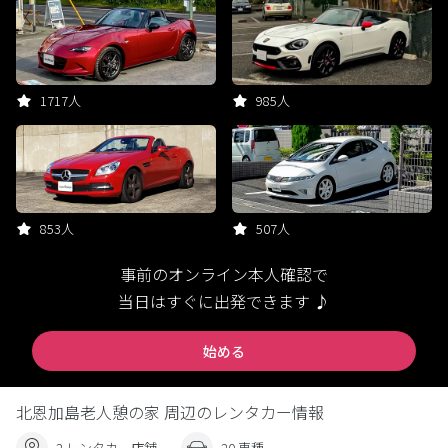
1717人
985人
853人
507人
事前のオンライン本人確認で
当日はすぐに出発できます ♪
始める
北恩加島老人憩の家 周辺のレンタカー情報
2 レンタカー店舗
20 車種