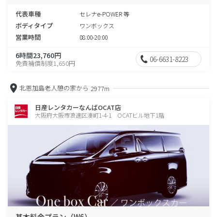
代表車種
セレナe-POWER 等
ボディタイプ
ワンボックス
営業時間
08:00-20:00
6時間23,760円
06-6631-8223
免責補償制度1,650円
北恩加島老人憩の家から
2977m
日産レンタカーなんばOCAT店
大阪府大阪市浪速区湊町1-4-1 OCATビル地下1階
基本料金プラン（W6）