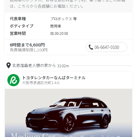
は、こちらから各店舗にお電話ください。
代表車種
プロボックス 等
ボディタイプ
商用車
営業時間
08:00-20:00
6時間まで6,600円
06-6647-0100
免責補償制度1,100円
北恩加島老人憩の家から
3102m
トヨタレンタカーなんばターミナル
大阪市浪速区元町1-4-8