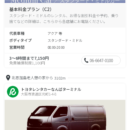
基本料金プラン（C2）
スタンダード・ミドルのレンタル、お得な割引料金や予約、乗り
捨てなどの詳細は、こちらから各店舗にお電話ください。
代表車種
アクア 等
ボディタイプ
スタンダード・ミドル
営業時間
08:00-20:00
3～6時間まで7,150円
06-6647-0100
免責補償制度1,100円
北恩加島老人憩の家から
3102m
トヨタレンタカーなんばターミナル
大阪市浪速区元町1-4-8