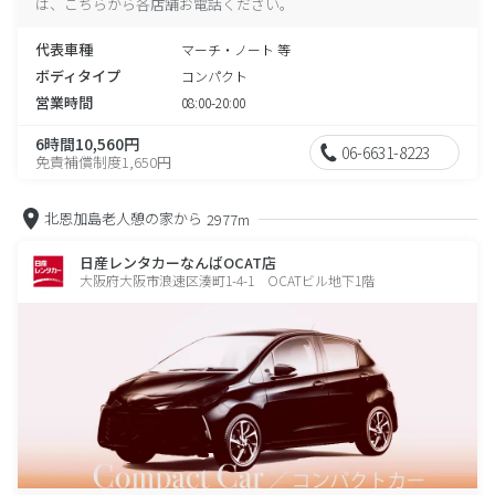
は、こちらから各店舗お電話ください。
代表車種
マーチ・ノート 等
ボディタイプ
コンパクト
営業時間
08:00-20:00
6時間10,560円
06-6631-8223
免責補償制度1,650円
北恩加島老人憩の家から
2977m
日産レンタカーなんばOCAT店
大阪府大阪市浪速区湊町1-4-1 OCATビル地下1階