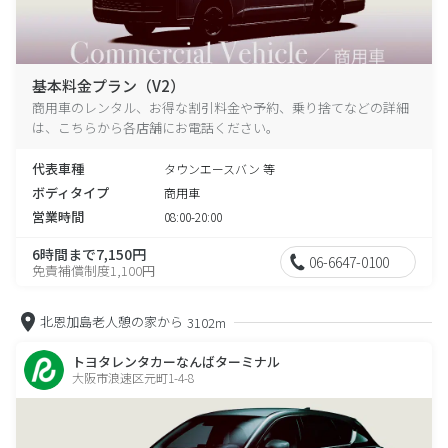
基本料金プラン（V2）
商用車のレンタル、お得な割引料金や予約、乗り捨てなどの詳細
は、こちらから各店舗にお電話ください。
代表車種
タウンエースバン 等
ボディタイプ
商用車
営業時間
08:00-20:00
6時間まで7,150円
06-6647-0100
免責補償制度1,100円
北恩加島老人憩の家から
3102m
トヨタレンタカーなんばターミナル
大阪市浪速区元町1-4-8