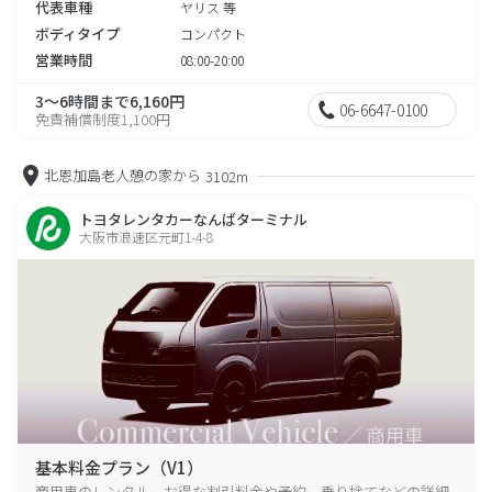
代表車種
ヤリス 等
ボディタイプ
コンパクト
営業時間
08:00-20:00
3～6時間まで6,160円
06-6647-0100
免責補償制度1,100円
北恩加島老人憩の家から
3102m
トヨタレンタカーなんばターミナル
大阪市浪速区元町1-4-8
基本料金プラン（V1）
商用車のレンタル、お得な割引料金や予約、乗り捨てなどの詳細