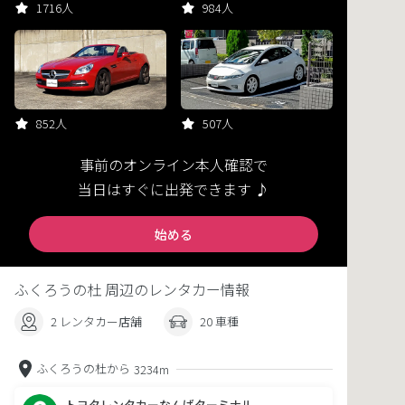
1716人
984人
852人
507人
事前のオンライン本人確認で
当日はすぐに出発できます ♪
始める
ふくろうの杜 周辺のレンタカー情報
2 レンタカー店舗
20 車種
ふくろうの杜から
3234m
トヨタレンタカーなんばターミナル