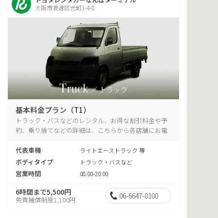
大阪市浪速区元町1-4-8
基本料金プラン（T1）
トラック・バスなどのレンタル、お得な割引料金や予
約、乗り捨てなどの詳細は、こちらから各店舗にお電
話ください。
代表車種
ライトエーストラック 等
ボディタイプ
トラック・バスなど
営業時間
08:00-20:00
6時間まで5,500円
06-6647-0100
免責補償制度1,100円