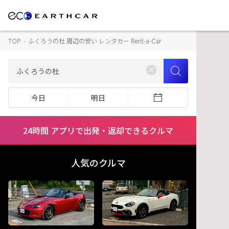
TOP
›
ふくろうの杜 周辺の安い レンタカー Rent-a-Car
今日
明日
24時間 アプリで出発・返却できるクルマ
人気のクルマ