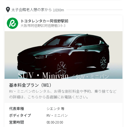
太子会館老人憩の家から
1030m
トヨタレンタカー阿倍野駅前
大阪市阿倍野区阿倍野筋3-9-3
基本料金プラン（W1）
RV・ミニバンのレンタル、お得な割引料金や予約、乗り捨てなど
の詳細は、こちらから各店舗にお電話ください。
代表車種
シエンタ 等
ボディタイプ
RV・ミニバン
営業時間
08:00-20:00