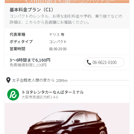
基本料金プラン（C1）
コンパクトのレンタル、お得な割引料金や予約、乗り捨てなどの
詳細は、こちらから各店舗にお電話ください。
代表車種
ヤリス 等
ボディタイプ
コンパクト
営業時間
08:00-20:00
3～6時間まで6,160円
06-6621-0100
免責補償制度1,100円
太子会館老人憩の家から
2099m
トヨタレンタカーなんばターミナル
大阪市浪速区元町1-4-8