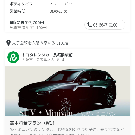
ボディタイプ
RV・ミニバン
営業時間
08:00-20:00
6時間まで7,700円
06-6647-0100
免責補償制度1,100円
太子会館老人憩の家から
3102m
トヨタレンタカー長堀橋駅前
大阪市中央区島之内1-8-14
基本料金プラン（W1）
RV・ミニバンのレンタル、お得な割引料金や予約、乗り捨てなど