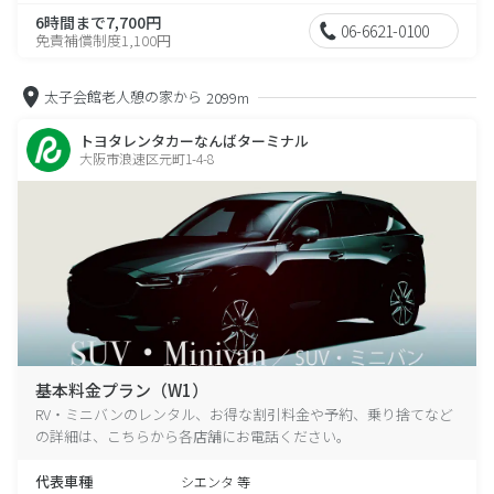
6時間まで7,700円
06-6621-0100
免責補償制度1,100円
太子会館老人憩の家から
2099m
トヨタレンタカーなんばターミナル
大阪市浪速区元町1-4-8
基本料金プラン（W1）
RV・ミニバンのレンタル、お得な割引料金や予約、乗り捨てなど
の詳細は、こちらから各店舗にお電話ください。
代表車種
シエンタ 等