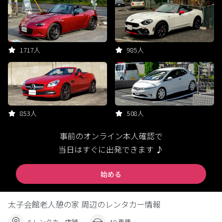
1717人
985人
853人
508人
事前のオンライン本人確認で
当日はすぐに出発できます ♪
始める
太子会館老人憩の家 周辺のレンタカー情報
6 レンタカー店舗
40 車種