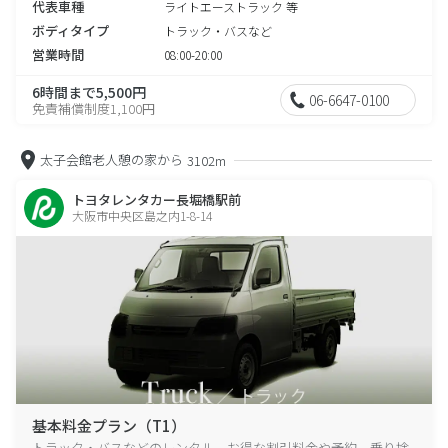
代表車種
ライトエーストラック 等
ボディタイプ
トラック・バスなど
営業時間
08:00-20:00
6時間まで5,500円
06-6647-0100
免責補償制度1,100円
太子会館老人憩の家から
3102m
トヨタレンタカー長堀橋駅前
大阪市中央区島之内1-8-14
基本料金プラン（T1）
トラック・バスなどのレンタル、お得な割引料金や予約、乗り捨