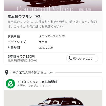
基本料金プラン（V2）
商用車のレンタル、お得な割引料金や予約、乗り捨てなどの詳細
は、こちらから各店舗にお電話ください。
代表車種
タウンエースバン 等
ボディタイプ
商用車
営業時間
08:00-20:00
6時間まで7,150円
06-6647-0100
免責補償制度1,100円
太子会館老人憩の家から
3102m
トヨタレンタカー長堀橋駅前
大阪市中央区島之内1-8-14