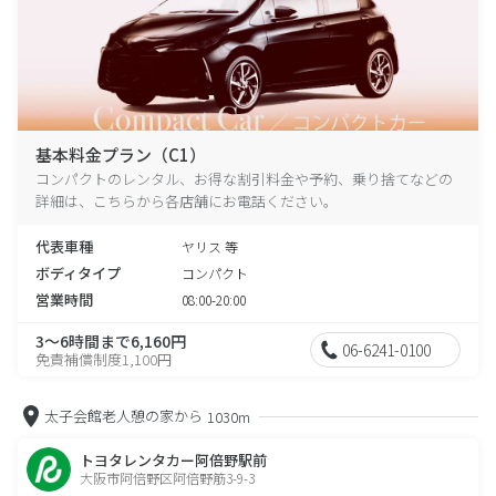
基本料金プラン（C1）
コンパクトのレンタル、お得な割引料金や予約、乗り捨てなどの
詳細は、こちらから各店舗にお電話ください。
代表車種
ヤリス 等
ボディタイプ
コンパクト
営業時間
08:00-20:00
3～6時間まで6,160円
06-6241-0100
免責補償制度1,100円
太子会館老人憩の家から
1030m
トヨタレンタカー阿倍野駅前
大阪市阿倍野区阿倍野筋3-9-3