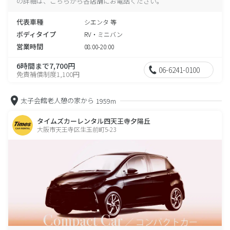
の詳細は、こちらから各店舗にお電話ください。
代表車種
シエンタ 等
ボディタイプ
RV・ミニバン
営業時間
08:00-20:00
6時間まで7,700円
06-6241-0100
免責補償制度1,100円
太子会館老人憩の家から
1959m
タイムズカーレンタル四天王寺夕陽丘
大阪市天王寺区生玉前町5-23