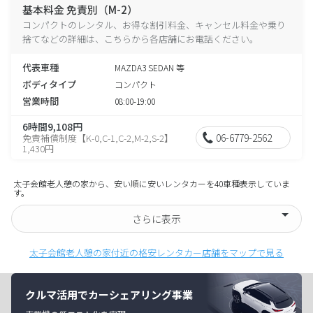
基本料金 免責別（M-2）
コンパクトのレンタル、お得な割引料金、キャンセル料金や乗り
捨てなどの詳細は、こちらから各店舗にお電話ください。
代表車種
MAZDA3 SEDAN 等
ボディタイプ
コンパクト
営業時間
08:00-19:00
6時間9,108円
06-6779-2562
免責補償制度【K-0,C-1,C-2,M-2,S-2】
1,430円
太子会館老人憩の家から、安い順に安いレンタカーを40車種表示していま
す。
さらに表示
太子会館老人憩の家付近の格安レンタカー店舗をマップで見る
クルマ活用でカーシェアリング事業