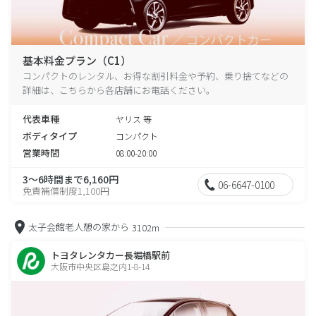
基本料金プラン（C1）
コンパクトのレンタル、お得な割引料金や予約、乗り捨てなどの
詳細は、こちらから各店舗にお電話ください。
代表車種
ヤリス 等
ボディタイプ
コンパクト
営業時間
08:00-20:00
3～6時間まで6,160円
06-6647-0100
免責補償制度1,100円
太子会館老人憩の家から
3102m
トヨタレンタカー長堀橋駅前
大阪市中央区島之内1-8-14