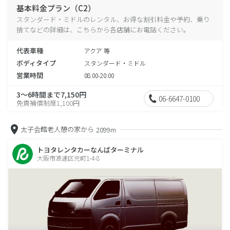
基本料金プラン（C2）
スタンダード・ミドルのレンタル、お得な割引料金や予約、乗り
捨てなどの詳細は、こちらから各店舗にお電話ください。
代表車種
アクア 等
ボディタイプ
スタンダード・ミドル
営業時間
08:00-20:00
3～6時間まで7,150円
06-6647-0100
免責補償制度1,100円
太子会館老人憩の家から
2099m
トヨタレンタカーなんばターミナル
大阪市浪速区元町1-4-8