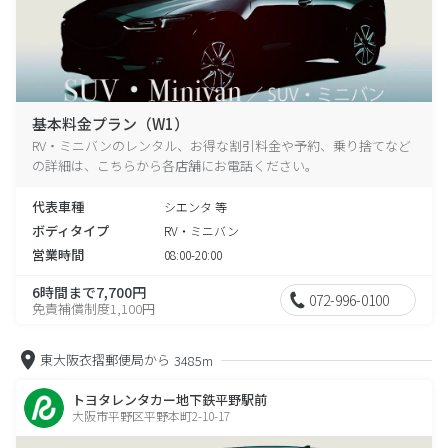
基本料金プラン（W1）
RV・ミニバンのレンタル、お得な割引料金や予約、乗り捨てなど
の詳細は、こちらから各店舗にお電話ください。
代表車種
シエンタ 等
ボディタイプ
RV・ミニバン
営業時間
08:00-20:00
6時間まで7,700円
072-996-0100
免責補償制度1,100円
東大阪衣摺郵便局から
3485m
トヨタレンタカー地下鉄平野駅前
大阪市平野区平野本町2-10-17