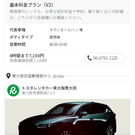
基本料金プラン（V2）
商用車のレンタル、お得な割引料金や予約、乗り捨てなどの詳細
は、こちらから各店舗にお電話ください。
代表車種
タウンエースバン 等
ボディタイプ
商用車
営業時間
08:00-20:00
6時間まで7,150円
06-6791-1120
免責補償制度1,100円
東大阪衣摺郵便局から
2830m
トヨタレンタカー東大阪商大前
東大阪市御厨南2-5-3