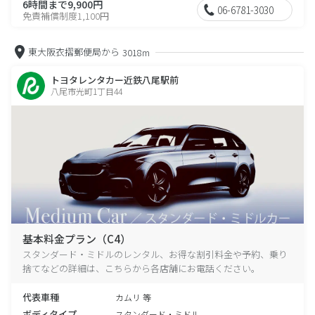
6時間まで9,900円
06-6781-3030
免責補償制度1,100円
東大阪衣摺郵便局から
3018m
トヨタレンタカー近鉄八尾駅前
八尾市光町1丁目44
基本料金プラン（C4）
スタンダード・ミドルのレンタル、お得な割引料金や予約、乗り
捨てなどの詳細は、こちらから各店舗にお電話ください。
代表車種
カムリ 等
ボディタイプ
スタンダード・ミドル