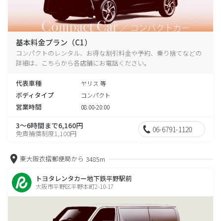
基本料金プラン（C1）
コンパクトのレンタル、お得な割引料金や予約、乗り捨てなどの
詳細は、こちらから各店舗にお電話ください。
代表車種
ヤリス 等
ボディタイプ
コンパクト
営業時間
08:00-20:00
3～6時間まで6,160円
06-6791-1120
免責補償制度1,100円
東大阪衣摺郵便局から
3485m
トヨタレンタカー地下鉄平野駅前
大阪市平野区平野本町2-10-17