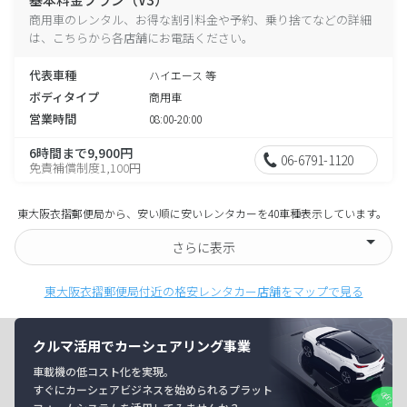
商用車のレンタル、お得な割引料金や予約、乗り捨てなどの詳細
は、こちらから各店舗にお電話ください。
代表車種
ハイエース 等
ボディタイプ
商用車
営業時間
08:00-20:00
6時間まで9,900円
06-6791-1120
免責補償制度1,100円
東大阪衣摺郵便局から、安い順に安いレンタカーを40車種表示しています。
さらに表示
東大阪衣摺郵便局付近の格安レンタカー店舗をマップで見る
クルマ活用でカーシェアリング事業
車載機の低コスト化を実現。
すぐにカーシェアビジネスを始められるプラット