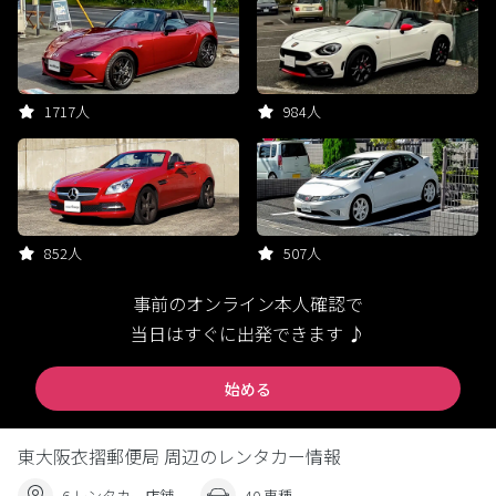
1717人
984人
852人
507人
事前のオンライン本人確認で
当日はすぐに出発できます ♪
始める
東大阪衣摺郵便局 周辺のレンタカー情報
6 レンタカー店舗
40 車種