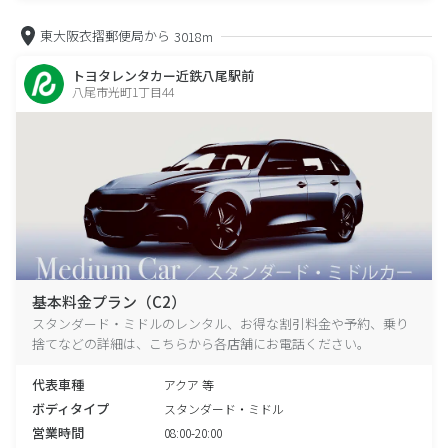
東大阪衣摺郵便局から
3018m
トヨタレンタカー近鉄八尾駅前
八尾市光町1丁目44
基本料金プラン（C2）
スタンダード・ミドルのレンタル、お得な割引料金や予約、乗り
捨てなどの詳細は、こちらから各店舗にお電話ください。
代表車種
アクア 等
ボディタイプ
スタンダード・ミドル
営業時間
08:00-20:00