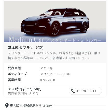
基本料金プラン（C2）
スタンダード・ミドルのレンタル、お得な割引料金や予約、乗り
捨てなどの詳細は、こちらから各店舗にお電話ください。
代表車種
アクア 等
ボディタイプ
スタンダード・ミドル
営業時間
08:00-20:00
3～6時間まで7,150円
06-6781-3030
免責補償制度1,100円
東大阪衣摺郵便局から
2830m