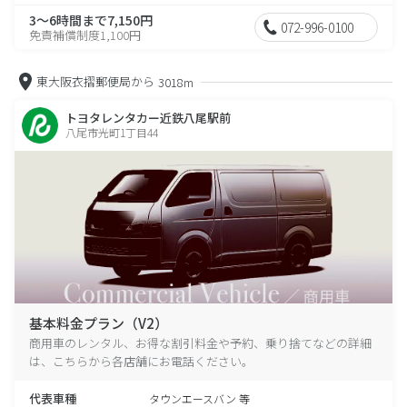
3～6時間まで7,150円
072-996-0100
免責補償制度1,100円
東大阪衣摺郵便局から
3018m
トヨタレンタカー近鉄八尾駅前
八尾市光町1丁目44
基本料金プラン（V2）
商用車のレンタル、お得な割引料金や予約、乗り捨てなどの詳細
は、こちらから各店舗にお電話ください。
代表車種
タウンエースバン 等