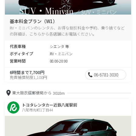
基本料金プラン（W1）
RV・ミニバンのレンタル、お得な割引料金や予約、乗り捨てなど
の詳細は、こちらから各店舗にお電話ください。
代表車種
シエンタ 等
ボディタイプ
RV・ミニバン
営業時間
08:00-20:00
6時間まで7,700円
06-6781-3030
免責補償制度1,100円
東大阪衣摺郵便局から
3018m
トヨタレンタカー近鉄八尾駅前
八尾市光町1丁目44