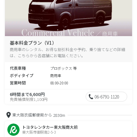
基本料金プラン（V1）
商用車のレンタル、お得な割引料金や予約、乗り捨てなどの詳細
は、こちらから各店舗にお電話ください。
代表車種
プロボックス 等
ボディタイプ
商用車
営業時間
08:00-20:00
6時間まで6,600円
06-6791-1120
免責補償制度1,100円
東大阪衣摺郵便局から
2830m
トヨタレンタカー東大阪商大前
東大阪市御厨南2-5-3