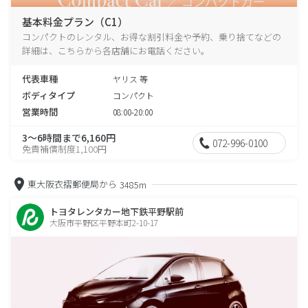
基本料金プラン（C1）
コンパクトのレンタル、お得な割引料金や予約、乗り捨てなどの
詳細は、こちらから各店舗にお電話ください。
代表車種
ヤリス 等
ボディタイプ
コンパクト
営業時間
08:00-20:00
3～6時間まで6,160円
072-996-0100
免責補償制度1,100円
東大阪衣摺郵便局から
3485m
トヨタレンタカー地下鉄平野駅前
大阪市平野区平野本町2-10-17