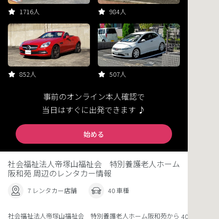
1716人
984人
852人
507人
事前のオンライン本人確認で
当日はすぐに出発できます ♪
始める
社会福祉法人帝塚山福祉会 特別養護老人ホーム
阪和苑 周辺のレンタカー情報
7 レンタカー店舗
40 車種
社会福祉法人帝塚山福祉会 特別養護老人ホーム阪和苑から
407m