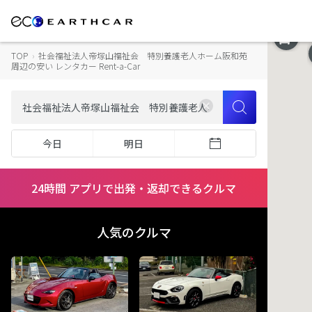
TOP
›
社会福祉法人帝塚山福祉会 特別養護老人ホーム阪和苑
周辺の安い レンタカー Rent-a-Car
今日
明日
24時間 アプリで出発・返却できるクルマ
人気のクルマ