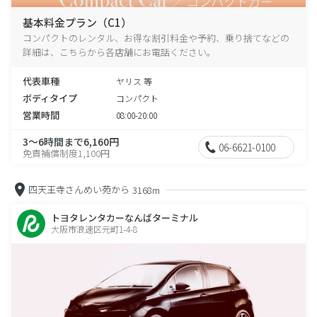
基本料金プラン（C1）
コンパクトのレンタル、お得な割引料金や予約、乗り捨てなどの
詳細は、こちらから各店舗にお電話ください。
代表車種
ヤリス 等
ボディタイプ
コンパクト
営業時間
08:00-20:00
3～6時間まで6,160円
06-6621-0100
免責補償制度1,100円
四天王寺さんめい苑から
3168m
トヨタレンタカーなんばターミナル
大阪市浪速区元町1-4-8