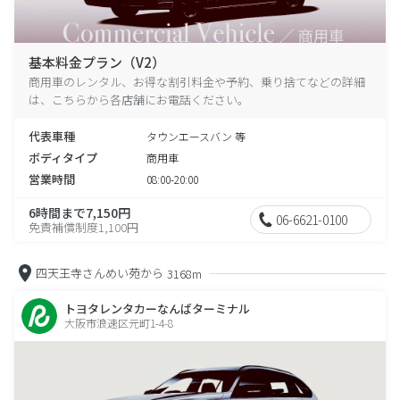
基本料金プラン（V2）
商用車のレンタル、お得な割引料金や予約、乗り捨てなどの詳細
は、こちらから各店舗にお電話ください。
代表車種
タウンエースバン 等
ボディタイプ
商用車
営業時間
08:00-20:00
6時間まで7,150円
06-6621-0100
免責補償制度1,100円
四天王寺さんめい苑から
3168m
トヨタレンタカーなんばターミナル
大阪市浪速区元町1-4-8