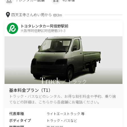
四天王寺さんめい苑から
693m
トヨタレンタカー阿倍野駅前
大阪市阿倍野区阿倍野筋3-9-3
基本料金プラン（T1）
トラック・バスなどのレンタル、お得な割引料金や予約、乗り捨
てなどの詳細は、こちらから各店舗にお電話ください。
代表車種
ライトエーストラック 等
ボディタイプ
トラック・バスなど