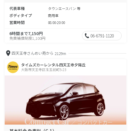
代表車種
タウンエースバン 等
ボディタイプ
商用車
営業時間
08:00-20:00
6時間まで7,150円
06-6791-1120
免責補償制度1,100円
四天王寺さんめい苑から
2129m
タイムズカーレンタル四天王寺夕陽丘
大阪市天王寺区生玉前町5-23
基本料金 免責別（C-1）