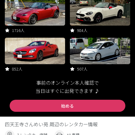
1716人
984人
852人
507人
事前のオンライン本人確認で
当日はすぐに出発できます ♪
始める
四天王寺さんめい苑 周辺のレンタカー情報
7 レンタカー店舗
40 車種