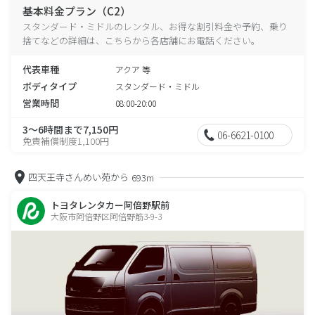
基本料金プラン（C2）
スタンダード・ミドルのレンタル、お得な割引料金や予約、乗り
捨てなどの詳細は、こちらから各店舗にお電話ください。
代表車種
アクア 等
ボディタイプ
スタンダード・ミドル
営業時間
08:00-20:00
3～6時間まで7,150円
06-6621-0100
免責補償制度1,100円
四天王寺さんめい苑から
693m
トヨタレンタカー阿倍野駅前
大阪市阿倍野区阿倍野筋3-9-3