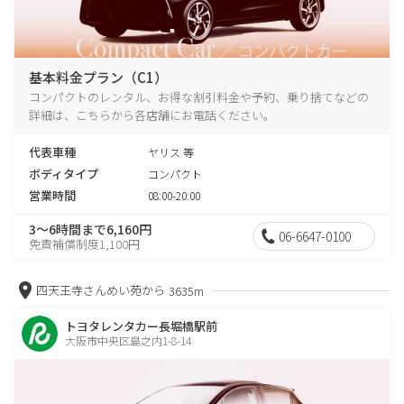
基本料金プラン（C1）
コンパクトのレンタル、お得な割引料金や予約、乗り捨てなどの
詳細は、こちらから各店舗にお電話ください。
代表車種
ヤリス 等
ボディタイプ
コンパクト
営業時間
08:00-20:00
3～6時間まで6,160円
06-6647-0100
免責補償制度1,100円
四天王寺さんめい苑から
3635m
トヨタレンタカー長堀橋駅前
大阪市中央区島之内1-8-14