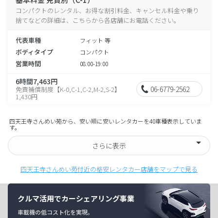
コンパクトのレンタル、お得な割引料金、キャンセル料金や乗り
捨てなどの詳細は、こちらから各店舗にお電話ください。
代表車種
フィット 等
ボディタイプ
コンパクト
営業時間
08:00-19:00
6時間7,463円
06-6779-2562
免責補償制度【K-0,C-1,C-2,M-2,S-2】
1,430円
四天王寺さんめい苑から、安い順に安いレンタカーを40車種表示していま
す。
さらに表示
四天王寺さんめい苑付近の格安レンタカー店舗をマップで見る
クルマ活用でカーシェアリング事業
車載機の低コスト化を実現。