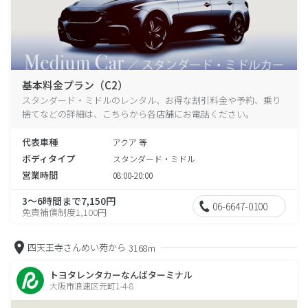
基本料金プラン（C2）
スタンダード・ミドルのレンタル、お得な割引料金や予約、乗り
捨てなどの詳細は、こちらから各店舗にお電話ください。
代表車種
アクア 等
ボディタイプ
スタンダード・ミドル
営業時間
08:00-20:00
3～6時間まで7,150円
06-6647-0100
免責補償制度1,100円
四天王寺さんめい苑から
3168m
トヨタレンタカーなんばターミナル
大阪市浪速区元町1-4-8