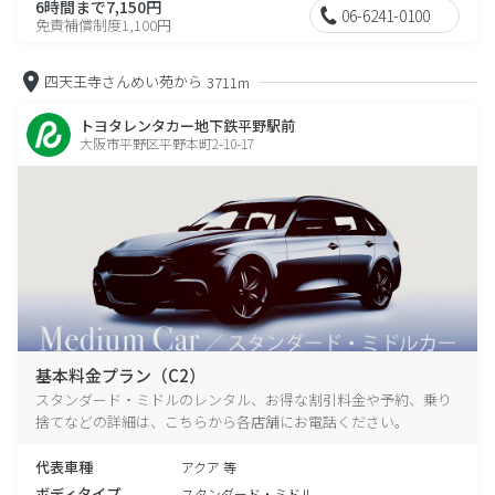
6時間まで7,150円
06-6241-0100
免責補償制度1,100円
四天王寺さんめい苑から
3711m
トヨタレンタカー地下鉄平野駅前
大阪市平野区平野本町2-10-17
基本料金プラン（C2）
スタンダード・ミドルのレンタル、お得な割引料金や予約、乗り
捨てなどの詳細は、こちらから各店舗にお電話ください。
代表車種
アクア 等
ボディタイプ
スタンダード・ミドル