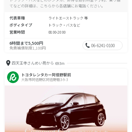
てなどの詳細は、こちらから各店舗にお電話ください。
代表車種
ライトエーストラック 等
ボディタイプ
トラック・バスなど
営業時間
08:00-20:00
6時間まで5,500円
06-6241-0100
免責補償制度1,100円
四天王寺さんめい苑から
693m
トヨタレンタカー阿倍野駅前
大阪市阿倍野区阿倍野筋3-9-3