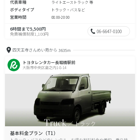
代表車種
ライトエーストラック 等
ボディタイプ
トラック・バスなど
営業時間
08:00-20:00
6時間まで5,500円
06-6647-0100
免責補償制度1,100円
四天王寺さんめい苑から
3635m
トヨタレンタカー長堀橋駅前
大阪市中央区島之内1-8-14
基本料金プラン（T1）
トラック・バスなどのレンタル、お得な割引料金や予約、乗り捨