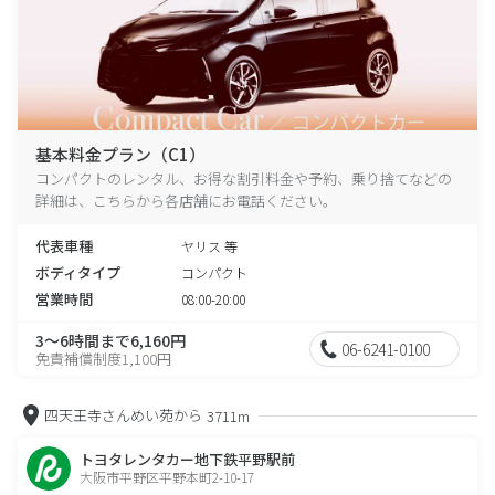
基本料金プラン（C1）
コンパクトのレンタル、お得な割引料金や予約、乗り捨てなどの
詳細は、こちらから各店舗にお電話ください。
代表車種
ヤリス 等
ボディタイプ
コンパクト
営業時間
08:00-20:00
3～6時間まで6,160円
06-6241-0100
免責補償制度1,100円
四天王寺さんめい苑から
3711m
トヨタレンタカー地下鉄平野駅前
大阪市平野区平野本町2-10-17