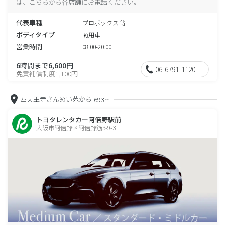
は、こちらから各店舗にお電話ください。
代表車種
プロボックス 等
ボディタイプ
商用車
営業時間
08:00-20:00
6時間まで6,600円
06-6791-1120
免責補償制度1,100円
四天王寺さんめい苑から
693m
トヨタレンタカー阿倍野駅前
大阪市阿倍野区阿倍野筋3-9-3