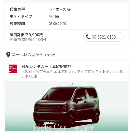
代表車種
ハイエース 等
ボディタイプ
商用車
営業時間
08:00-20:00
6時間まで9,900円
06-6621-0100
免責補償制度1,100円
第一今林の里から
3769m
日産レンタカー上本町駅前店
大阪府大阪市天王寺区 上本町6-7-5 ダイワロイネットホテル大阪
上本町1階