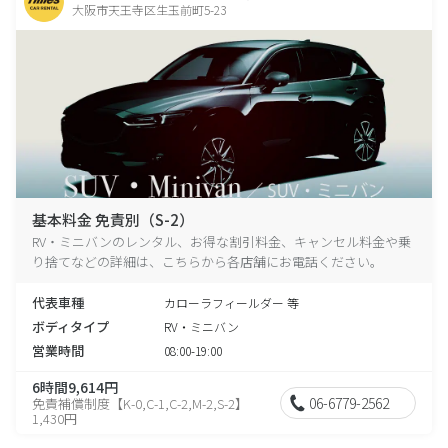
大阪市天王寺区生玉前町5-23
基本料金 免責別（S-2）
RV・ミニバンのレンタル、お得な割引料金、キャンセル料金や乗
り捨てなどの詳細は、こちらから各店舗にお電話ください。
代表車種
カローラフィールダー 等
ボディタイプ
RV・ミニバン
営業時間
08:00-19:00
6時間9,614円
06-6779-2562
免責補償制度【K-0,C-1,C-2,M-2,S-2】
1,430円