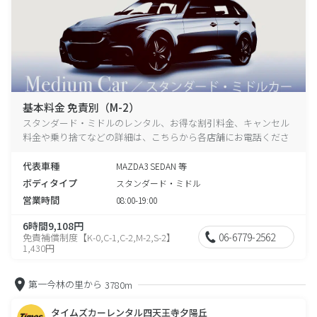
基本料金 免責別（M-2）
スタンダード・ミドルのレンタル、お得な割引料金、キャンセル
料金や乗り捨てなどの詳細は、こちらから各店舗にお電話くださ
い。
代表車種
MAZDA3 SEDAN 等
ボディタイプ
スタンダード・ミドル
営業時間
08:00-19:00
6時間9,108円
06-6779-2562
免責補償制度【K-0,C-1,C-2,M-2,S-2】
1,430円
第一今林の里から
3780m
タイムズカーレンタル四天王寺夕陽丘