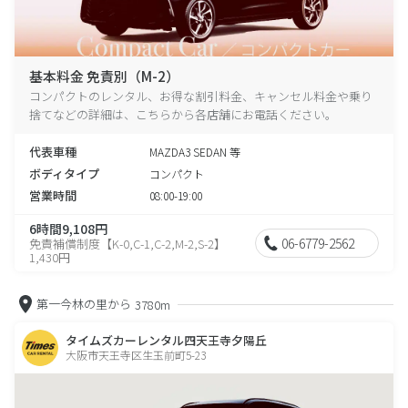
基本料金 免責別（M-2）
コンパクトのレンタル、お得な割引料金、キャンセル料金や乗り
捨てなどの詳細は、こちらから各店舗にお電話ください。
代表車種
MAZDA3 SEDAN 等
ボディタイプ
コンパクト
営業時間
08:00-19:00
6時間9,108円
06-6779-2562
免責補償制度【K-0,C-1,C-2,M-2,S-2】
1,430円
第一今林の里から
3780m
タイムズカーレンタル四天王寺夕陽丘
大阪市天王寺区生玉前町5-23