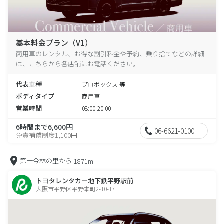
基本料金プラン（V1）
商用車のレンタル、お得な割引料金や予約、乗り捨てなどの詳細
は、こちらから各店舗にお電話ください。
代表車種
プロボックス 等
ボディタイプ
商用車
営業時間
08:00-20:00
6時間まで6,600円
06-6621-0100
免責補償制度1,100円
第一今林の里から
1871m
トヨタレンタカー地下鉄平野駅前
大阪市平野区平野本町2-10-17