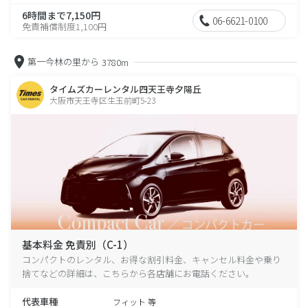
6時間まで7,150円
06-6621-0100
免責補償制度1,100円
第一今林の里から
3780m
タイムズカーレンタル四天王寺夕陽丘
大阪市天王寺区生玉前町5-23
基本料金 免責別（C-1）
コンパクトのレンタル、お得な割引料金、キャンセル料金や乗り
捨てなどの詳細は、こちらから各店舗にお電話ください。
代表車種
フィット 等