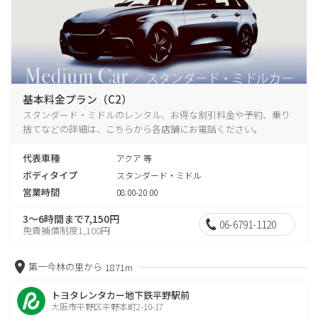
基本料金プラン（C2）
スタンダード・ミドルのレンタル、お得な割引料金や予約、乗り
捨てなどの詳細は、こちらから各店舗にお電話ください。
代表車種
アクア 等
ボディタイプ
スタンダード・ミドル
営業時間
08:00-20:00
3～6時間まで7,150円
06-6791-1120
免責補償制度1,100円
第一今林の里から
1871m
トヨタレンタカー地下鉄平野駅前
大阪市平野区平野本町2-10-17