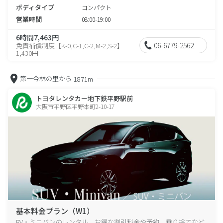
ボディタイプ
コンパクト
営業時間
08:00-19:00
6時間7,463円
06-6779-2562
免責補償制度【K-0,C-1,C-2,M-2,S-2】
1,430円
第一今林の里から
1871m
トヨタレンタカー地下鉄平野駅前
大阪市平野区平野本町2-10-17
基本料金プラン（W1）
RV・ミニバンのレンタル、お得な割引料金や予約、乗り捨てなど