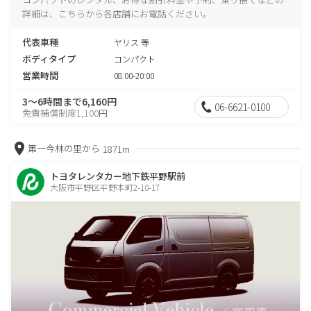
詳細は、こちらから各店舗にお電話ください。
代表車種
ヤリス 等
ボディタイプ
コンパクト
営業時間
08:00-20:00
3～6時間まで6,160円
06-6621-0100
免責補償制度1,100円
第一今林の里から
1871m
トヨタレンタカー地下鉄平野駅前
大阪市平野区平野本町2-10-17