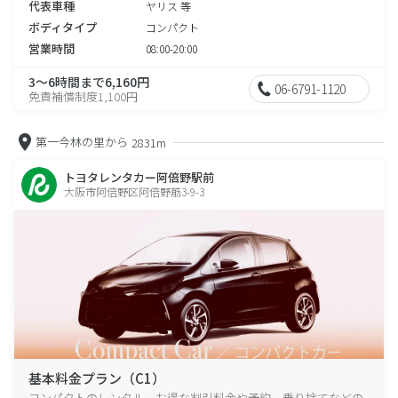
代表車種
ヤリス 等
ボディタイプ
コンパクト
営業時間
08:00-20:00
3～6時間まで6,160円
06-6791-1120
免責補償制度1,100円
第一今林の里から
2831m
トヨタレンタカー阿倍野駅前
大阪市阿倍野区阿倍野筋3-9-3
基本料金プラン（C1）
コンパクトのレンタル、お得な割引料金や予約、乗り捨てなどの