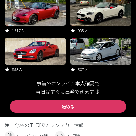
1717人
985人
853人
507人
事前のオンライン本人確認で
当日はすぐに出発できます ♪
始める
第一今林の里 周辺のレンタカー情報
6 レンタカー店舗
40 車種