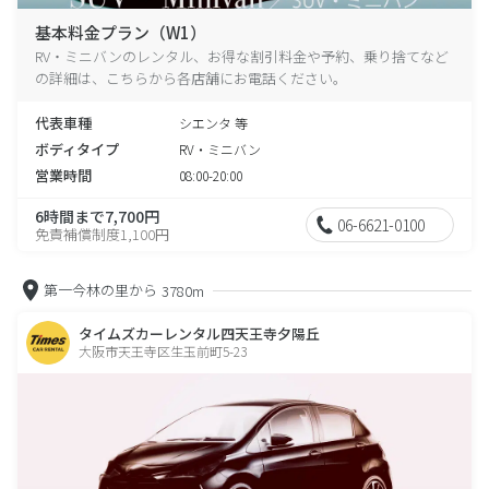
基本料金プラン（W1）
RV・ミニバンのレンタル、お得な割引料金や予約、乗り捨てなど
の詳細は、こちらから各店舗にお電話ください。
代表車種
シエンタ 等
ボディタイプ
RV・ミニバン
営業時間
08:00-20:00
6時間まで7,700円
06-6621-0100
免責補償制度1,100円
第一今林の里から
3780m
タイムズカーレンタル四天王寺夕陽丘
大阪市天王寺区生玉前町5-23