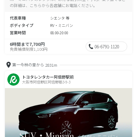
の詳細は、こちらから各店舗にお電話ください。
代表車種
シエンタ 等
ボディタイプ
RV・ミニバン
営業時間
08:00-20:00
6時間まで7,700円
06-6791-1120
免責補償制度1,100円
第一今林の里から
2831m
トヨタレンタカー阿倍野駅前
大阪市阿倍野区阿倍野筋3-9-3