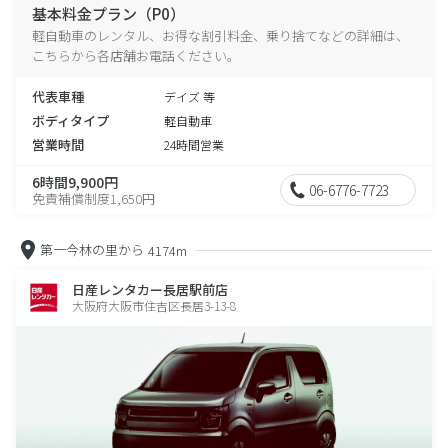
基本料金プラン（P0）
軽自動車のレンタル、お得な割引料金、乗り捨てなどの詳細は、
こちらから各店舗お電話ください。
代表車種
デイズ 等
ボディタイプ
軽自動車
営業時間
24時間営業
6時間9,900円
06-6776-7723
免責補償制度1,650円
第一今林の里から
4174m
日産レンタカー長居駅前店
大阪府大阪市住吉区長居3-13-8