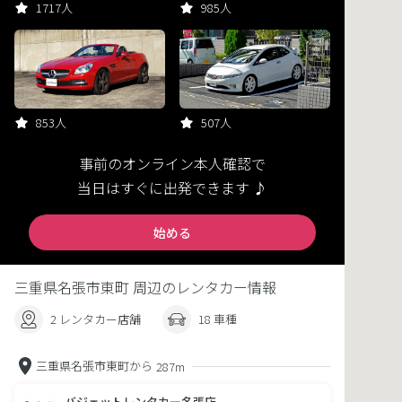
1717人
985人
853人
507人
事前のオンライン本人確認で
当日はすぐに出発できます ♪
始める
三重県名張市東町 周辺のレンタカー情報
2 レンタカー店舗
18 車種
三重県名張市東町から
287m
バジェットレンタカー名張店