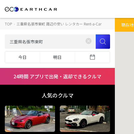
TOP
›
三重県名張市東町 周辺の安い レンタカー Rent-a-Car
現在地
今日
明日
24時間 アプリで出発・返却できるクルマ
人気のクルマ