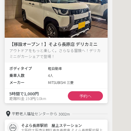
【移設オープン！】そよら長原店 デリカミニ
アウトドアをもっと楽しく。さらなる冒険へ！デリカ
ミニがカーシェアで登場！
ボディタイプ
軽自動車
乗車人数
4人
メーカー
MITSUBISHI 三菱
5時間で1,000円
予約へ
距離料金 150円/10km
平野老人福祉センターから
3002m
そよら長原駅前 屋上ステーション
大阪府大阪市平野区長吉長原東 そよら長原駅前屋上