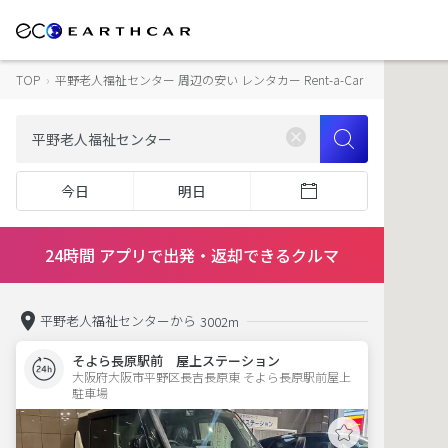
TOP
›
平野老人福祉センター 周辺の安い レンタカー Rent-a-Car
今日
明日
24時間 アプリで出発・返却できるクルマ
平野老人福祉センターから
3002m
そよら長原駅前 屋上ステーション
大阪府大阪市平野区長吉長原東 そよら長原駅前屋上
駐車場 