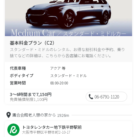
基本料金プラン（C2）
スタンダード・ミドルのレンタル、お得な割引料金や予約、乗り
捨てなどの詳細は、こちらから各店舗にお電話ください。
代表車種
アクア 等
ボディタイプ
スタンダード・ミドル
営業時間
08:00-20:00
3～6時間まで7,150円
06-6791-1120
免責補償制度1,100円
鷹合会館老人憩の家から
1926m
トヨタレンタカー地下鉄平野駅前
大阪市平野区平野本町2-10-17