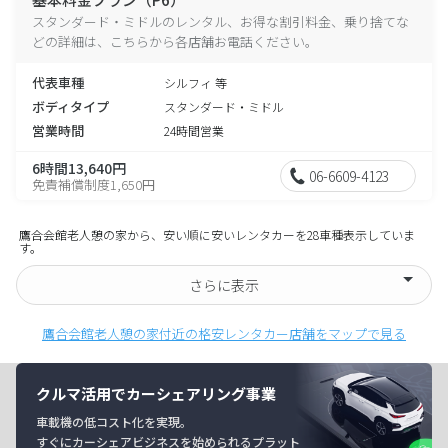
スタンダード・ミドルのレンタル、お得な割引料金、乗り捨てな
どの詳細は、こちらから各店舗お電話ください。
代表車種
シルフィ 等
ボディタイプ
スタンダード・ミドル
営業時間
24時間営業
6時間13,640円
06-6609-4123
免責補償制度1,650円
鷹合会館老人憩の家から、安い順に安いレンタカーを28車種表示していま
す。
さらに表示
鷹合会館老人憩の家付近の格安レンタカー店舗をマップで見る
クルマ活用でカーシェアリング事業
車載機の低コスト化を実現。
すぐにカーシェアビジネスを始められるプラット