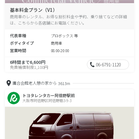
基本料金プラン（V1）
商用車のレンタル、お得な割引料金や予約、乗り捨てなどの詳細
は、こちらから各店舗にお電話ください。
代表車種
プロボックス 等
ボディタイプ
商用車
営業時間
08:00-20:00
6時間まで6,600円
06-6791-1120
免責補償制度1,100円
鷹合会館老人憩の家から
3613m
トヨタレンタカー阿倍野駅前
大阪市阿倍野区阿倍野筋3-9-3