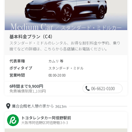
基本料金プラン（C4）
スタンダード・ミドルのレンタル、お得な割引料金や予約、乗り
捨てなどの詳細は、こちらから各店舗にお電話ください。
代表車種
カムリ 等
ボディタイプ
スタンダード・ミドル
営業時間
08:00-20:00
6時間まで9,900円
06-6621-0100
免責補償制度1,100円
鷹合会館老人憩の家から
3613m
トヨタレンタカー阿倍野駅前
大阪市阿倍野区阿倍野筋3-9-3