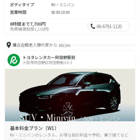
ボディタイプ
RV・ミニバン
営業時間
08:00-20:00
6時間まで7,700円
06-6791-1120
免責補償制度1,100円
鷹合会館老人憩の家から
3613m
トヨタレンタカー阿倍野駅前
大阪市阿倍野区阿倍野筋3-9-3
基本料金プラン（W1）
RV・ミニバンのレンタル、お得な割引料金や予約、乗り捨てなど