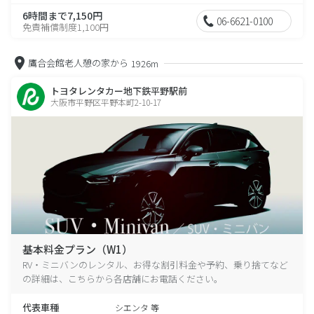
6時間まで7,150円
06-6621-0100
免責補償制度1,100円
鷹合会館老人憩の家から
1926m
トヨタレンタカー地下鉄平野駅前
大阪市平野区平野本町2-10-17
基本料金プラン（W1）
RV・ミニバンのレンタル、お得な割引料金や予約、乗り捨てなど
の詳細は、こちらから各店舗にお電話ください。
代表車種
シエンタ 等