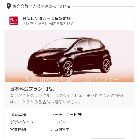
鷹合会館老人憩の家から
1818m
日産レンタカー長居駅前店
大阪府大阪市住吉区長居3-13-8
基本料金プラン（P2）
コンパクトのレンタル、お得な割引料金、乗り捨てなどの詳細
は、こちらから各店舗お電話ください。
代表車種
マーチ・ノート 等
ボディタイプ
コンパクト
営業時間
24時間営業