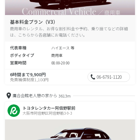
基本料金プラン（V3）
商用車のレンタル、お得な割引料金や予約、乗り捨てなどの詳細
は、こちらから各店舗にお電話ください。
代表車種
ハイエース 等
ボディタイプ
商用車
営業時間
08:00-20:00
6時間まで9,900円
06-6791-1120
免責補償制度1,100円
鷹合会館老人憩の家から
3613m
トヨタレンタカー阿倍野駅前
大阪市阿倍野区阿倍野筋3-9-3