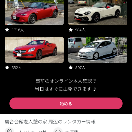
1716人
984人
852人
507人
事前のオンライン本人確認で
当日はすぐに出発できます ♪
始める
鷹合会館老人憩の家 周辺のレンタカー情報
3 レンタカー店舗
28 車種