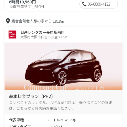
6時間10,560円
06-6609-4123
免責補償制度1,650円
鷹合会館老人憩の家から
1818m
日産レンタカー長居駅前店
大阪府大阪市住吉区長居3-13-8
基本料金プラン（PH2）
コンパクトのレンタル、お得な割引料金、乗り捨てなどの詳細
は、こちらから各店舗お電話ください。
代表車種
ノートe-POWER 等
ボディタイプ
コンパクト