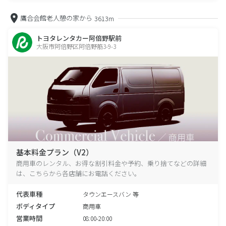
鷹合会館老人憩の家から
3613m
トヨタレンタカー阿倍野駅前
大阪市阿倍野区阿倍野筋3-9-3
基本料金プラン（V2）
商用車のレンタル、お得な割引料金や予約、乗り捨てなどの詳細
は、こちらから各店舗にお電話ください。
代表車種
タウンエースバン 等
ボディタイプ
商用車
営業時間
08:00-20:00