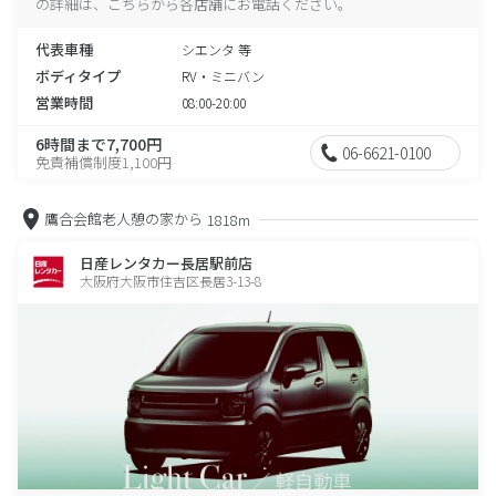
の詳細は、こちらから各店舗にお電話ください。
代表車種
シエンタ 等
ボディタイプ
RV・ミニバン
営業時間
08:00-20:00
6時間まで7,700円
06-6621-0100
免責補償制度1,100円
鷹合会館老人憩の家から
1818m
日産レンタカー長居駅前店
大阪府大阪市住吉区長居3-13-8