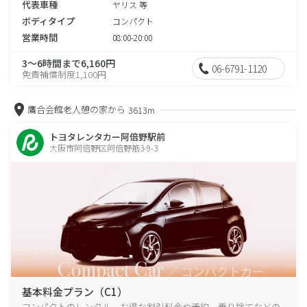
代表車種
ヤリス 等
ボディタイプ
コンパクト
営業時間
08:00-20:00
3～6時間まで6,160円
06-6791-1120
免責補償制度1,100円
鷹合会館老人憩の家から
3613m
トヨタレンタカー阿倍野駅前
大阪市阿倍野区阿倍野筋3-9-3
基本料金プラン（C1）
コンパクトのレンタル、お得な割引料金や予約、乗り捨てなどの