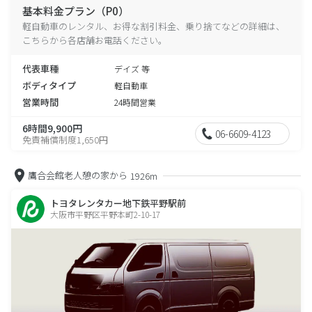
基本料金プラン（P0）
軽自動車のレンタル、お得な割引料金、乗り捨てなどの詳細は、
こちらから各店舗お電話ください。
代表車種
デイズ 等
ボディタイプ
軽自動車
営業時間
24時間営業
6時間9,900円
06-6609-4123
免責補償制度1,650円
鷹合会館老人憩の家から
1926m
トヨタレンタカー地下鉄平野駅前
大阪市平野区平野本町2-10-17