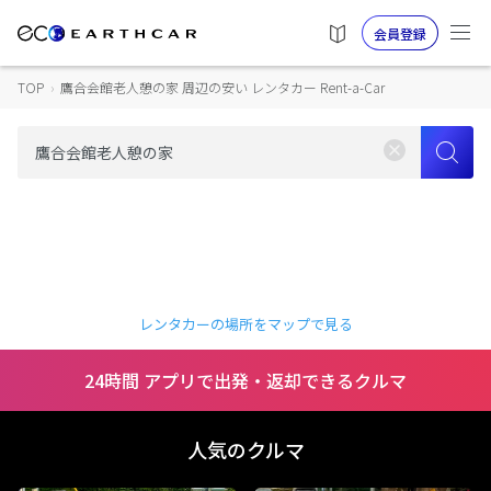
会員登録
TOP
›
鷹合会館老人憩の家 周辺の安い レンタカー Rent-a-Car
レンタカーの場所をマップで見る
24時間 アプリで出発・返却できるクルマ
人気のクルマ