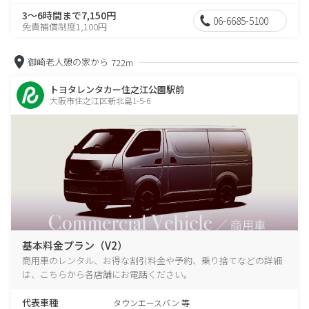
3～6時間まで7,150円
06-6685-5100
免責補償制度1,100円
御崎老人憩の家から
722m
トヨタレンタカー住之江公園駅前
大阪市住之江区新北島1-5-6
基本料金プラン（V2）
商用車のレンタル、お得な割引料金や予約、乗り捨てなどの詳細
は、こちらから各店舗にお電話ください。
代表車種
タウンエースバン 等