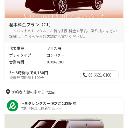
基本料金プラン（C1）
コンパクトのレンタル、お得な割引料金や予約、乗り捨てなどの
詳細は、こちらから各店舗にお電話ください。
代表車種
ヤリス 等
ボディタイプ
コンパクト
営業時間
08:00-20:00
3～6時間まで6,160円
06-6621-0100
免責補償制度1,100円
御崎老人憩の家から
722m
トヨタレンタカー住之江公園駅前
大阪市住之江区新北島1-5-6