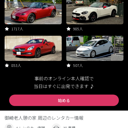
1717人
985人
853人
507人
事前のオンライン本人確認で
当日はすぐに出発できます ♪
始める
御崎老人憩の家 周辺のレンタカー情報
4 レンタカー店舗
38 車種