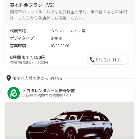
基本料金プラン（V2）
商用車のレンタル、お得な割引料金や予約、乗り捨てなどの詳細
は、こちらから各店舗にお電話ください。
代表車種
タウンエースバン 等
ボディタイプ
商用車
営業時間
08:00-20:00
6時間まで7,150円
072-225-1101
免責補償制度1,100円
御崎老人憩の家から
4536m
トヨタレンタカー阿倍野駅前
大阪市阿倍野区阿倍野筋3-9-3