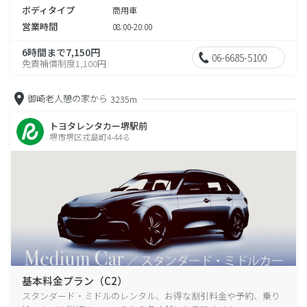
ボディタイプ
商用車
営業時間
08:00-20:00
6時間まで7,150円
06-6685-5100
免責補償制度1,100円
御崎老人憩の家から
3235m
トヨタレンタカー堺駅前
堺市堺区戎島町4-44-8
基本料金プラン（C2）
スタンダード・ミドルのレンタル、お得な割引料金や予約、乗り