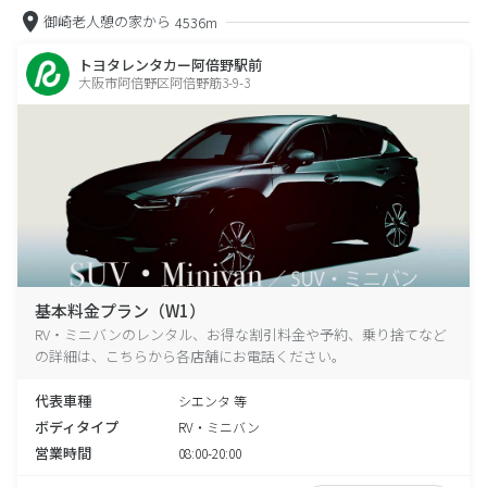
御崎老人憩の家から
4536m
トヨタレンタカー阿倍野駅前
大阪市阿倍野区阿倍野筋3-9-3
基本料金プラン（W1）
RV・ミニバンのレンタル、お得な割引料金や予約、乗り捨てなど
の詳細は、こちらから各店舗にお電話ください。
代表車種
シエンタ 等
ボディタイプ
RV・ミニバン
営業時間
08:00-20:00