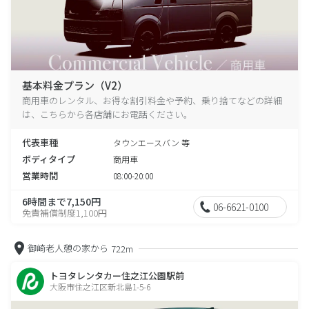
基本料金プラン（V2）
商用車のレンタル、お得な割引料金や予約、乗り捨てなどの詳細
は、こちらから各店舗にお電話ください。
代表車種
タウンエースバン 等
ボディタイプ
商用車
営業時間
08:00-20:00
6時間まで7,150円
06-6621-0100
免責補償制度1,100円
御崎老人憩の家から
722m
トヨタレンタカー住之江公園駅前
大阪市住之江区新北島1-5-6