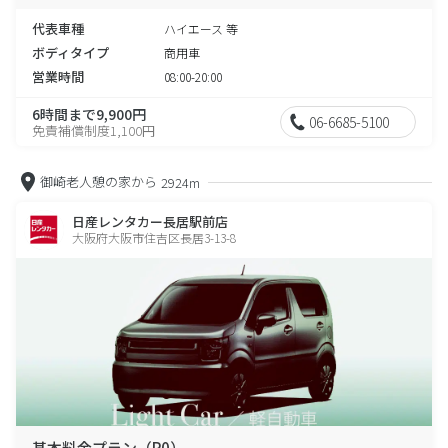
代表車種
ハイエース 等
ボディタイプ
商用車
営業時間
08:00-20:00
6時間まで9,900円
06-6685-5100
免責補償制度1,100円
御崎老人憩の家から
2924m
日産レンタカー長居駅前店
大阪府大阪市住吉区長居3-13-8
基本料金プラン（P0）