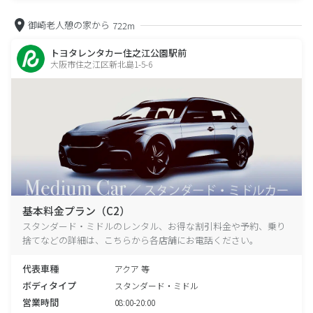
御崎老人憩の家から
722m
トヨタレンタカー住之江公園駅前
大阪市住之江区新北島1-5-6
基本料金プラン（C2）
スタンダード・ミドルのレンタル、お得な割引料金や予約、乗り
捨てなどの詳細は、こちらから各店舗にお電話ください。
代表車種
アクア 等
ボディタイプ
スタンダード・ミドル
営業時間
08:00-20:00