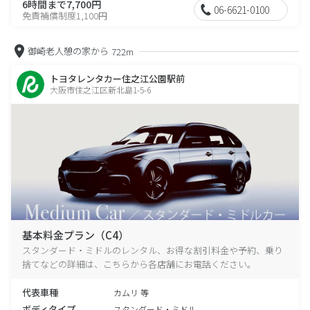
6時間まで7,700円
06-6621-0100
免責補償制度1,100円
御崎老人憩の家から
722m
トヨタレンタカー住之江公園駅前
大阪市住之江区新北島1-5-6
基本料金プラン（C4）
スタンダード・ミドルのレンタル、お得な割引料金や予約、乗り
捨てなどの詳細は、こちらから各店舗にお電話ください。
代表車種
カムリ 等
ボディタイプ
スタンダード・ミドル