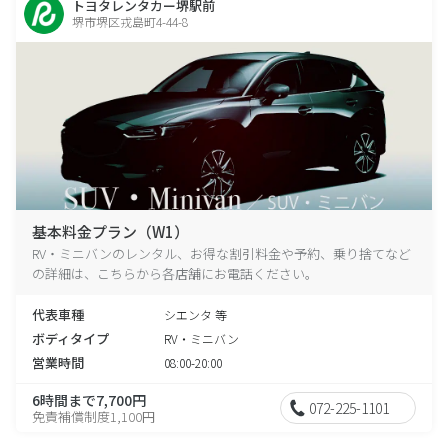
トヨタレンタカー堺駅前
堺市堺区戎島町4-44-8
基本料金プラン（W1）
RV・ミニバンのレンタル、お得な割引料金や予約、乗り捨てなど
の詳細は、こちらから各店舗にお電話ください。
代表車種
シエンタ 等
ボディタイプ
RV・ミニバン
営業時間
08:00-20:00
6時間まで7,700円
072-225-1101
免責補償制度1,100円