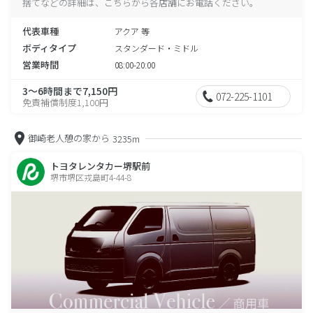
捨てなどの詳細は、こちらから各店舗にお電話ください。
代表車種
アクア 等
ボディタイプ
スタンダード・ミドル
営業時間
08:00-20:00
3～6時間まで7,150円
072-225-1101
免責補償制度1,100円
御崎老人憩の家から
3235m
トヨタレンタカー堺駅前
堺市堺区戎島町4-44-8