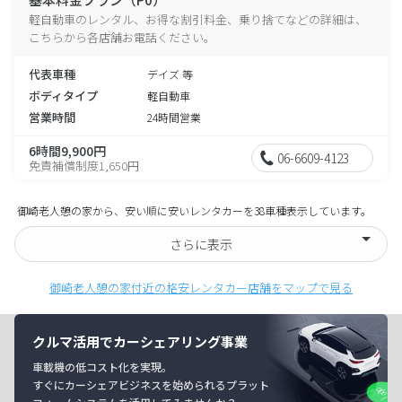
軽自動車のレンタル、お得な割引料金、乗り捨てなどの詳細は、
こちらから各店舗お電話ください。
代表車種
デイズ 等
ボディタイプ
軽自動車
営業時間
24時間営業
6時間9,900円
06-6609-4123
免責補償制度1,650円
御崎老人憩の家から、安い順に安いレンタカーを38車種表示しています。
さらに表示
御崎老人憩の家付近の格安レンタカー店舗をマップで見る
クルマ活用でカーシェアリング事業
車載機の低コスト化を実現。
すぐにカーシェアビジネスを始められるプラット