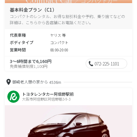
基本料金プラン（C1）
コンパクトのレンタル、お得な割引料金や予約、乗り捨てなどの
詳細は、こちらから各店舗にお電話ください。
代表車種
ヤリス 等
ボディタイプ
コンパクト
営業時間
08:00-20:00
3～6時間まで6,160円
072-225-1101
免責補償制度1,100円
御崎老人憩の家から
4536m
トヨタレンタカー阿倍野駅前
大阪市阿倍野区阿倍野筋3-9-3