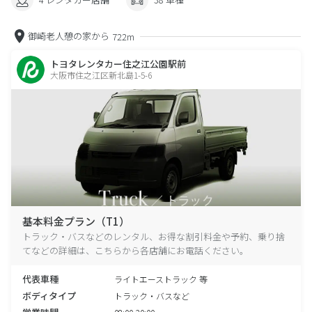
御崎老人憩の家から
722m
トヨタレンタカー住之江公園駅前
大阪市住之江区新北島1-5-6
基本料金プラン（T1）
トラック・バスなどのレンタル、お得な割引料金や予約、乗り捨
てなどの詳細は、こちらから各店舗にお電話ください。
代表車種
ライトエーストラック 等
ボディタイプ
トラック・バスなど