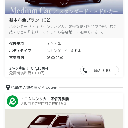
基本料金プラン（C2）
スタンダード・ミドルのレンタル、お得な割引料金や予約、乗り
捨てなどの詳細は、こちらから各店舗にお電話ください。
代表車種
アクア 等
ボディタイプ
スタンダード・ミドル
営業時間
08:00-20:00
3～6時間まで7,150円
06-6621-0100
免責補償制度1,100円
御崎老人憩の家から
4536m
トヨタレンタカー阿倍野駅前
大阪市阿倍野区阿倍野筋3-9-3