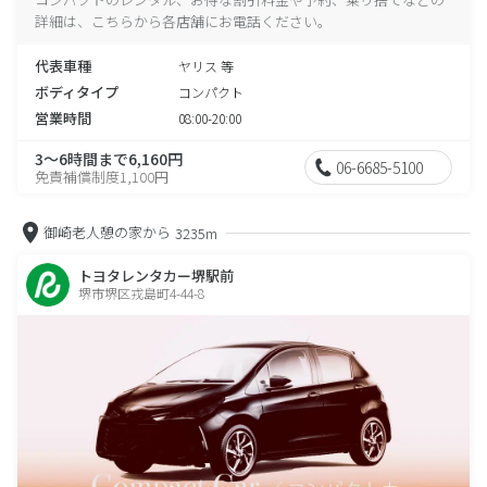
詳細は、こちらから各店舗にお電話ください。
代表車種
ヤリス 等
ボディタイプ
コンパクト
営業時間
08:00-20:00
3～6時間まで6,160円
06-6685-5100
免責補償制度1,100円
御崎老人憩の家から
3235m
トヨタレンタカー堺駅前
堺市堺区戎島町4-44-8