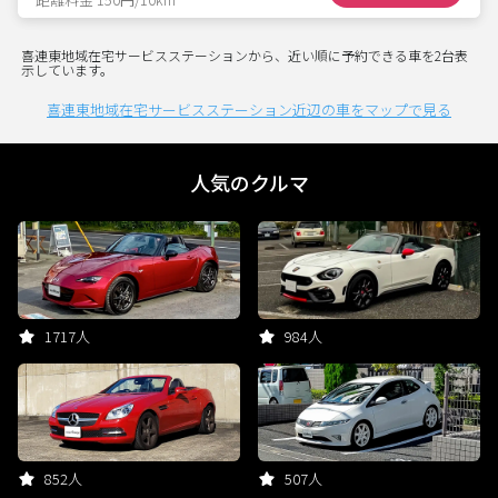
喜連東地域在宅サービスステーションから、近い順に予約できる車を2台表
示しています。
喜連東地域在宅サービスステーション近辺の車をマップで見る
人気のクルマ
1717人
984人
852人
507人