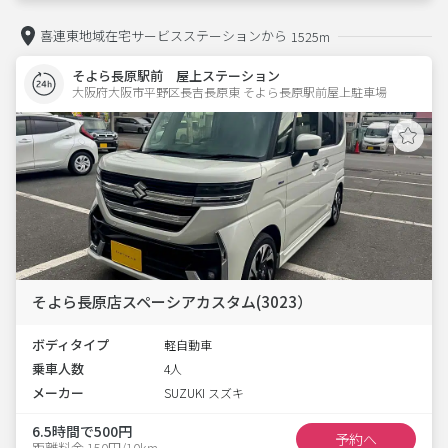
喜連東地域在宅サービスステーションから
1525m
そよら長原駅前 屋上ステーション
大阪府大阪市平野区長吉長原東 そよら長原駅前屋上駐車場 
そよら長原店スペーシアカスタム(3023）
ボディタイプ
軽自動車
乗車人数
4人
メーカー
SUZUKI スズキ
6.5時間で500円
予約へ
距離料金 150円/10km