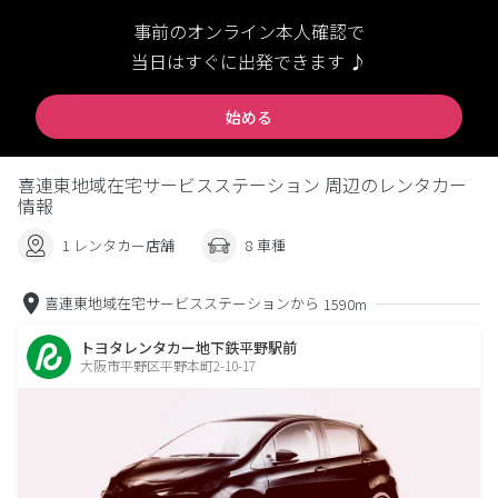
事前のオンライン本人確認で
当日はすぐに出発できます ♪
始める
喜連東地域在宅サービスステーション 周辺のレンタカー
情報
1 レンタカー店舗
8 車種
喜連東地域在宅サービスステーションから
1590m
トヨタレンタカー地下鉄平野駅前
大阪市平野区平野本町2-10-17