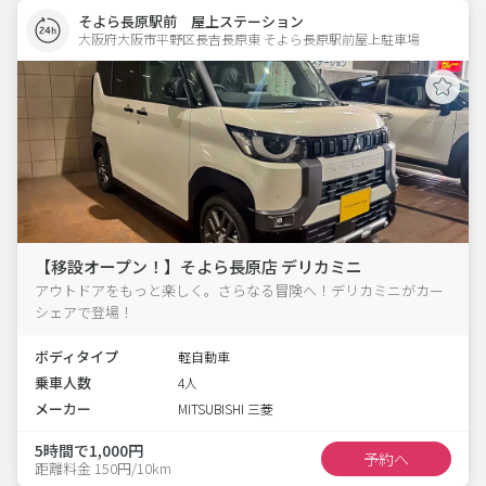
そよら長原駅前 屋上ステーション
大阪府大阪市平野区長吉長原東 そよら長原駅前屋上駐車場 
【移設オープン！】そよら長原店 デリカミニ
アウトドアをもっと楽しく。さらなる冒険へ！デリカミニがカー
シェアで登場！
ボディタイプ
軽自動車
乗車人数
4人
メーカー
MITSUBISHI 三菱
5時間で1,000円
予約へ
距離料金 150円/10km