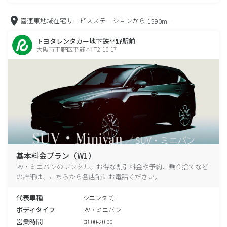
喜連東地域在宅サービスステーションから
1590m
トヨタレンタカー地下鉄平野駅前
大阪市平野区平野本町2-10-17
基本料金プラン（W1）
RV・ミニバンのレンタル、お得な割引料金や予約、乗り捨てなど
の詳細は、こちらから各店舗にお電話ください。
代表車種
シエンタ 等
ボディタイプ
RV・ミニバン
営業時間
08:00-20:00