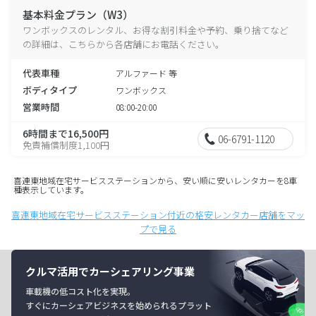
基本料金プラン（W3）
ワンボックスのレンタル、お得な割引料金や予約、乗り捨てなど
の詳細は、こちらから各店舗にお電話ください。
代表車種
アルファード 等
ボディタイプ
ワンボックス
営業時間
08:00-20:00
6時間まで16,500円
06-6791-1120
免責補償制度1,100円
喜連東地域在宅サービスステーションから、安い順に安いレンタカーを8車
種表示しています。
喜連東地域在宅サービスステーション付近の格安レンタカー店舗をマッ
プで見る
クルマ活用でカーシェアリング事業
車載機の低コスト化を実現。
すぐにカーシェアビジネスを始められるプラット