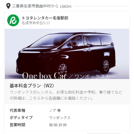
三重県名張市箕曲中村から
1663m
トヨタレンタカー名張駅前
名張市希央台5-13
基本料金プラン（W2）
ワンボックスのレンタル、お得な割引料金や予約、乗り捨てなど
の詳細は、こちらから各店舗にお電話ください。
代表車種
ノア 等
ボディタイプ
ワンボックス
営業時間
08:00-19:00