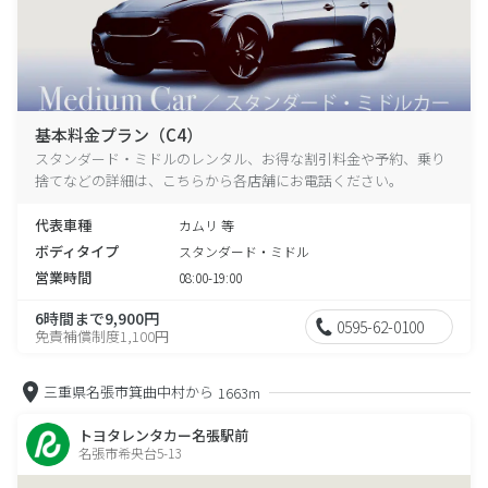
基本料金プラン（C4）
スタンダード・ミドルのレンタル、お得な割引料金や予約、乗り
捨てなどの詳細は、こちらから各店舗にお電話ください。
代表車種
カムリ 等
ボディタイプ
スタンダード・ミドル
営業時間
08:00-19:00
6時間まで9,900円
0595-62-0100
免責補償制度1,100円
三重県名張市箕曲中村から
1663m
トヨタレンタカー名張駅前
名張市希央台5-13