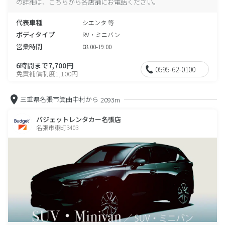
の詳細は、こちらから各店舗にお電話ください。
代表車種
シエンタ 等
ボディタイプ
RV・ミニバン
営業時間
08:00-19:00
6時間まで7,700円
0595-62-0100
免責補償制度1,100円
三重県名張市箕曲中村から
2093m
バジェットレンタカー名張店
名張市東町3403