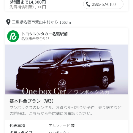
6時間まで14,300円
0595-62-0100
免責補償制度1,100円
三重県名張市箕曲中村から
1663m
トヨタレンタカー名張駅前
名張市希央台5-13
基本料金プラン（W3）
ワンボックスのレンタル、お得な割引料金や予約、乗り捨てなど
の詳細は、こちらから各店舗にお電話ください。
代表車種
アルファード 等
ボディタイプ
ワンボックス