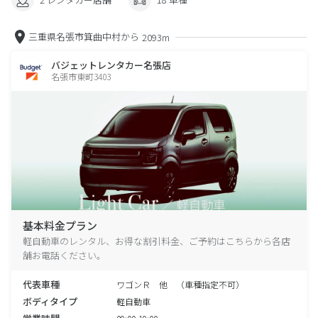
三重県名張市箕曲中村から
2093m
バジェットレンタカー名張店
名張市東町3403
基本料金プラン
軽自動車のレンタル、お得な割引料金、ご予約はこちらから各店
舗お電話ください。
代表車種
ワゴンＲ 他 （車種指定不可）
ボディタイプ
軽自動車