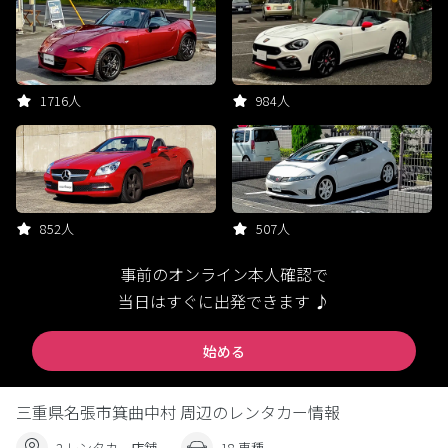
1716人
984人
852人
507人
事前のオンライン本人確認で
当日はすぐに出発できます ♪
始める
三重県名張市箕曲中村 周辺のレンタカー情報
2 レンタカー店舗
18 車種