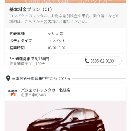
基本料金プラン（C1）
コンパクトのレンタル、お得な割引料金や予約、乗り捨てなどの
詳細は、こちらから各店舗にお電話ください。
代表車種
ヤリス 等
ボディタイプ
コンパクト
営業時間
08:00-19:00
3～6時間まで6,160円
0595-62-0100
免責補償制度1,100円
三重県名張市箕曲中村から
2093m
バジェットレンタカー名張店
名張市東町3403