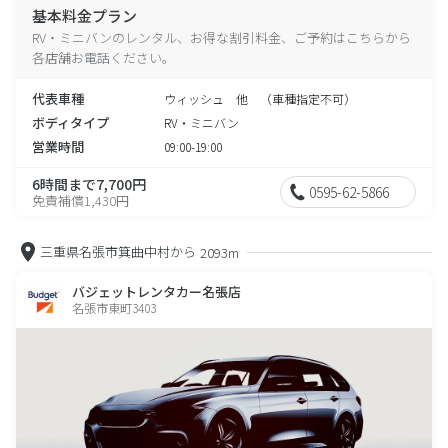
基本料金プラン
RV・ミニバンのレンタル、お得な割引料金、ご予約はこちらから
各店舗お電話ください。
代表車種
ウィッシュ 他 （車種指定不可）
ボディタイプ
RV・ミニバン
営業時間
09:00-19:00
6時間まで7,700円
0595-62-5866
免責補償1,430円
三重県名張市箕曲中村から
2093m
バジェットレンタカー名張店
名張市東町3403