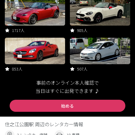
1717人
985人
853人
507人
事前のオンライン本人確認で
当日はすぐに出発できます ♪
始める
住之江公園駅 周辺のレンタカー情報
2 レンタカー店舗
18 車種