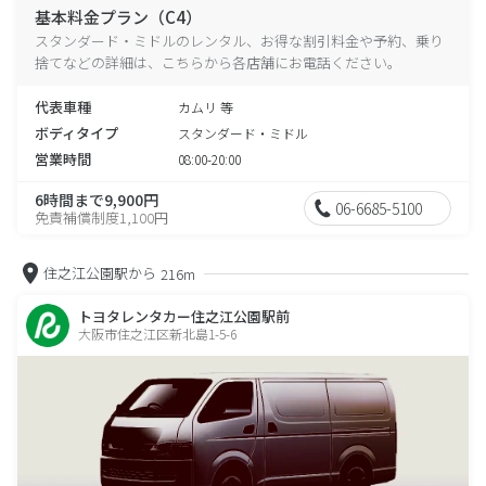
基本料金プラン（C4）
スタンダード・ミドルのレンタル、お得な割引料金や予約、乗り
捨てなどの詳細は、こちらから各店舗にお電話ください。
代表車種
カムリ 等
ボディタイプ
スタンダード・ミドル
営業時間
08:00-20:00
6時間まで9,900円
06-6685-5100
免責補償制度1,100円
住之江公園駅から
216m
トヨタレンタカー住之江公園駅前
大阪市住之江区新北島1-5-6