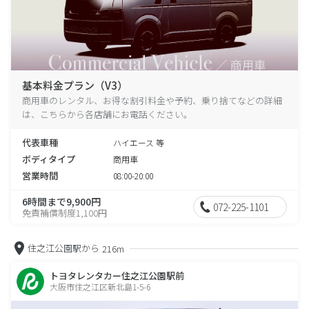
基本料金プラン（V3）
商用車のレンタル、お得な割引料金や予約、乗り捨てなどの詳細
は、こちらから各店舗にお電話ください。
代表車種
ハイエース 等
ボディタイプ
商用車
営業時間
08:00-20:00
6時間まで9,900円
072-225-1101
免責補償制度1,100円
住之江公園駅から
216m
トヨタレンタカー住之江公園駅前
大阪市住之江区新北島1-5-6