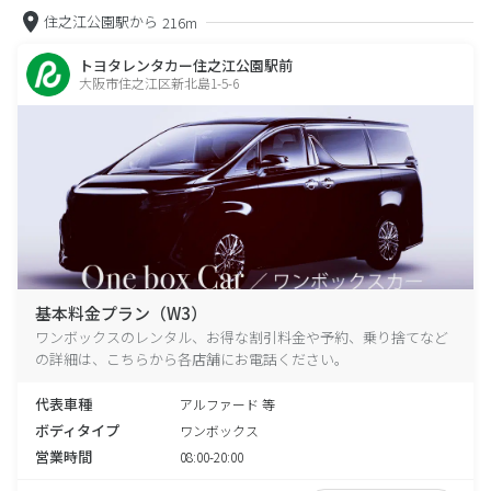
住之江公園駅から
216m
トヨタレンタカー住之江公園駅前
大阪市住之江区新北島1-5-6
基本料金プラン（W3）
ワンボックスのレンタル、お得な割引料金や予約、乗り捨てなど
の詳細は、こちらから各店舗にお電話ください。
代表車種
アルファード 等
ボディタイプ
ワンボックス
営業時間
08:00-20:00