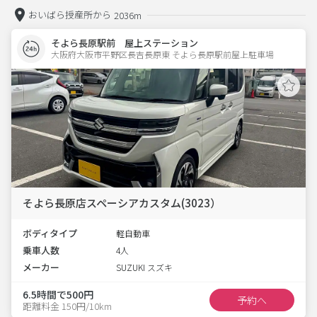
おいばら授産所から
2036m
そよら長原駅前 屋上ステーション
大阪府大阪市平野区長吉長原東 そよら長原駅前屋上駐車場 
そよら長原店スペーシアカスタム(3023）
ボディタイプ
軽自動車
乗車人数
4人
メーカー
SUZUKI スズキ
6.5時間で500円
予約へ
距離料金 150円/10km