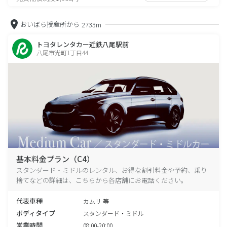
おいばら授産所から
2733m
トヨタレンタカー近鉄八尾駅前
八尾市光町1丁目44
基本料金プラン（C4）
スタンダード・ミドルのレンタル、お得な割引料金や予約、乗り
捨てなどの詳細は、こちらから各店舗にお電話ください。
代表車種
カムリ 等
ボディタイプ
スタンダード・ミドル
営業時間
08:00-20:00