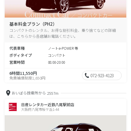
基本料金プラン（PH2）
コンパクトのレンタル、お得な割引料金、乗り捨てなどの詳細
は、こちらから各店舗お電話ください。
代表車種
ノートe-POWER 等
ボディタイプ
コンパクト
営業時間
08:00-20:00
6時間11,550円
072-923-4123
免責補償制度1,650円
おいばら授産所から
2557m
日産レンタカー近鉄八尾駅前店
大阪府八尾市桜ケ丘1-44