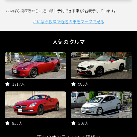
おいばら授産所から、近い順に予約できる車を2台表示しています。
おいばら授産所近辺の車をマップで見る
人気のクルマ
1717人
985人
853人
508人