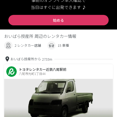
事前のオンライン本人確認で
当日はすぐに出発できます ♪
始める
おいばら授産所 周辺のレンタカー情報
2 レンタカー店舗
15 車種
おいばら授産所から
2733m
トヨタレンタカー近鉄八尾駅前
八尾市光町1丁目44