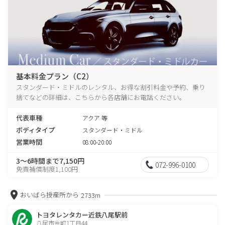
基本料金プラン（C2）
スタンダード・ミドルのレンタル、お得な割引料金や予約、乗り
捨てなどの詳細は、こちらから各店舗にお電話ください。
代表車種
アクア 等
ボディタイプ
スタンダード・ミドル
営業時間
08:00-20:00
3～6時間まで7,150円
072-996-0100
免責補償制度1,100円
おいばら授産所から
2733m
トヨタレンタカー近鉄八尾駅前
八尾市光町1丁目44