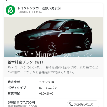
トヨタレンタカー近鉄八尾駅前
八尾市光町1丁目44
基本料金プラン（W1）
RV・ミニバンのレンタル、お得な割引料金や予約、乗り捨てなど
の詳細は、こちらから各店舗にお電話ください。
代表車種
シエンタ 等
ボディタイプ
RV・ミニバン
営業時間
08:00-20:00
6時間まで7,700円
072-996-0100
免責補償制度1,100円