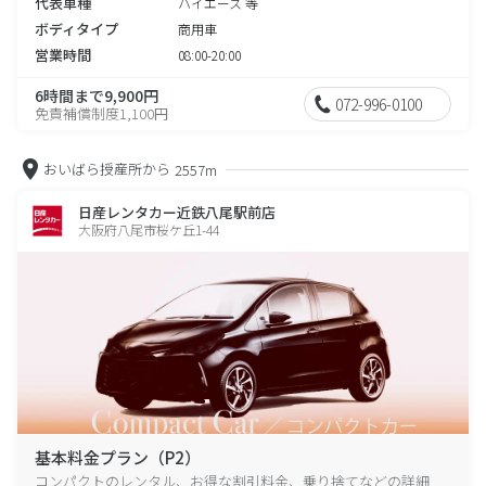
代表車種
ハイエース 等
ボディタイプ
商用車
営業時間
08:00-20:00
6時間まで9,900円
072-996-0100
免責補償制度1,100円
おいばら授産所から
2557m
日産レンタカー近鉄八尾駅前店
大阪府八尾市桜ケ丘1-44
基本料金プラン（P2）
コンパクトのレンタル、お得な割引料金、乗り捨てなどの詳細