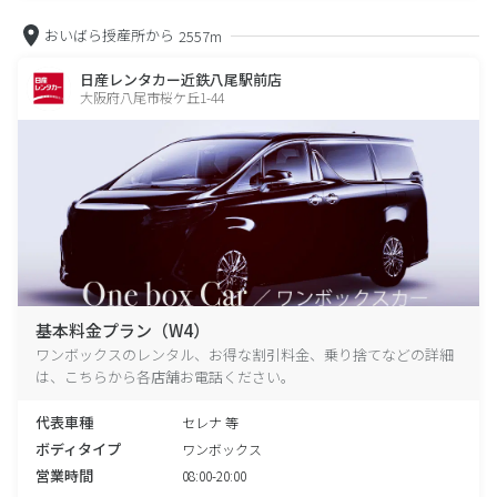
おいばら授産所から
2557m
日産レンタカー近鉄八尾駅前店
大阪府八尾市桜ケ丘1-44
基本料金プラン（W4）
ワンボックスのレンタル、お得な割引料金、乗り捨てなどの詳細
は、こちらから各店舗お電話ください。
代表車種
セレナ 等
ボディタイプ
ワンボックス
営業時間
08:00-20:00