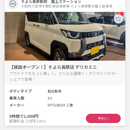
そよら長原駅前 屋上ステーション
大阪府大阪市平野区長吉長原東 そよら長原駅前屋上駐車場 
【移設オープン！】そよら長原店 デリカミニ
アウトドアをもっと楽しく。さらなる冒険へ！デリカミニがカー
シェアで登場！
ボディタイプ
軽自動車
乗車人数
4人
メーカー
MITSUBISHI 三菱
5時間で1,000円
予約へ
距離料金 150円/10km