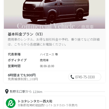
基本料金プラン（V3）
商用車のレンタル、お得な割引料金や予約、乗り捨てなどの詳細
は、こちらから各店舗にお電話ください。
代表車種
ハイエース 等
ボディタイプ
商用車
営業時間
08:00-18:00
6時間まで9,900円
0745-75-3330
免責補償制度1,100円
勢野北口駅から
1234m
トヨタレンタカー西大和
生駒郡斑鳩町龍田西7-1-7トヨタカロ-ラ奈良内