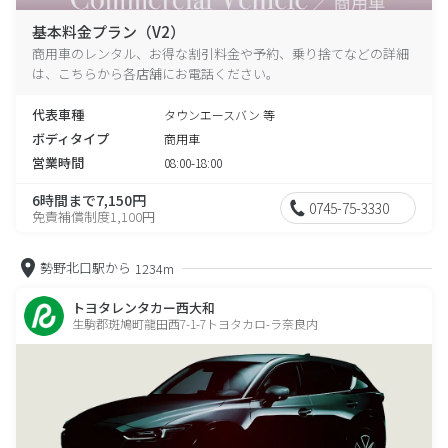
基本料金プラン（V2）
商用車のレンタル、お得な割引料金や予約、乗り捨てなどの詳細
は、こちらから各店舗にお電話ください。
代表車種
タウンエースバン 等
ボディタイプ
商用車
営業時間
08:00-18:00
6時間まで7,150円
0745-75-3330
免責補償制度1,100円
勢野北口駅から
1234m
トヨタレンタカー西大和
生駒郡斑鳩町龍田西7-1-7トヨタカロ-ラ奈良内