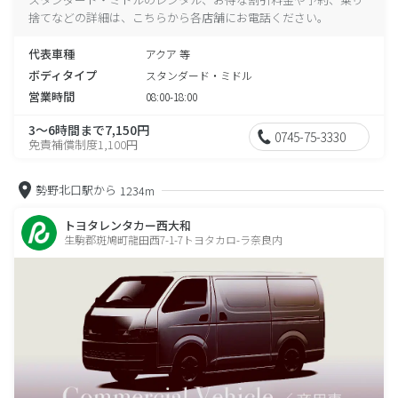
捨てなどの詳細は、こちらから各店舗にお電話ください。
代表車種
アクア 等
ボディタイプ
スタンダード・ミドル
営業時間
08:00-18:00
3～6時間まで7,150円
0745-75-3330
免責補償制度1,100円
勢野北口駅から
1234m
トヨタレンタカー西大和
生駒郡斑鳩町龍田西7-1-7トヨタカロ-ラ奈良内