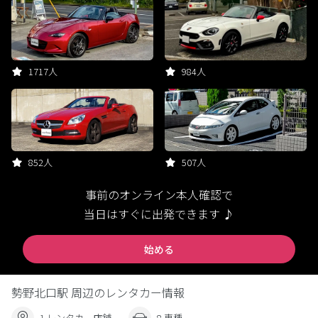
1717人
984人
852人
507人
事前のオンライン本人確認で
当日はすぐに出発できます ♪
始める
勢野北口駅 周辺のレンタカー情報
1 レンタカー店舗
8 車種