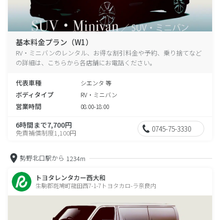
基本料金プラン（W1）
RV・ミニバンのレンタル、お得な割引料金や予約、乗り捨てなど
の詳細は、こちらから各店舗にお電話ください。
代表車種
シエンタ 等
ボディタイプ
RV・ミニバン
営業時間
08:00-18:00
6時間まで7,700円
0745-75-3330
免責補償制度1,100円
勢野北口駅から
1234m
トヨタレンタカー西大和
生駒郡斑鳩町龍田西7-1-7トヨタカロ-ラ奈良内