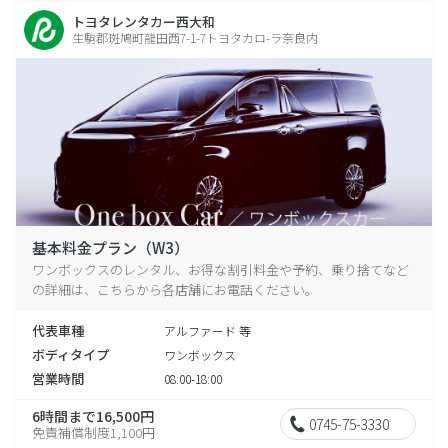
トヨタレンタカー西大和
生駒郡斑鳩町龍田西7-1-7トヨタカロ-ラ奈良内
基本料金プラン（W3）
ワンボックスのレンタル、お得な割引料金や予約、乗り捨てなど
の詳細は、こちらから各店舗にお電話ください。
代表車種
アルファード 等
ボディタイプ
ワンボックス
営業時間
08:00-18:00
6時間まで16,500円
0745-75-3330
免責補償制度1,100円