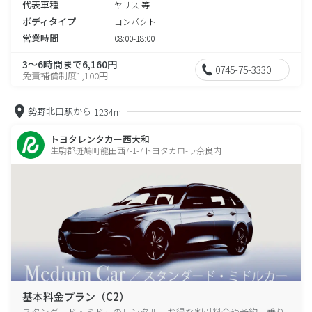
代表車種
ヤリス 等
ボディタイプ
コンパクト
営業時間
08:00-18:00
3～6時間まで6,160円
0745-75-3330
免責補償制度1,100円
勢野北口駅から
1234m
トヨタレンタカー西大和
生駒郡斑鳩町龍田西7-1-7トヨタカロ-ラ奈良内
基本料金プラン（C2）
スタンダード・ミドルのレンタル、お得な割引料金や予約、乗り