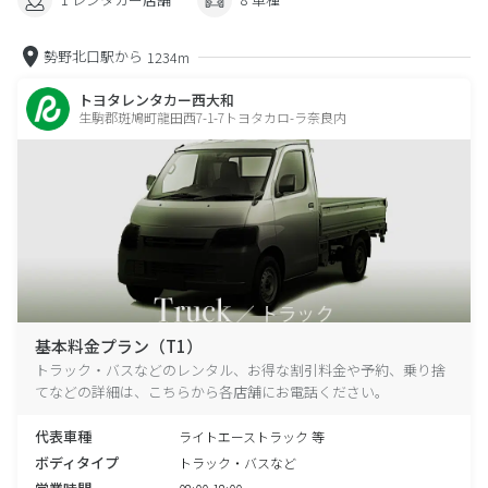
勢野北口駅から
1234m
トヨタレンタカー西大和
生駒郡斑鳩町龍田西7-1-7トヨタカロ-ラ奈良内
基本料金プラン（T1）
トラック・バスなどのレンタル、お得な割引料金や予約、乗り捨
てなどの詳細は、こちらから各店舗にお電話ください。
代表車種
ライトエーストラック 等
ボディタイプ
トラック・バスなど