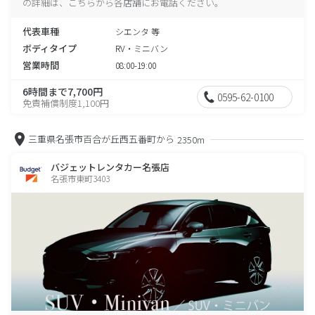
の詳細は、こちらから各店舗にお電話ください。
代表車種
シエンタ 等
ボディタイプ
RV・ミニバン
営業時間
08:00-19:00
6時間まで7,700円
0595-62-0100
免責補償制度1,100円
三重県名張市百合が丘西五番町から
2350m
バジェットレンタカー名張店
名張市東町3403