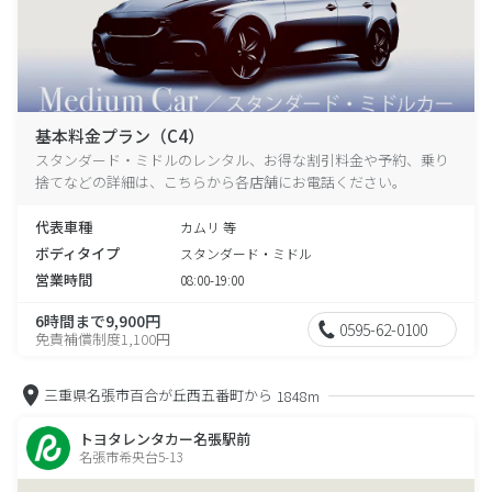
基本料金プラン（C4）
スタンダード・ミドルのレンタル、お得な割引料金や予約、乗り
捨てなどの詳細は、こちらから各店舗にお電話ください。
代表車種
カムリ 等
ボディタイプ
スタンダード・ミドル
営業時間
08:00-19:00
6時間まで9,900円
0595-62-0100
免責補償制度1,100円
三重県名張市百合が丘西五番町から
1848m
トヨタレンタカー名張駅前
名張市希央台5-13