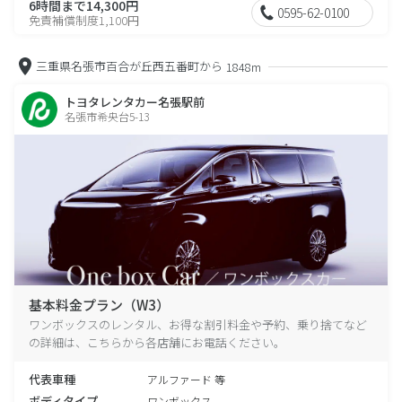
6時間まで14,300円
0595-62-0100
免責補償制度1,100円
三重県名張市百合が丘西五番町から
1848m
トヨタレンタカー名張駅前
名張市希央台5-13
基本料金プラン（W3）
ワンボックスのレンタル、お得な割引料金や予約、乗り捨てなど
の詳細は、こちらから各店舗にお電話ください。
代表車種
アルファード 等
ボディタイプ
ワンボックス