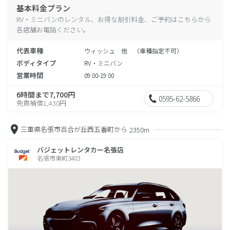
基本料金プラン
RV・ミニバンのレンタル、お得な割引料金、ご予約はこちらから
各店舗お電話ください。
代表車種
ウィッシュ 他 （車種指定不可）
ボディタイプ
RV・ミニバン
営業時間
09:00-19:00
6時間まで7,700円
0595-62-5866
免責補償1,430円
三重県名張市百合が丘西五番町から
2350m
バジェットレンタカー名張店
名張市東町3403