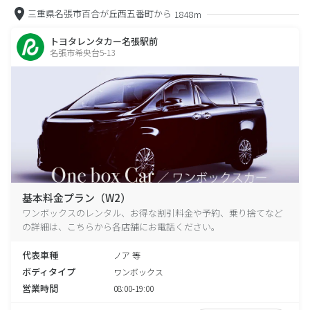
三重県名張市百合が丘西五番町から
1848m
トヨタレンタカー名張駅前
名張市希央台5-13
基本料金プラン（W2）
ワンボックスのレンタル、お得な割引料金や予約、乗り捨てなど
の詳細は、こちらから各店舗にお電話ください。
代表車種
ノア 等
ボディタイプ
ワンボックス
営業時間
08:00-19:00