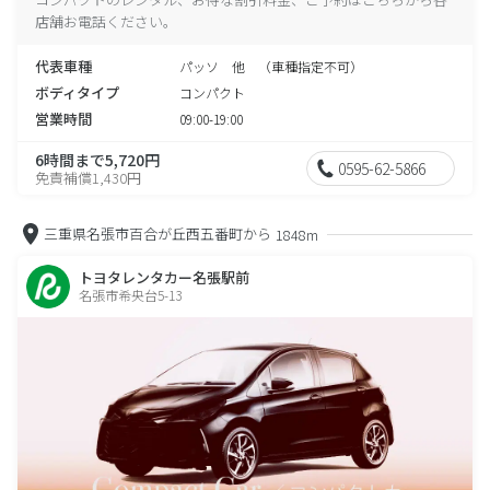
店舗お電話ください。
代表車種
パッソ 他 （車種指定不可）
ボディタイプ
コンパクト
営業時間
09:00-19:00
6時間まで5,720円
0595-62-5866
免責補償1,430円
三重県名張市百合が丘西五番町から
1848m
トヨタレンタカー名張駅前
名張市希央台5-13