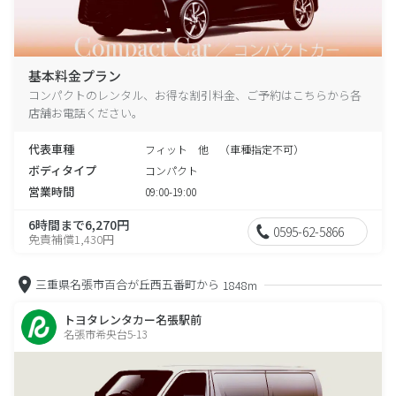
基本料金プラン
コンパクトのレンタル、お得な割引料金、ご予約はこちらから各
店舗お電話ください。
代表車種
フィット 他 （車種指定不可）
ボディタイプ
コンパクト
営業時間
09:00-19:00
6時間まで6,270円
0595-62-5866
免責補償1,430円
三重県名張市百合が丘西五番町から
1848m
トヨタレンタカー名張駅前
名張市希央台5-13