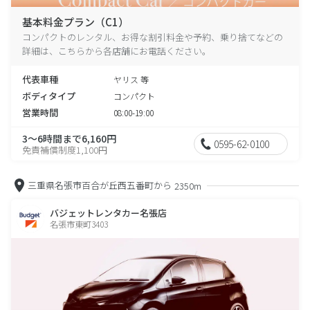
基本料金プラン（C1）
コンパクトのレンタル、お得な割引料金や予約、乗り捨てなどの
詳細は、こちらから各店舗にお電話ください。
代表車種
ヤリス 等
ボディタイプ
コンパクト
営業時間
08:00-19:00
3～6時間まで6,160円
0595-62-0100
免責補償制度1,100円
三重県名張市百合が丘西五番町から
2350m
バジェットレンタカー名張店
名張市東町3403