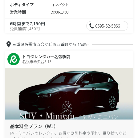
ボディタイプ
コンパクト
営業時間
09:00-19:00
6時間まで7,150円
0595-62-5866
免責補償1,430円
三重県名張市百合が丘西五番町から
1848m
トヨタレンタカー名張駅前
名張市希央台5-13
基本料金プラン（W1）
RV・ミニバンのレンタル、お得な割引料金や予約、乗り捨てなど