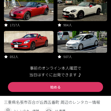
1717人
984人
852人
507人
事前のオンライン本人確認で
当日はすぐに出発できます ♪
始める
三重県名張市百合が丘西五番町 周辺のレンタカー情報
2 レンタカー店舗
18 車種