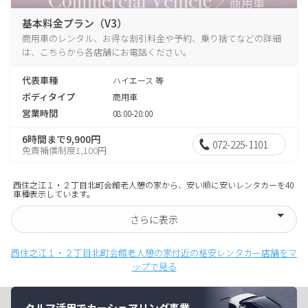
基本料金プラン（V3）
商用車のレンタル、お得な割引料金や予約、乗り捨てなどの詳細
は、こちらから各店舗にお電話ください。
代表車種
ハイエース 等
ボディタイプ
商用車
営業時間
08:00-20:00
6時間まで9,900円
072-225-1101
免責補償制度1,100円
西住之江１・２丁目北町会館老人憩の家から、安い順に安いレンタカーを40
車種表示しています。
さらに表示
西住之江１・２丁目北町会館老人憩の家付近の格安レンタカー店舗をマ
ップで見る
クルマ活用でカーシェアリング事業