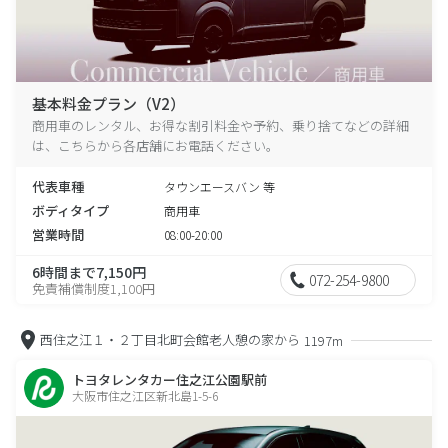
基本料金プラン（V2）
商用車のレンタル、お得な割引料金や予約、乗り捨てなどの詳細
は、こちらから各店舗にお電話ください。
代表車種
タウンエースバン 等
ボディタイプ
商用車
営業時間
08:00-20:00
6時間まで7,150円
072-254-9800
免責補償制度1,100円
西住之江１・２丁目北町会館老人憩の家から
1197m
トヨタレンタカー住之江公園駅前
大阪市住之江区新北島1-5-6