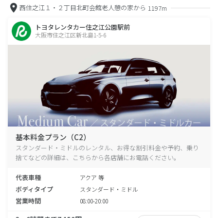
西住之江１・２丁目北町会館老人憩の家から
1197m
トヨタレンタカー住之江公園駅前
大阪市住之江区新北島1-5-6
基本料金プラン（C2）
スタンダード・ミドルのレンタル、お得な割引料金や予約、乗り
捨てなどの詳細は、こちらから各店舗にお電話ください。
代表車種
アクア 等
ボディタイプ
スタンダード・ミドル
営業時間
08:00-20:00