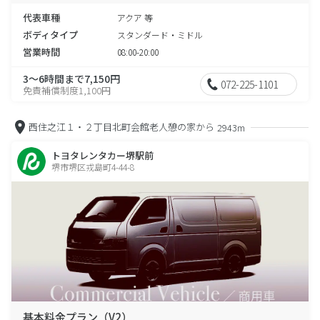
代表車種
アクア 等
ボディタイプ
スタンダード・ミドル
営業時間
08:00-20:00
3～6時間まで7,150円
072-225-1101
免責補償制度1,100円
西住之江１・２丁目北町会館老人憩の家から
2943m
トヨタレンタカー堺駅前
堺市堺区戎島町4-44-8
基本料金プラン（V2）