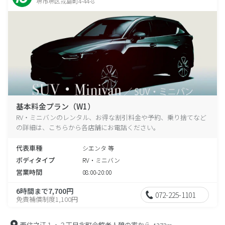
堺市堺区戎島町4-44-8
基本料金プラン（W1）
RV・ミニバンのレンタル、お得な割引料金や予約、乗り捨てなど
の詳細は、こちらから各店舗にお電話ください。
代表車種
シエンタ 等
ボディタイプ
RV・ミニバン
営業時間
08:00-20:00
6時間まで7,700円
072-225-1101
免責補償制度1,100円
西住之江１・２丁目北町会館老人憩の家から