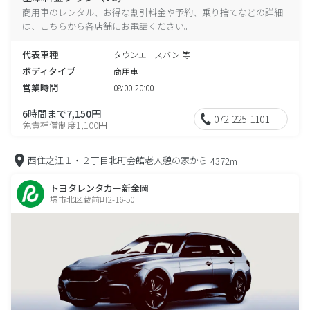
商用車のレンタル、お得な割引料金や予約、乗り捨てなどの詳細
は、こちらから各店舗にお電話ください。
代表車種
タウンエースバン 等
ボディタイプ
商用車
営業時間
08:00-20:00
6時間まで7,150円
072-225-1101
免責補償制度1,100円
西住之江１・２丁目北町会館老人憩の家から
4372m
トヨタレンタカー新金岡
堺市北区蔵前町2-16-50