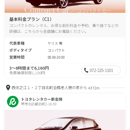
基本料金プラン（C1）
コンパクトのレンタル、お得な割引料金や予約、乗り捨てなどの
詳細は、こちらから各店舗にお電話ください。
代表車種
ヤリス 等
ボディタイプ
コンパクト
営業時間
08:00-20:00
3～6時間まで6,160円
072-225-1101
免責補償制度1,100円
西住之江１・２丁目北町会館老人憩の家から
4372m
トヨタレンタカー新金岡
堺市北区蔵前町2-16-50