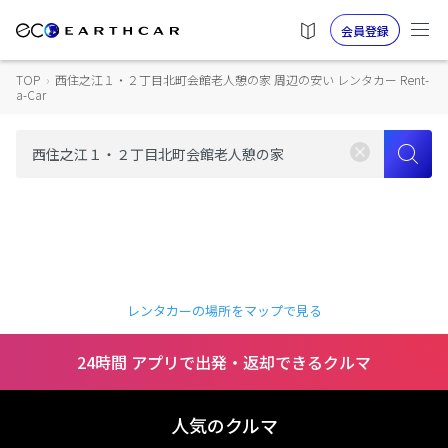
会員登録
TOP
›
西住之江１・２丁目北町会館老人憩の家 周辺の安い レンタカー Rent-
a-Car
レンタカーの場所をマップで見る
24時間 アプリで出発・返却できるクルマ
人気のクルマ