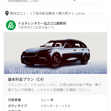
免責補償制度1,100円
西住之江１・２丁目北町会館老人憩の家から
1197m
トヨタレンタカー住之江公園駅前
大阪市住之江区新北島1-5-6
基本料金プラン（C4）
スタンダード・ミドルのレンタル、お得な割引料金や予約、乗り
捨てなどの詳細は、こちらから各店舗にお電話ください。
代表車種
カムリ 等
ボディタイプ
スタンダード・ミドル