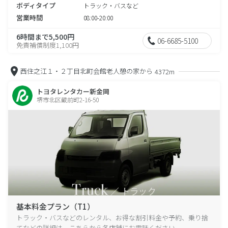
ボディタイプ
トラック・バスなど
営業時間
08:00-20:00
6時間まで5,500円
06-6685-5100
免責補償制度1,100円
西住之江１・２丁目北町会館老人憩の家から
4372m
トヨタレンタカー新金岡
堺市北区蔵前町2-16-50
基本料金プラン（T1）
トラック・バスなどのレンタル、お得な割引料金や予約、乗り捨
てなどの詳細は、こちらから各店舗にお電話ください。