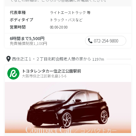
代表車種
ライトエーストラック 等
ボディタイプ
トラック・バスなど
営業時間
08:00-20:00
6時間まで5,500円
072-254-9800
免責補償制度1,100円
西住之江１・２丁目北町会館老人憩の家から
1197m
トヨタレンタカー住之江公園駅前
大阪市住之江区新北島1-5-6