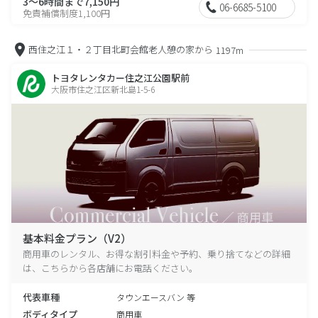
3～6時間まで7,150円
06-6685-5100
免責補償制度1,100円
西住之江１・２丁目北町会館老人憩の家から
1197m
トヨタレンタカー住之江公園駅前
大阪市住之江区新北島1-5-6
基本料金プラン（V2）
商用車のレンタル、お得な割引料金や予約、乗り捨てなどの詳細
は、こちらから各店舗にお電話ください。
代表車種
タウンエースバン 等
ボディタイプ
商用車