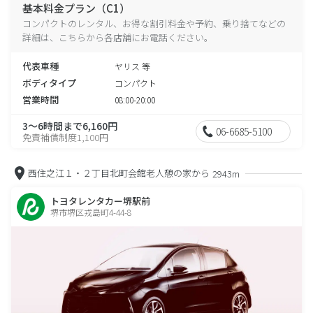
基本料金プラン（C1）
コンパクトのレンタル、お得な割引料金や予約、乗り捨てなどの
詳細は、こちらから各店舗にお電話ください。
代表車種
ヤリス 等
ボディタイプ
コンパクト
営業時間
08:00-20:00
3～6時間まで6,160円
06-6685-5100
免責補償制度1,100円
西住之江１・２丁目北町会館老人憩の家から
2943m
トヨタレンタカー堺駅前
堺市堺区戎島町4-44-8