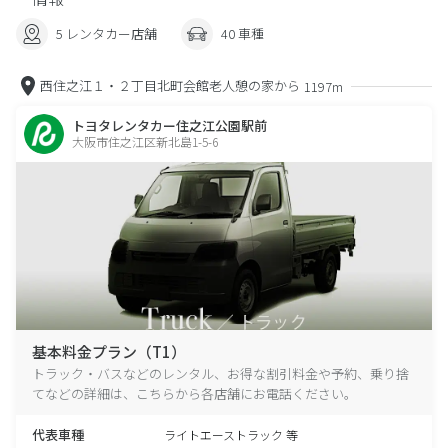
5 レンタカー店舗
40 車種
西住之江１・２丁目北町会館老人憩の家から
1197m
トヨタレンタカー住之江公園駅前
大阪市住之江区新北島1-5-6
基本料金プラン（T1）
トラック・バスなどのレンタル、お得な割引料金や予約、乗り捨
てなどの詳細は、こちらから各店舗にお電話ください。
代表車種
ライトエーストラック 等