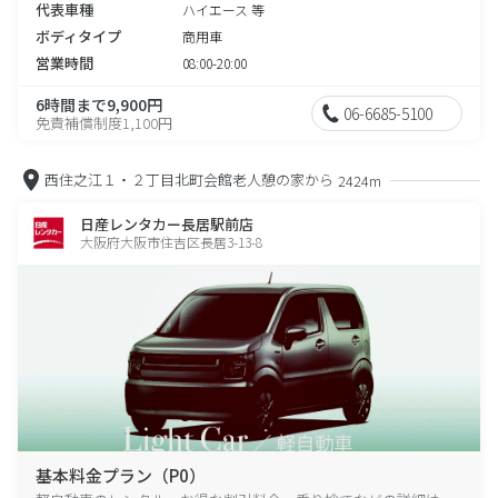
代表車種
ハイエース 等
ボディタイプ
商用車
営業時間
08:00-20:00
6時間まで9,900円
06-6685-5100
免責補償制度1,100円
西住之江１・２丁目北町会館老人憩の家から
2424m
日産レンタカー長居駅前店
大阪府大阪市住吉区長居3-13-8
基本料金プラン（P0）