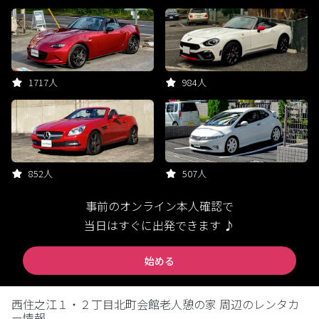
1717人
984人
852人
507人
事前のオンライン本人確認で
当日はすぐに出発できます ♪
始める
西住之江１・２丁目北町会館老人憩の家 周辺のレンタカ
ー情報