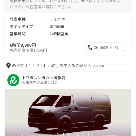
軽自動車のレンタル、お得な割引料金、乗り捨てなどの詳細は、
こちらから各店舗お電話ください。
代表車種
デイズ 等
ボディタイプ
軽自動車
営業時間
24時間営業
6時間9,900円
06-6609-4123
免責補償制度1,650円
西住之江１・２丁目北町会館老人憩の家から
2943m
トヨタレンタカー堺駅前
堺市堺区戎島町4-44-8