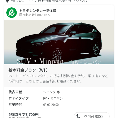
4372m
トヨタレンタカー新金岡
堺市北区蔵前町2-16-50
基本料金プラン（W1）
RV・ミニバンのレンタル、お得な割引料金や予約、乗り捨てなど
の詳細は、こちらから各店舗にお電話ください。
代表車種
シエンタ 等
ボディタイプ
RV・ミニバン
営業時間
08:00-20:00
6時間まで7,700円
072-254-9800