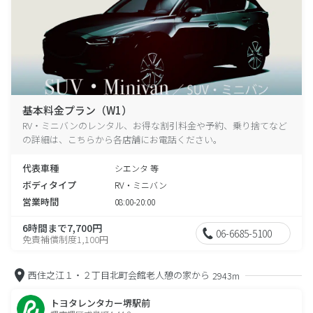
基本料金プラン（W1）
RV・ミニバンのレンタル、お得な割引料金や予約、乗り捨てなど
の詳細は、こちらから各店舗にお電話ください。
代表車種
シエンタ 等
ボディタイプ
RV・ミニバン
営業時間
08:00-20:00
6時間まで7,700円
06-6685-5100
免責補償制度1,100円
西住之江１・２丁目北町会館老人憩の家から
2943m
トヨタレンタカー堺駅前