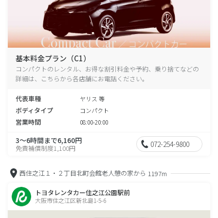
基本料金プラン（C1）
コンパクトのレンタル、お得な割引料金や予約、乗り捨てなどの
詳細は、こちらから各店舗にお電話ください。
代表車種
ヤリス 等
ボディタイプ
コンパクト
営業時間
08:00-20:00
3～6時間まで6,160円
072-254-9800
免責補償制度1,100円
西住之江１・２丁目北町会館老人憩の家から
1197m
トヨタレンタカー住之江公園駅前
大阪市住之江区新北島1-5-6