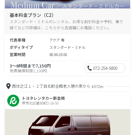
基本料金プラン（C2）
スタンダード・ミドルのレンタル、お得な割引料金や予約、乗り
捨てなどの詳細は、こちらから各店舗にお電話ください。
代表車種
アクア 等
ボディタイプ
スタンダード・ミドル
営業時間
08:00-20:00
3～6時間まで7,150円
072-254-9800
免責補償制度1,100円
西住之江１・２丁目北町会館老人憩の家から
4372m
トヨタレンタカー新金岡
堺市北区蔵前町2-16-50