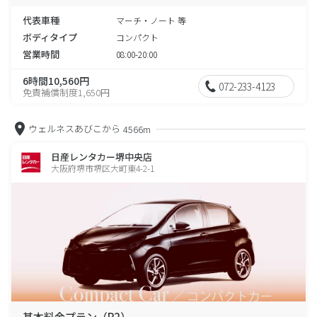
代表車種
マーチ・ノート 等
ボディタイプ
コンパクト
営業時間
08:00-20:00
6時間10,560円
072-233-4123
免責補償制度1,650円
ウェルネスあびこから
4566m
日産レンタカー堺中央店
大阪府堺市堺区大町東4-2-1
基本料金プラン（P2）