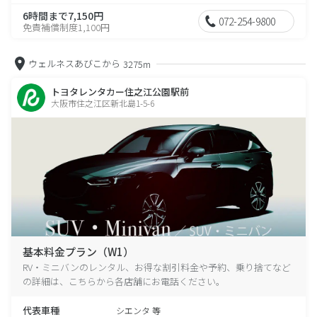
6時間まで7,150円
072-254-9800
免責補償制度1,100円
ウェルネスあびこから
3275m
トヨタレンタカー住之江公園駅前
大阪市住之江区新北島1-5-6
基本料金プラン（W1）
RV・ミニバンのレンタル、お得な割引料金や予約、乗り捨てなど
の詳細は、こちらから各店舗にお電話ください。
代表車種
シエンタ 等