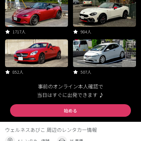
1717人
984人
852人
507人
事前のオンライン本人確認で
当日はすぐに出発できます ♪
始める
ウェルネスあびこ 周辺のレンタカー情報
4 レンタカー店舗
35 車種