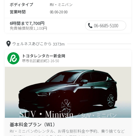
ボディタイプ
RV・ミニバン
営業時間
08:00-20:00
6時間まで7,700円
06-6685-5100
免責補償制度1,100円
ウェルネスあびこから
3373m
トヨタレンタカー新金岡
堺市北区蔵前町2-16-50
基本料金プラン（W1）
RV・ミニバンのレンタル、お得な割引料金や予約、乗り捨てなど