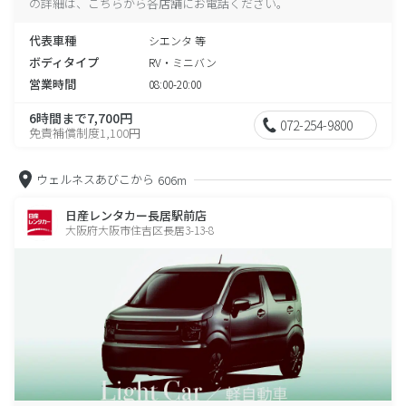
の詳細は、こちらから各店舗にお電話ください。
代表車種
シエンタ 等
ボディタイプ
RV・ミニバン
営業時間
08:00-20:00
6時間まで7,700円
072-254-9800
免責補償制度1,100円
ウェルネスあびこから
606m
日産レンタカー長居駅前店
大阪府大阪市住吉区長居3-13-8