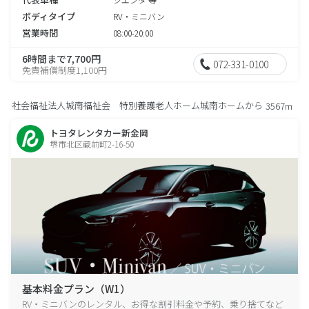
ボディタイプ
RV・ミニバン
営業時間
08:00-20:00
6時間まで7,700円
072-331-0100
免責補償制度1,100円
社会福祉法人城南福祉会 特別養護老人ホーム城南ホームから
3567m
トヨタレンタカー新金岡
堺市北区蔵前町2-16-50
基本料金プラン（W1）
RV・ミニバンのレンタル、お得な割引料金や予約、乗り捨てなど