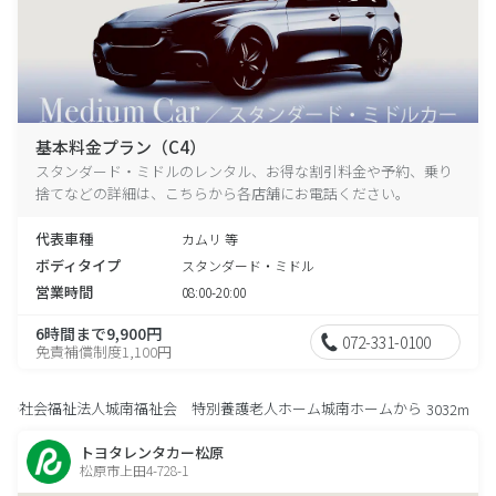
基本料金プラン（C4）
スタンダード・ミドルのレンタル、お得な割引料金や予約、乗り
捨てなどの詳細は、こちらから各店舗にお電話ください。
代表車種
カムリ 等
ボディタイプ
スタンダード・ミドル
営業時間
08:00-20:00
6時間まで9,900円
072-331-0100
免責補償制度1,100円
社会福祉法人城南福祉会 特別養護老人ホーム城南ホームから
3032m
トヨタレンタカー松原
松原市上田4-728-1