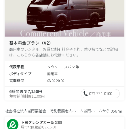
基本料金プラン（V2）
商用車のレンタル、お得な割引料金や予約、乗り捨てなどの詳細
は、こちらから各店舗にお電話ください。
代表車種
タウンエースバン 等
ボディタイプ
商用車
営業時間
08:00-20:00
6時間まで7,150円
072-331-0100
免責補償制度1,100円
社会福祉法人城南福祉会 特別養護老人ホーム城南ホームから
3567m
トヨタレンタカー新金岡
堺市北区蔵前町2-16-50