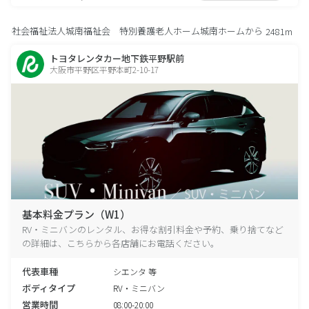
社会福祉法人城南福祉会 特別養護老人ホーム城南ホームから
2481m
トヨタレンタカー地下鉄平野駅前
大阪市平野区平野本町2-10-17
基本料金プラン（W1）
RV・ミニバンのレンタル、お得な割引料金や予約、乗り捨てなど
の詳細は、こちらから各店舗にお電話ください。
代表車種
シエンタ 等
ボディタイプ
RV・ミニバン
営業時間
08:00-20:00