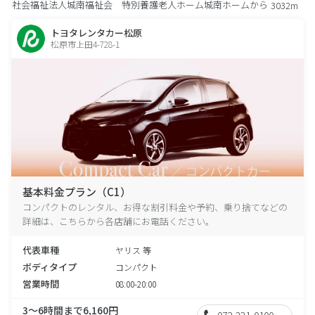
社会福祉法人城南福祉会 特別養護老人ホーム城南ホームから
3032m
トヨタレンタカー松原
松原市上田4-728-1
基本料金プラン（C1）
コンパクトのレンタル、お得な割引料金や予約、乗り捨てなどの
詳細は、こちらから各店舗にお電話ください。
代表車種
ヤリス 等
ボディタイプ
コンパクト
営業時間
08:00-20:00
3～6時間まで6,160円