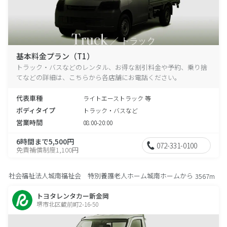
基本料金プラン（T1）
トラック・バスなどのレンタル、お得な割引料金や予約、乗り捨
てなどの詳細は、こちらから各店舗にお電話ください。
代表車種
ライトエーストラック 等
ボディタイプ
トラック・バスなど
営業時間
08:00-20:00
6時間まで5,500円
072-331-0100
免責補償制度1,100円
社会福祉法人城南福祉会 特別養護老人ホーム城南ホームから
3567m
トヨタレンタカー新金岡
堺市北区蔵前町2-16-50