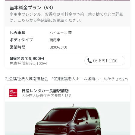
基本料金プラン（V3）
商用車のレンタル、お得な割引料金や予約、乗り捨てなどの詳細
は、こちらから各店舗にお電話ください。
代表車種
ハイエース 等
ボディタイプ
商用車
営業時間
08:00-20:00
6時間まで9,900円
06-6791-1120
免責補償制度1,100円
社会福祉法人城南福祉会 特別養護老人ホーム城南ホームから
2792m
日産レンタカー長居駅前店
大阪府大阪市住吉区長居3-13-8