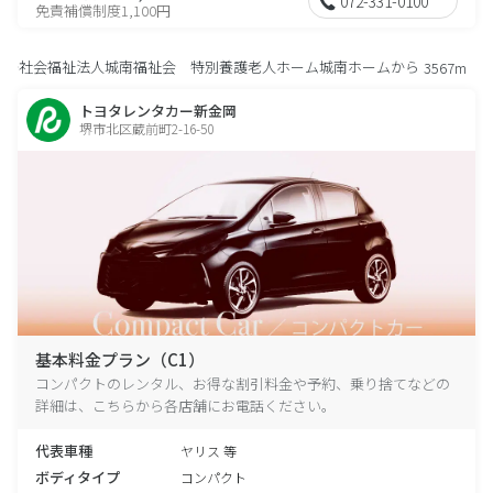
072-331-0100
免責補償制度1,100円
社会福祉法人城南福祉会 特別養護老人ホーム城南ホームから
3567m
トヨタレンタカー新金岡
堺市北区蔵前町2-16-50
基本料金プラン（C1）
コンパクトのレンタル、お得な割引料金や予約、乗り捨てなどの
詳細は、こちらから各店舗にお電話ください。
代表車種
ヤリス 等
ボディタイプ
コンパクト