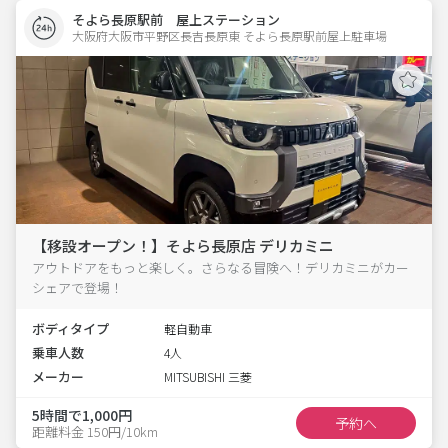
そよら長原駅前 屋上ステーション
大阪府大阪市平野区長吉長原東 そよら長原駅前屋上駐車場 
【移設オープン！】そよら長原店 デリカミニ
アウトドアをもっと楽しく。さらなる冒険へ！デリカミニがカー
シェアで登場！
ボディタイプ
軽自動車
乗車人数
4人
メーカー
MITSUBISHI 三菱
5時間で1,000円
予約へ
距離料金 150円/10km