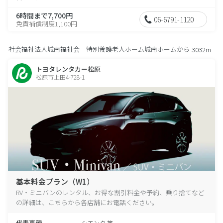
6時間まで7,700円
06-6791-1120
免責補償制度1,100円
社会福祉法人城南福祉会 特別養護老人ホーム城南ホームから
3032m
トヨタレンタカー松原
松原市上田4-728-1
基本料金プラン（W1）
RV・ミニバンのレンタル、お得な割引料金や予約、乗り捨てなど
の詳細は、こちらから各店舗にお電話ください。
代表車種
シエンタ 等