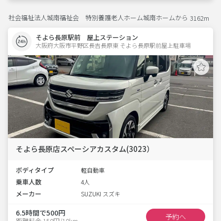
社会福祉法人城南福祉会 特別養護老人ホーム城南ホームから
3162m
そよら長原駅前 屋上ステーション
大阪府大阪市平野区長吉長原東 そよら長原駅前屋上駐車場 
そよら長原店スペーシアカスタム(3023）
ボディタイプ
軽自動車
乗車人数
4人
メーカー
SUZUKI スズキ
6.5時間で500円
予約へ
距離料金 150円/10km