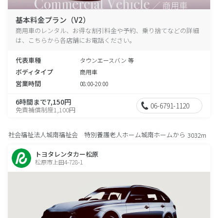
基本料金プラン（V2）
商用車のレンタル、お得な割引料金や予約、乗り捨てなどの詳細
は、こちらから各店舗にお電話ください。
代表車種
タウンエースバン 等
ボディタイプ
商用車
営業時間
08:00-20:00
6時間まで7,150円
06-6791-1120
免責補償制度1,100円
社会福祉法人城南福祉会 特別養護老人ホーム城南ホームから
3032m
トヨタレンタカー松原
松原市上田4-728-1