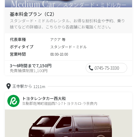
基本料金プラン（C2）
スタンダード・ミドルのレンタル、お得な割引料金や予約、乗り
捨てなどの詳細は、こちらから各店舗にお電話ください。
代表車種
アクア 等
ボディタイプ
スタンダード・ミドル
営業時間
08:00-18:00
3～6時間まで7,150円
0745-75-3330
免責補償制度1,100円
王寺駅から
1211m
トヨタレンタカー西大和
生駒郡斑鳩町龍田西7-1-7トヨタカロ-ラ奈良内