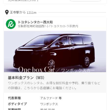
王寺駅から
1211m
トヨタレンタカー西大和
生駒郡斑鳩町龍田西7-1-7トヨタカロ-ラ奈良内
基本料金プラン（W3）
ワンボックスのレンタル、お得な割引料金や予約、乗り捨てなど
の詳細は、こちらから各店舗にお電話ください。
代表車種
アルファード 等
ボディタイプ
ワンボックス
営業時間
08:00-18:00