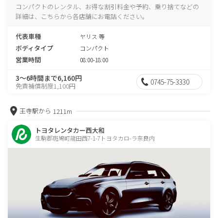
コンパクトのレンタル、お得な割引料金や予約、乗り捨てなどの
詳細は、こちらから各店舗にお電話ください。
代表車種
ヤリス 等
ボディタイプ
コンパクト
営業時間
08:00-18:00
3～6時間まで6,160円
0745-75-3330
免責補償制度1,100円
王寺駅から
1211m
トヨタレンタカー西大和
生駒郡斑鳩町龍田西7-1-7トヨタカロ-ラ奈良内