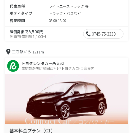
代表車種
ライトエーストラック 等
ボディタイプ
トラック・バスなど
営業時間
08:00-18:00
6時間まで5,500円
0745-75-3330
免責補償制度1,100円
王寺駅から
1211m
トヨタレンタカー西大和
生駒郡斑鳩町龍田西7-1-7トヨタカロ-ラ奈良内
基本料金プラン（C1）