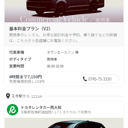
基本料金プラン（V2）
商用車のレンタル、お得な割引料金や予約、乗り捨てなどの詳細
は、こちらから各店舗にお電話ください。
代表車種
タウンエースバン 等
ボディタイプ
商用車
営業時間
08:00-18:00
6時間まで7,150円
0745-75-3330
免責補償制度1,100円
王寺駅から
1211m
トヨタレンタカー西大和
生駒郡斑鳩町龍田西7-1-7トヨタカロ-ラ奈良内