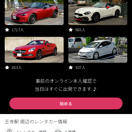
1717人
985人
853人
507人
事前のオンライン本人確認で
当日はすぐに出発できます ♪
始める
王寺駅 周辺のレンタカー情報
2 レンタカー店舗
9 車種