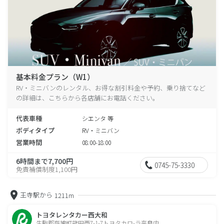
基本料金プラン（W1）
RV・ミニバンのレンタル、お得な割引料金や予約、乗り捨てなど
の詳細は、こちらから各店舗にお電話ください。
代表車種
シエンタ 等
ボディタイプ
RV・ミニバン
営業時間
08:00-18:00
6時間まで7,700円
0745-75-3330
免責補償制度1,100円
王寺駅から
1211m
トヨタレンタカー西大和
生駒郡斑鳩町龍田西7-1-7トヨタカロ-ラ奈良内