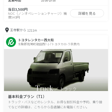
営業時間
10:00-19:00
当日3,500円
詳細を見る
NOC（ノンオペレーションチャージ）補
償540円
王寺駅から
1211m
トヨタレンタカー西大和
生駒郡斑鳩町龍田西7-1-7トヨタカロ-ラ奈良内
基本料金プラン（T1）
トラック・バスなどのレンタル、お得な割引料金や予約、乗り捨
てなどの詳細は、こちらから各店舗にお電話ください。