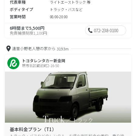
代表車種
ライトエーストラック 等
ボディタイプ
トラック・バスなど
営業時間
08:00-20:00
6時間まで5,500円
072-238-0100
免責補償制度1,100円
遠里小野老人憩の家から
3193m
トヨタレンタカー新金岡
堺市北区蔵前町2-16-50
基本料金プラン（T1）
トラック・バスなどのレンタル、お得な割引料金や予約、乗り捨