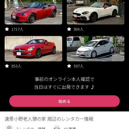
1717人
984人
853人
507人
事前のオンライン本人確認で
当日はすぐに出発できます ♪
始める
遠里小野老人憩の家 周辺のレンタカー情報
7 レンタカー店舗
40 車種