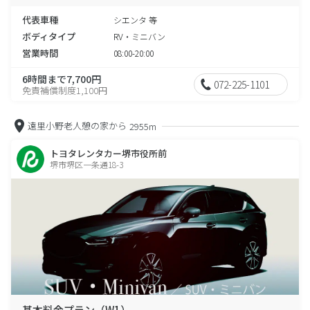
代表車種
シエンタ 等
ボディタイプ
RV・ミニバン
営業時間
08:00-20:00
6時間まで7,700円
072-225-1101
免責補償制度1,100円
遠里小野老人憩の家から
2955m
トヨタレンタカー堺市役所前
堺市堺区一条通18-3
基本料金プラン（W1）