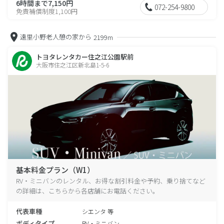
6時間まで7,150円
072-254-9800
免責補償制度1,100円
遠里小野老人憩の家から
2199m
トヨタレンタカー住之江公園駅前
大阪市住之江区新北島1-5-6
基本料金プラン（W1）
RV・ミニバンのレンタル、お得な割引料金や予約、乗り捨てなど
の詳細は、こちらから各店舗にお電話ください。
代表車種
シエンタ 等
ボディタイプ
RV・ミニバン