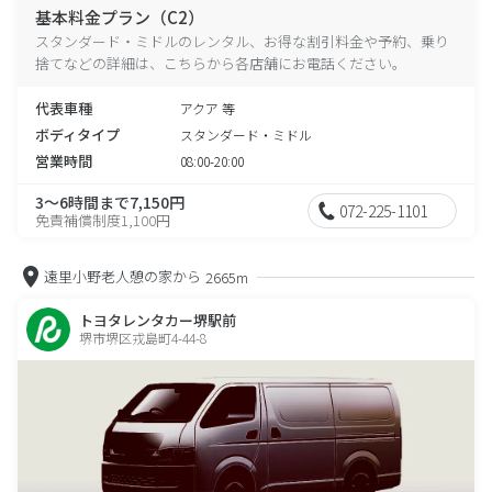
基本料金プラン（C2）
スタンダード・ミドルのレンタル、お得な割引料金や予約、乗り
捨てなどの詳細は、こちらから各店舗にお電話ください。
代表車種
アクア 等
ボディタイプ
スタンダード・ミドル
営業時間
08:00-20:00
3～6時間まで7,150円
072-225-1101
免責補償制度1,100円
遠里小野老人憩の家から
2665m
トヨタレンタカー堺駅前
堺市堺区戎島町4-44-8