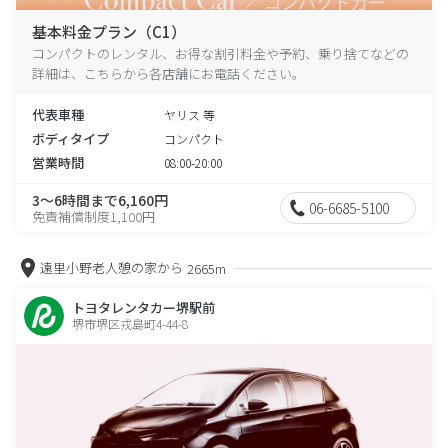
基本料金プラン（C1）
コンパクトのレンタル、お得な割引料金や予約、乗り捨てなどの
詳細は、こちらから各店舗にお電話ください。
代表車種
ヤリス 等
ボディタイプ
コンパクト
営業時間
08:00-20:00
3～6時間まで6,160円
06-6685-5100
免責補償制度1,100円
遠里小野老人憩の家から
2665m
トヨタレンタカー堺駅前
堺市堺区戎島町4-44-8