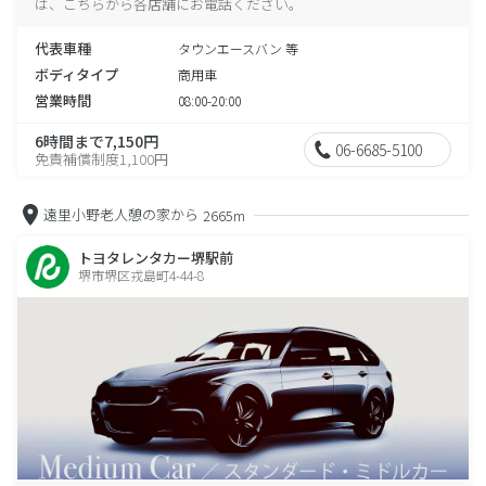
は、こちらから各店舗にお電話ください。
代表車種
タウンエースバン 等
ボディタイプ
商用車
営業時間
08:00-20:00
6時間まで7,150円
06-6685-5100
免責補償制度1,100円
遠里小野老人憩の家から
2665m
トヨタレンタカー堺駅前
堺市堺区戎島町4-44-8