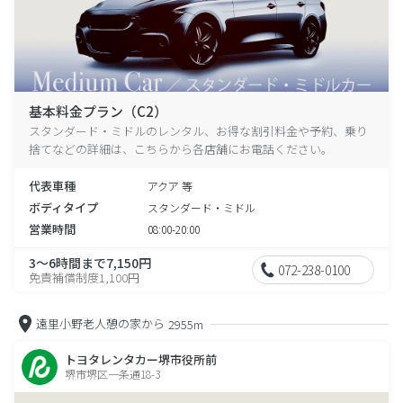
基本料金プラン（C2）
スタンダード・ミドルのレンタル、お得な割引料金や予約、乗り
捨てなどの詳細は、こちらから各店舗にお電話ください。
代表車種
アクア 等
ボディタイプ
スタンダード・ミドル
営業時間
08:00-20:00
3～6時間まで7,150円
072-238-0100
免責補償制度1,100円
遠里小野老人憩の家から
2955m
トヨタレンタカー堺市役所前
堺市堺区一条通18-3