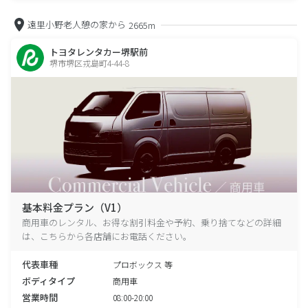
遠里小野老人憩の家から
2665m
トヨタレンタカー堺駅前
堺市堺区戎島町4-44-8
基本料金プラン（V1）
商用車のレンタル、お得な割引料金や予約、乗り捨てなどの詳細
は、こちらから各店舗にお電話ください。
代表車種
プロボックス 等
ボディタイプ
商用車
営業時間
08:00-20:00