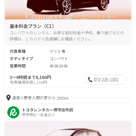
基本料金プラン（C1）
コンパクトのレンタル、お得な割引料金や予約、乗り捨てなどの
詳細は、こちらから各店舗にお電話ください。
代表車種
ヤリス 等
ボディタイプ
コンパクト
営業時間
08:00-20:00
3～6時間まで6,160円
072-225-1101
免責補償制度1,100円
遠里小野老人憩の家から
2955m
トヨタレンタカー堺市役所前
堺市堺区一条通18-3