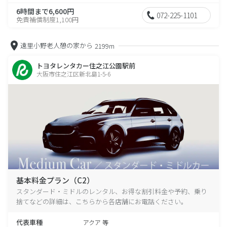
6時間まで6,600円
072-225-1101
免責補償制度1,100円
遠里小野老人憩の家から
2199m
トヨタレンタカー住之江公園駅前
大阪市住之江区新北島1-5-6
基本料金プラン（C2）
スタンダード・ミドルのレンタル、お得な割引料金や予約、乗り
捨てなどの詳細は、こちらから各店舗にお電話ください。
代表車種
アクア 等