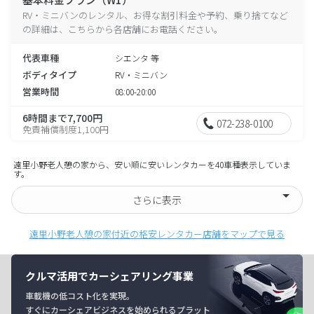
RV・ミニバンのレンタル、お得な割引料金や予約、乗り捨てなど
の詳細は、こちらから各店舗にお電話ください。
代表車種
シエンタ 等
ボディタイプ
RV・ミニバン
営業時間
08:00-20:00
6時間まで7,700円
072-238-0100
免責補償制度1,100円
遠里小野老人憩の家から、安い順に安いレンタカーを40車種表示していま
す。
さらに表示
遠里小野老人憩の家付近の格安レンタカー店舗をマップで見る
クルマ活用でカーシェアリング事業
車載機の低コスト化を実現。
すぐにカーシェアビジネスを始められるプラット