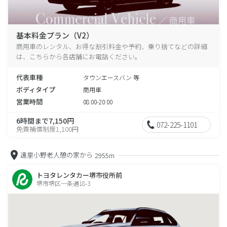
基本料金プラン（V2）
商用車のレンタル、お得な割引料金や予約、乗り捨てなどの詳細
は、こちらから各店舗にお電話ください。
代表車種
タウンエースバン 等
ボディタイプ
商用車
営業時間
08:00-20:00
6時間まで7,150円
072-225-1101
免責補償制度1,100円
遠里小野老人憩の家から
2955m
トヨタレンタカー堺市役所前
堺市堺区一条通18-3