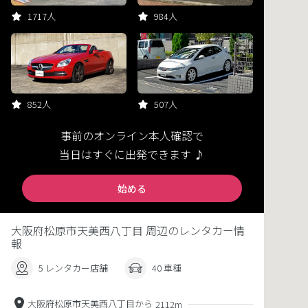
1717人
984人
852人
507人
事前のオンライン本人確認で
当日はすぐに出発できます ♪
始める
大阪府松原市天美西八丁目 周辺のレンタカー情
報
5 レンタカー店舗
40 車種
大阪府松原市天美西八丁目から
2112m