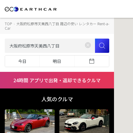
TOP
›
大阪府松原市天美西八丁目 周辺の安い レンタカー Rent-a-
Car
今日
明日
24時間 アプリで出発・返却できるクルマ
人気のクルマ