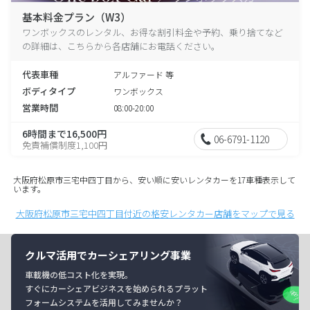
基本料金プラン（W3）
ワンボックスのレンタル、お得な割引料金や予約、乗り捨てなど
の詳細は、こちらから各店舗にお電話ください。
代表車種
アルファード 等
ボディタイプ
ワンボックス
営業時間
08:00-20:00
6時間まで16,500円
06-6791-1120
免責補償制度1,100円
大阪府松原市三宅中四丁目から、安い順に安いレンタカーを17車種表示して
います。
大阪府松原市三宅中四丁目付近の格安レンタカー店舗をマップで見る
クルマ活用でカーシェアリング事業
車載機の低コスト化を実現。
すぐにカーシェアビジネスを始められるプラット
フォームシステムを活用してみませんか？