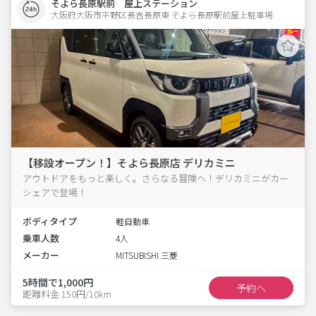
そよら長原駅前 屋上ステーション
大阪府大阪市平野区長吉長原東 そよら長原駅前屋上駐車場 
【移設オープン！】そよら長原店 デリカミニ
アウトドアをもっと楽しく。さらなる冒険へ！デリカミニがカー
シェアで登場！
ボディタイプ
軽自動車
乗車人数
4人
メーカー
MITSUBISHI 三菱
5時間で1,000円
予約へ
距離料金 150円/10km