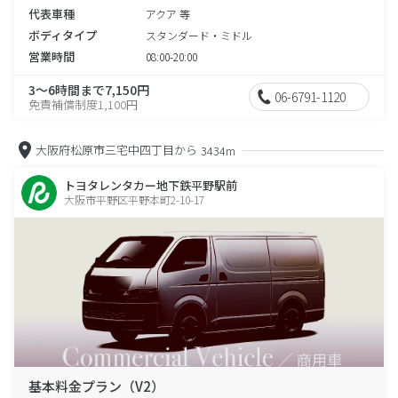
代表車種
アクア 等
ボディタイプ
スタンダード・ミドル
営業時間
08:00-20:00
3～6時間まで7,150円
06-6791-1120
免責補償制度1,100円
大阪府松原市三宅中四丁目から
3434m
トヨタレンタカー地下鉄平野駅前
大阪市平野区平野本町2-10-17
基本料金プラン（V2）