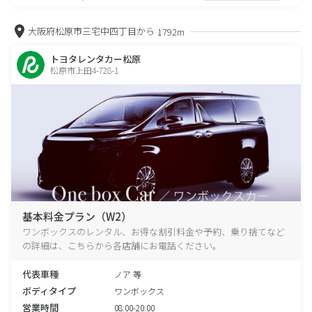
大阪府松原市三宅中四丁目から
1792m
トヨタレンタカー松原
松原市上田4-728-1
基本料金プラン（W2）
ワンボックスのレンタル、お得な割引料金や予約、乗り捨てなど
の詳細は、こちらから各店舗にお電話ください。
代表車種
ノア 等
ボディタイプ
ワンボックス
営業時間
08:00-20:00