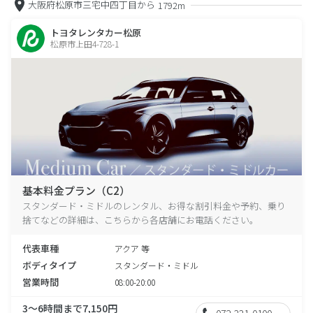
大阪府松原市三宅中四丁目から
1792m
トヨタレンタカー松原
松原市上田4-728-1
基本料金プラン（C2）
スタンダード・ミドルのレンタル、お得な割引料金や予約、乗り
捨てなどの詳細は、こちらから各店舗にお電話ください。
代表車種
アクア 等
ボディタイプ
スタンダード・ミドル
営業時間
08:00-20:00
3～6時間まで7,150円