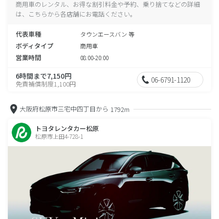
商用車のレンタル、お得な割引料金や予約、乗り捨てなどの詳細
は、こちらから各店舗にお電話ください。
代表車種
タウンエースバン 等
ボディタイプ
商用車
営業時間
08:00-20:00
6時間まで7,150円
06-6791-1120
免責補償制度1,100円
大阪府松原市三宅中四丁目から
1792m
トヨタレンタカー松原
松原市上田4-728-1