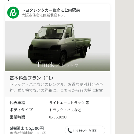
トヨタレンタカー住之江公園駅前
大阪市住之江区新北島1-5-6
基本料金プラン（T1）
トラック・バスなどのレンタル、お得な割引料金や予
約、乗り捨てなどの詳細は、こちらから各店舗にお電
話ください。
代表車種
ライトエーストラック 等
ボディタイプ
トラック・バスなど
営業時間
08:00-20:00
6時間まで5,500円
06-6685-5100
免責補償制度1,100円