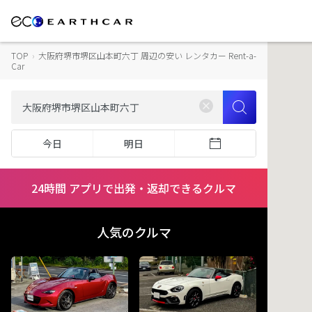
TOP
›
大阪府堺市堺区山本町六丁 周辺の安い レンタカー Rent-a-
Car
今日
明日
24時間 アプリで出発・返却できるクルマ
人気のクルマ