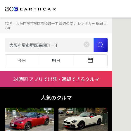
TOP
›
大阪府堺市堺区高須町一丁 周辺の安い レンタカー Rent-a-
Car
今日
明日
24時間 アプリで出発・返却できるクルマ
人気のクルマ