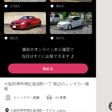
1716人
984人
852人
507人
事前のオンライン本人確認で
当日はすぐに出発できます ♪
始める
大阪府堺市堺区高須町一丁 周辺のレンタカー情
報
8 レンタカー店舗
40 車種
大阪府堺市堺区高須町一丁から
2049m