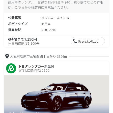
商用車のレンタル、お得な割引料金や予約、乗り捨てなどの詳細
は、こちらから各店舗にお電話ください。
代表車種
タウンエースバン 等
ボディタイプ
商用車
営業時間
08:00-20:00
6時間まで7,150円
072-331-0100
免責補償制度1,100円
大阪府松原市三宅西四丁目から
3326m
トヨタレンタカー新金岡
堺市北区蔵前町2-16-50