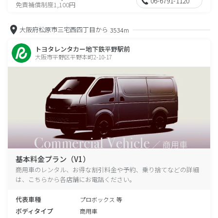
06-6791-1120
免責補償制度1,100円
大阪府松原市三宅西四丁目から
3534m
トヨタレンタカー地下鉄平野駅前
大阪市平野区平野本町2-10-17
基本料金プラン（V1）
商用車のレンタル、お得な割引料金や予約、乗り捨てなどの詳細
は、こちらから各店舗にお電話ください。
代表車種
プロボックス 等
ボディタイプ
商用車