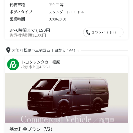
代表車種
アクア 等
ボディタイプ
スタンダード・ミドル
営業時間
08:00-20:00
3～6時間まで7,150円
072-331-0100
免責補償制度1,100円
大阪府松原市三宅西四丁目から
1664m
トヨタレンタカー松原
松原市上田4-728-1
基本料金プラン（V2）