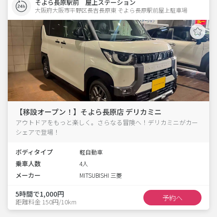
そよら長原駅前 屋上ステーション
大阪府大阪市平野区長吉長原東 そよら長原駅前屋上駐車場 
【移設オープン！】そよら長原店 デリカミニ
アウトドアをもっと楽しく。さらなる冒険へ！デリカミニがカー
シェアで登場！
ボディタイプ
軽自動車
乗車人数
4人
メーカー
MITSUBISHI 三菱
5時間で1,000円
予約へ
距離料金 150円/10km