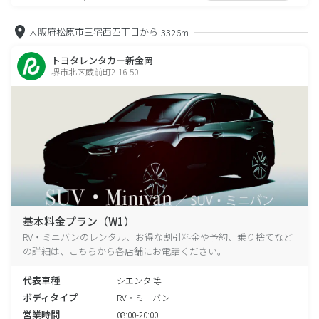
大阪府松原市三宅西四丁目から
3326m
トヨタレンタカー新金岡
堺市北区蔵前町2-16-50
基本料金プラン（W1）
RV・ミニバンのレンタル、お得な割引料金や予約、乗り捨てなど
の詳細は、こちらから各店舗にお電話ください。
代表車種
シエンタ 等
ボディタイプ
RV・ミニバン
営業時間
08:00-20:00