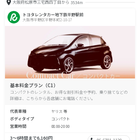
大阪府松原市三宅西四丁目から
3534m
トヨタレンタカー地下鉄平野駅前
大阪市平野区平野本町2-10-17
基本料金プラン（C1）
コンパクトのレンタル、お得な割引料金や予約、乗り捨てなどの
詳細は、こちらから各店舗にお電話ください。
代表車種
ヤリス 等
ボディタイプ
コンパクト
営業時間
08:00-20:00
3～6時間まで6,160円