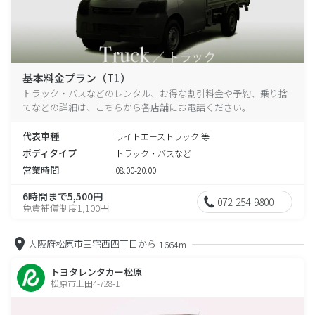
基本料金プラン（T1）
トラック・バスなどのレンタル、お得な割引料金や予約、乗り捨
てなどの詳細は、こちらから各店舗にお電話ください。
代表車種
ライトエーストラック 等
ボディタイプ
トラック・バスなど
営業時間
08:00-20:00
6時間まで5,500円
072-254-9800
免責補償制度1,100円
大阪府松原市三宅西四丁目から
1664m
トヨタレンタカー松原
松原市上田4-728-1