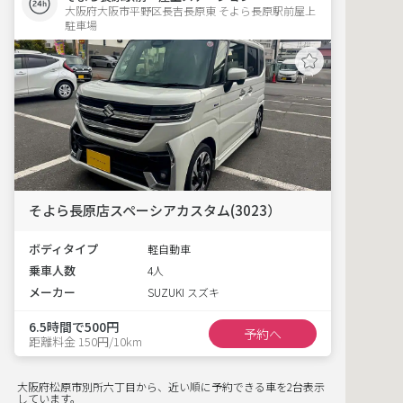
大阪府大阪市平野区長吉長原東 そよら長原駅前屋上
駐車場 
そよら長原店スペーシアカスタム(3023）
ボディタイプ
軽自動車
乗車人数
4人
メーカー
SUZUKI スズキ
6.5時間で500円
予約へ
距離料金 150円/10km
大阪府松原市別所六丁目から、近い順に予約できる車を2台表示
しています。