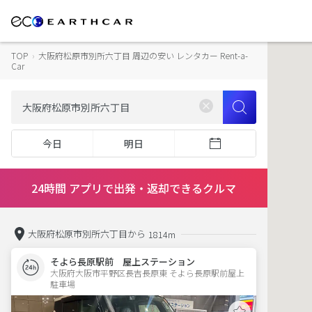
TOP
›
大阪府松原市別所六丁目 周辺の安い レンタカー Rent-a-
Car
今日
明日
24時間 アプリで出発・返却できるクルマ
大阪府松原市別所六丁目から
1814m
そよら長原駅前 屋上ステーション
大阪府大阪市平野区長吉長原東 そよら長原駅前屋上
駐車場 