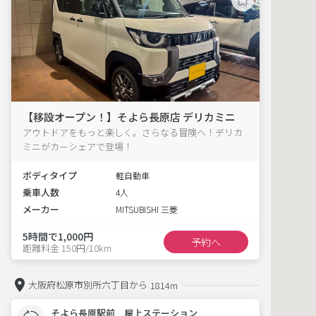
【移設オープン！】そよら長原店 デリカミニ
アウトドアをもっと楽しく。さらなる冒険へ！デリカ
ミニがカーシェアで登場！
ボディタイプ
軽自動車
乗車人数
4人
メーカー
MITSUBISHI 三菱
5時間で1,000円
予約へ
距離料金 150円/10km
大阪府松原市別所六丁目から
1814m
そよら長原駅前 屋上ステーション