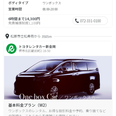
ボディタイプ
ワンボックス
営業時間
08:00-20:00
6時間まで14,300円
072-331-0100
免責補償制度1,100円
松原市立松寿苑から
3585m
トヨタレンタカー新金岡
堺市北区蔵前町2-16-50
基本料金プラン（W2）
ワンボックスのレンタル、お得な割引料金や予約、乗り捨てなど
の詳細は、こちらから各店舗にお電話ください。