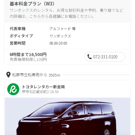
基本料金プラン（W3）
ワンボックスのレンタル、お得な割引料金や予約、乗り捨てなど
の詳細は、こちらから各店舗にお電話ください。
代表車種
アルファード 等
ボディタイプ
ワンボックス
営業時間
08:00-20:00
6時間まで16,500円
072-331-0100
免責補償制度1,100円
松原市立松寿苑から
3585m
トヨタレンタカー新金岡
堺市北区蔵前町2-16-50