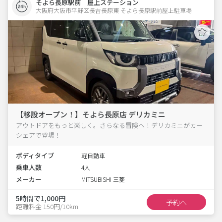
そよら長原駅前 屋上ステーション
大阪府大阪市平野区長吉長原東 そよら長原駅前屋上駐車場 
【移設オープン！】そよら長原店 デリカミニ
アウトドアをもっと楽しく。さらなる冒険へ！デリカミニがカー
シェアで登場！
ボディタイプ
軽自動車
乗車人数
4人
メーカー
MITSUBISHI 三菱
5時間で1,000円
予約へ
距離料金 150円/10km