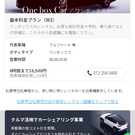
基本料金プラン（W3）
ワンボックスのレンタル、お得な割引料金や予約、乗り捨てなど
の詳細は、こちらから各店舗にお電話ください。
代表車種
アルファード 等
ボディタイプ
ワンボックス
営業時間
08:00-20:00
6時間まで16,500円
072-254-9800
免責補償制度1,100円
松原市立松寿苑から、安い順に安いレンタカーを18車種表示しています。
松原市立松寿苑付近の格安レンタカー店舗をマップで見る
クルマ活用でカーシェアリング事業
車載機の低コスト化を実現。
すぐにカーシェアビジネスを始められるプラット