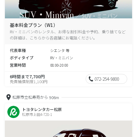
基本料金プラン（W1）
RV・ミニバンのレンタル、お得な割引料金や予約、乗り捨てなど
の詳細は、こちらから各店舗にお電話ください。
代表車種
シエンタ 等
ボディタイプ
RV・ミニバン
営業時間
08:00-20:00
6時間まで7,700円
072-254-9800
免責補償制度1,100円
松原市立松寿苑から
906m
トヨタレンタカー松原
松原市上田4-728-1