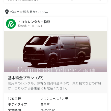
松原市立松寿苑から
906m
トヨタレンタカー松原
松原市上田4-728-1
基本料金プラン（V2）
商用車のレンタル、お得な割引料金や予約、乗り捨てなどの詳細
は、こちらから各店舗にお電話ください。
代表車種
タウンエースバン 等
ボディタイプ
商用車
営業時間
08:00-20:00