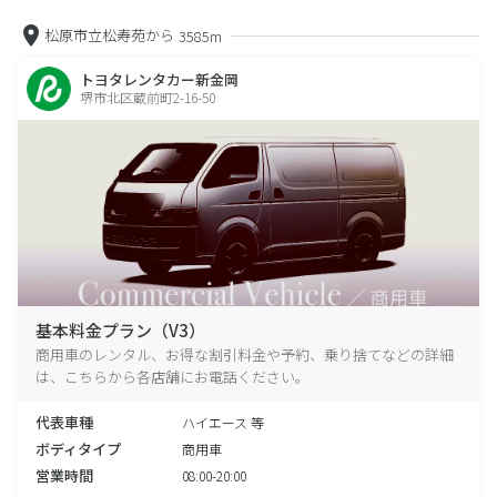
松原市立松寿苑から
3585m
トヨタレンタカー新金岡
堺市北区蔵前町2-16-50
基本料金プラン（V3）
商用車のレンタル、お得な割引料金や予約、乗り捨てなどの詳細
は、こちらから各店舗にお電話ください。
代表車種
ハイエース 等
ボディタイプ
商用車
営業時間
08:00-20:00