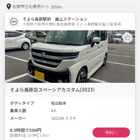
松原市立松寿苑から
2886m
そよら長原駅前 屋上ステーション
大阪府大阪市平野区長吉長原東 そよら長原駅前屋上駐車場 
そよら長原店スペーシアカスタム(3023）
ボディタイプ
軽自動車
乗車人数
4人
メーカー
SUZUKI スズキ
6.5時間で500円
予約へ
距離料金 150円/10km