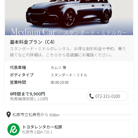
基本料金プラン（C4）
スタンダード・ミドルのレンタル、お得な割引料金や予約、乗り
捨てなどの詳細は、こちらから各店舗にお電話ください。
代表車種
カムリ 等
ボディタイプ
スタンダード・ミドル
営業時間
08:00-20:00
6時間まで9,900円
072-331-0100
免責補償制度1,100円
松原市立松寿苑から
906m
トヨタレンタカー松原
松原市上田4-728-1