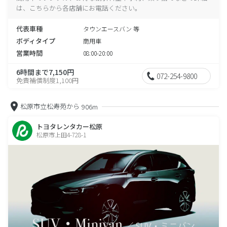
は、こちらから各店舗にお電話ください。
代表車種
タウンエースバン 等
ボディタイプ
商用車
営業時間
08:00-20:00
6時間まで7,150円
072-254-9800
免責補償制度1,100円
松原市立松寿苑から
906m
トヨタレンタカー松原
松原市上田4-728-1