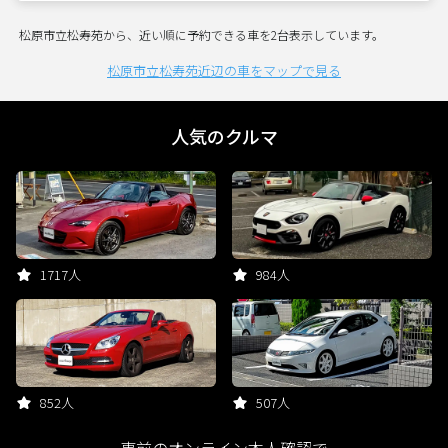
松原市立松寿苑から、近い順に予約できる車を2台表示しています。
松原市立松寿苑近辺の車をマップで見る
人気のクルマ
1717人
984人
852人
507人