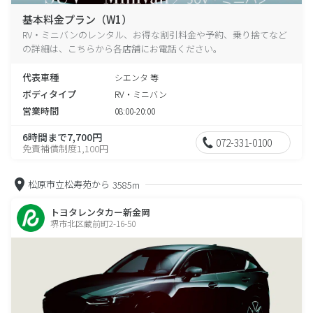
基本料金プラン（W1）
RV・ミニバンのレンタル、お得な割引料金や予約、乗り捨てなど
の詳細は、こちらから各店舗にお電話ください。
代表車種
シエンタ 等
ボディタイプ
RV・ミニバン
営業時間
08:00-20:00
6時間まで7,700円
072-331-0100
免責補償制度1,100円
松原市立松寿苑から
3585m
トヨタレンタカー新金岡
堺市北区蔵前町2-16-50