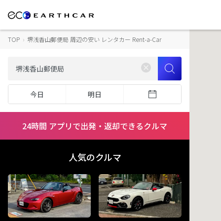
TOP
›
堺浅香山郵便局 周辺の安い レンタカー Rent-a-Car
今日
明日
24時間 アプリで出発・返却できるクルマ
人気のクルマ