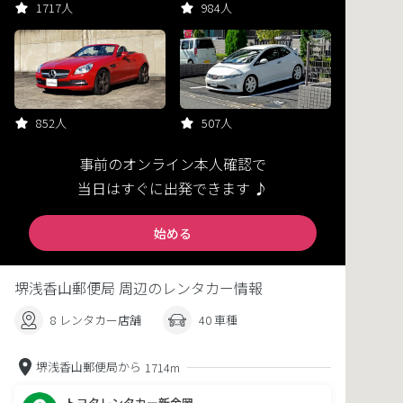
1717人
984人
852人
507人
事前のオンライン本人確認で
当日はすぐに出発できます ♪
始める
堺浅香山郵便局 周辺のレンタカー情報
8 レンタカー店舗
40 車種
堺浅香山郵便局から
1714m
トヨタレンタカー新金岡