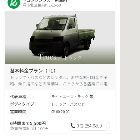
堺市北区蔵前町2-16-50
基本料金プラン（T1）
トラック・バスなどのレンタル、お得な割引料金や予
約、乗り捨てなどの詳細は、こちらから各店舗にお電
話ください。
代表車種
ライトエーストラック 等
ボディタイプ
トラック・バスなど
営業時間
08:00-20:00
6時間まで5,500円
072-254-9800
免責補償制度1,100円