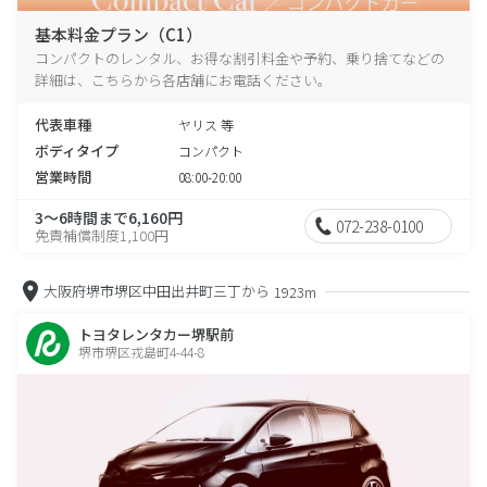
基本料金プラン（C1）
コンパクトのレンタル、お得な割引料金や予約、乗り捨てなどの
詳細は、こちらから各店舗にお電話ください。
代表車種
ヤリス 等
ボディタイプ
コンパクト
営業時間
08:00-20:00
3～6時間まで6,160円
072-238-0100
免責補償制度1,100円
大阪府堺市堺区中田出井町三丁から
1923m
トヨタレンタカー堺駅前
堺市堺区戎島町4-44-8