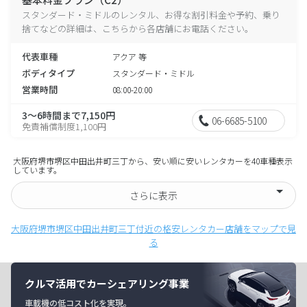
スタンダード・ミドルのレンタル、お得な割引料金や予約、乗り
捨てなどの詳細は、こちらから各店舗にお電話ください。
代表車種
アクア 等
ボディタイプ
スタンダード・ミドル
営業時間
08:00-20:00
3～6時間まで7,150円
06-6685-5100
免責補償制度1,100円
大阪府堺市堺区中田出井町三丁から、安い順に安いレンタカーを40車種表示
しています。
さらに表示
大阪府堺市堺区中田出井町三丁付近の格安レンタカー店舗をマップで見
る
クルマ活用でカーシェアリング事業
車載機の低コスト化を実現。