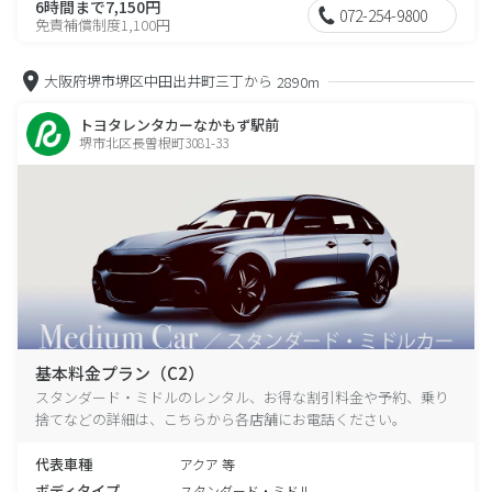
6時間まで7,150円
072-254-9800
免責補償制度1,100円
大阪府堺市堺区中田出井町三丁から
2890m
トヨタレンタカーなかもず駅前
堺市北区長曽根町3081-33
基本料金プラン（C2）
スタンダード・ミドルのレンタル、お得な割引料金や予約、乗り
捨てなどの詳細は、こちらから各店舗にお電話ください。
代表車種
アクア 等
ボディタイプ
スタンダード・ミドル