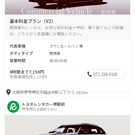
基本料金プラン（V2）
商用車のレンタル、お得な割引料金や予約、乗り捨てなどの詳細
は、こちらから各店舗にお電話ください。
代表車種
タウンエースバン 等
ボディタイプ
商用車
営業時間
08:00-20:00
6時間まで7,150円
072-238-0100
免責補償制度1,100円
大阪府堺市堺区中田出井町三丁から
1923m
トヨタレンタカー堺駅前
堺市堺区戎島町4-44-8