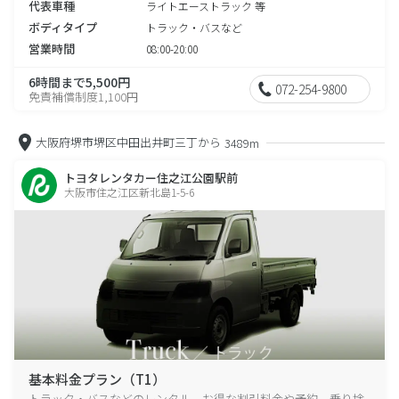
代表車種
ライトエーストラック 等
ボディタイプ
トラック・バスなど
営業時間
08:00-20:00
6時間まで5,500円
072-254-9800
免責補償制度1,100円
大阪府堺市堺区中田出井町三丁から
3489m
トヨタレンタカー住之江公園駅前
大阪市住之江区新北島1-5-6
基本料金プラン（T1）
トラック・バスなどのレンタル、お得な割引料金や予約、乗り捨