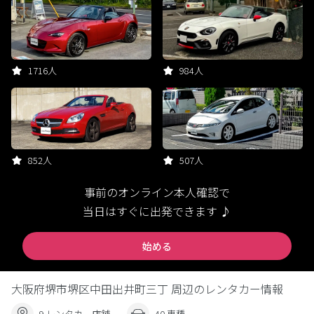
1716人
984人
852人
507人
事前のオンライン本人確認で
当日はすぐに出発できます ♪
始める
大阪府堺市堺区中田出井町三丁 周辺のレンタカー情報
9 レンタカー店舗
40 車種