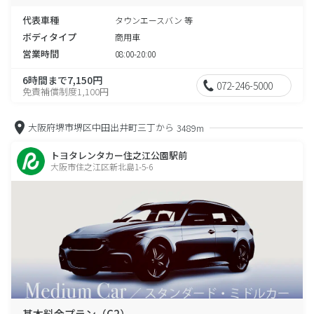
代表車種
タウンエースバン 等
ボディタイプ
商用車
営業時間
08:00-20:00
6時間まで7,150円
072-246-5000
免責補償制度1,100円
大阪府堺市堺区中田出井町三丁から
3489m
トヨタレンタカー住之江公園駅前
大阪市住之江区新北島1-5-6
基本料金プラン（C2）