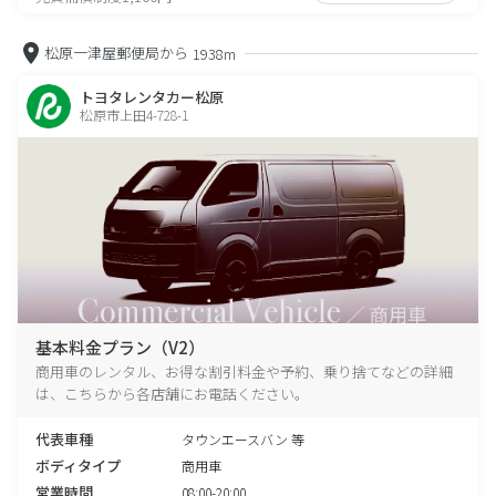
松原一津屋郵便局から
1938m
トヨタレンタカー松原
松原市上田4-728-1
基本料金プラン（V2）
商用車のレンタル、お得な割引料金や予約、乗り捨てなどの詳細
は、こちらから各店舗にお電話ください。
代表車種
タウンエースバン 等
ボディタイプ
商用車
営業時間
08:00-20:00