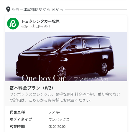
松原一津屋郵便局から
1938m
トヨタレンタカー松原
松原市上田4-728-1
基本料金プラン（W2）
ワンボックスのレンタル、お得な割引料金や予約、乗り捨てなど
の詳細は、こちらから各店舗にお電話ください。
代表車種
ノア 等
ボディタイプ
ワンボックス
営業時間
08:00-20:00