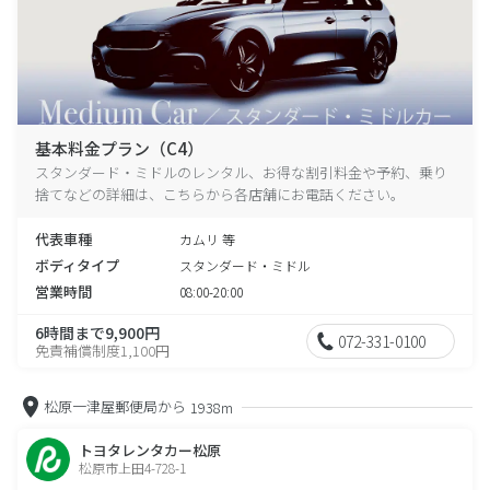
基本料金プラン（C4）
スタンダード・ミドルのレンタル、お得な割引料金や予約、乗り
捨てなどの詳細は、こちらから各店舗にお電話ください。
代表車種
カムリ 等
ボディタイプ
スタンダード・ミドル
営業時間
08:00-20:00
6時間まで9,900円
072-331-0100
免責補償制度1,100円
松原一津屋郵便局から
1938m
トヨタレンタカー松原
松原市上田4-728-1