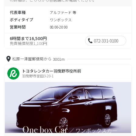
代表車種
アルファード 等
ボディタイプ
ワンボックス
営業時間
08:00-20:00
6時間まで16,500円
072-331-0100
免責補償制度1,100円
松原一津屋郵便局から
3801m
トヨタレンタカー羽曳野市役所前
羽曳野市誉田3-20-1