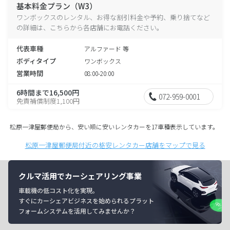
基本料金プラン（W3）
ワンボックスのレンタル、お得な割引料金や予約、乗り捨てなど
の詳細は、こちらから各店舗にお電話ください。
代表車種
アルファード 等
ボディタイプ
ワンボックス
営業時間
08:00-20:00
6時間まで16,500円
072-959-0001
免責補償制度1,100円
松原一津屋郵便局から、安い順に安いレンタカーを17車種表示しています。
松原一津屋郵便局付近の格安レンタカー店舗をマップで見る
クルマ活用でカーシェアリング事業
車載機の低コスト化を実現。
すぐにカーシェアビジネスを始められるプラット
フォームシステムを活用してみませんか？