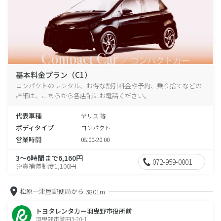
基本料金プラン（C1）
コンパクトのレンタル、お得な割引料金や予約、乗り捨てなどの
詳細は、こちらから各店舗にお電話ください。
代表車種
ヤリス 等
ボディタイプ
コンパクト
営業時間
08:00-20:00
3～6時間まで6,160円
072-959-0001
免責補償制度1,100円
松原一津屋郵便局から
3801m
トヨタレンタカー羽曳野市役所前
羽曳野市誉田3-20-1