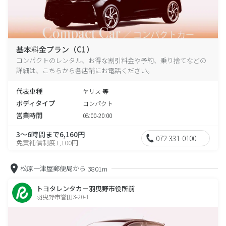
基本料金プラン（C1）
コンパクトのレンタル、お得な割引料金や予約、乗り捨てなどの
詳細は、こちらから各店舗にお電話ください。
代表車種
ヤリス 等
ボディタイプ
コンパクト
営業時間
08:00-20:00
3～6時間まで6,160円
072-331-0100
免責補償制度1,100円
松原一津屋郵便局から
3801m
トヨタレンタカー羽曳野市役所前
羽曳野市誉田3-20-1