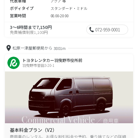
代表車種
アクア 等
ボディタイプ
スタンダード・ミドル
営業時間
08:00-20:00
3～6時間まで7,150円
072-959-0001
免責補償制度1,100円
松原一津屋郵便局から
3801m
トヨタレンタカー羽曳野市役所前
羽曳野市誉田3-20-1
基本料金プラン（V2）
商用車のレンタル、お得な割引料金や予約、乗り捨てなどの詳細