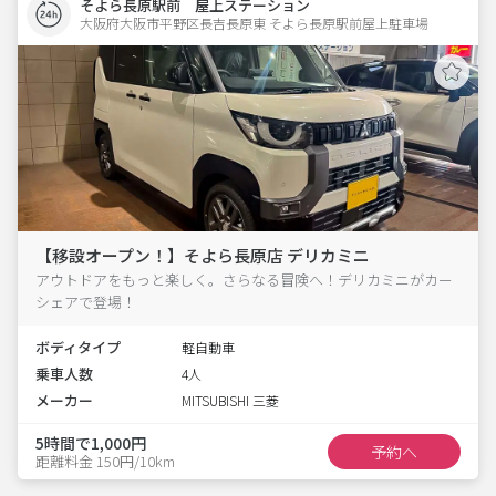
そよら長原駅前 屋上ステーション
大阪府大阪市平野区長吉長原東 そよら長原駅前屋上駐車場 
【移設オープン！】そよら長原店 デリカミニ
アウトドアをもっと楽しく。さらなる冒険へ！デリカミニがカー
シェアで登場！
ボディタイプ
軽自動車
乗車人数
4人
メーカー
MITSUBISHI 三菱
5時間で1,000円
予約へ
距離料金 150円/10km