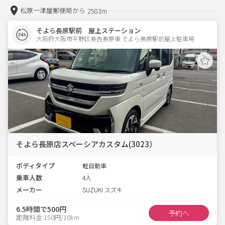
松原一津屋郵便局から
2583m
そよら長原駅前 屋上ステーション
大阪府大阪市平野区長吉長原東 そよら長原駅前屋上駐車場 
そよら長原店スペーシアカスタム(3023）
ボディタイプ
軽自動車
乗車人数
4人
メーカー
SUZUKI スズキ
6.5時間で500円
予約へ
距離料金 150円/10km