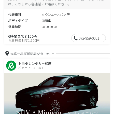
は、こちらから各店舗にお電話ください。
代表車種
タウンエースバン 等
ボディタイプ
商用車
営業時間
08:00-20:00
6時間まで7,150円
072-959-0001
免責補償制度1,100円
松原一津屋郵便局から
1938m
トヨタレンタカー松原
松原市上田4-728-1