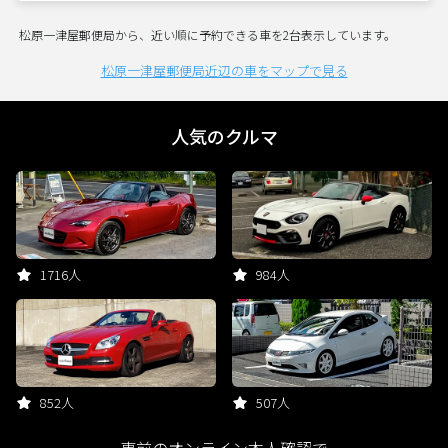
松原一津屋郵便局から、近い順に予約できる車を2台表示しています。
松原一津屋郵便局近辺の車をマップで見る
人気のクルマ
1716人
984人
852人
507人