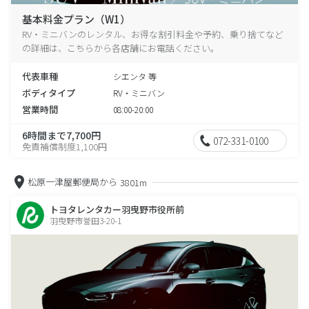
基本料金プラン（W1）
RV・ミニバンのレンタル、お得な割引料金や予約、乗り捨てなど
の詳細は、こちらから各店舗にお電話ください。
代表車種
シエンタ 等
ボディタイプ
RV・ミニバン
営業時間
08:00-20:00
6時間まで7,700円
072-331-0100
免責補償制度1,100円
松原一津屋郵便局から
3801m
トヨタレンタカー羽曳野市役所前
羽曳野市誉田3-20-1