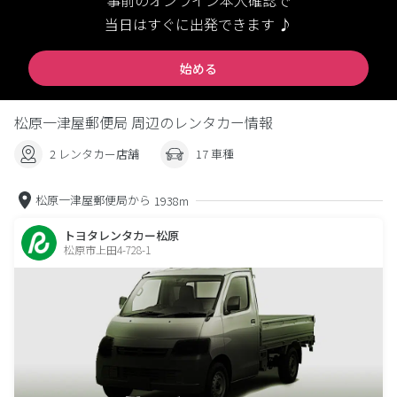
事前のオンライン本人確認で
当日はすぐに出発できます ♪
始める
松原一津屋郵便局 周辺のレンタカー情報
2 レンタカー店舗
17 車種
松原一津屋郵便局から
1938m
トヨタレンタカー松原
松原市上田4-728-1