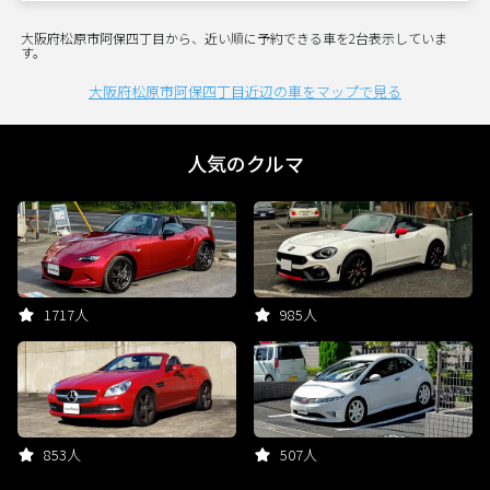
大阪府松原市阿保四丁目から、近い順に予約できる車を2台表示していま
す。
大阪府松原市阿保四丁目近辺の車をマップで見る
人気のクルマ
1717人
985人
853人
507人