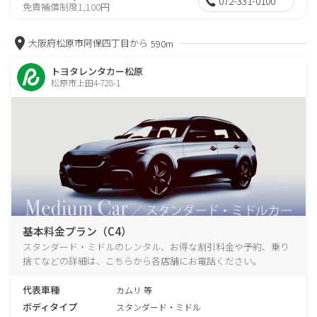
072-331-0100
免責補償制度1,100円
大阪府松原市阿保四丁目から
590m
トヨタレンタカー松原
松原市上田4-728-1
基本料金プラン（C4）
スタンダード・ミドルのレンタル、お得な割引料金や予約、乗り
捨てなどの詳細は、こちらから各店舗にお電話ください。
代表車種
カムリ 等
ボディタイプ
スタンダード・ミドル