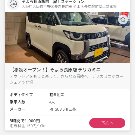
そよら長原駅前 屋上ステーション
大阪府大阪市平野区長吉長原東 そよら長原駅前屋上駐車場 
【移設オープン！】そよら長原店 デリカミニ
アウトドアをもっと楽しく。さらなる冒険へ！デリカミニがカー
シェアで登場！
ボディタイプ
軽自動車
乗車人数
4人
メーカー
MITSUBISHI 三菱
5時間で1,000円
予約へ
距離料金 150円/10km