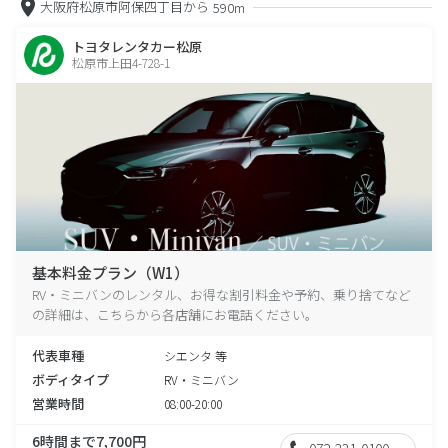
大阪府松原市阿保四丁目から
590m
トヨタレンタカー松原
松原市上田4-728-1
基本料金プラン（W1）
RV・ミニバンのレンタル、お得な割引料金や予約、乗り捨てなど
の詳細は、こちらから各店舗にお電話ください。
代表車種
シエンタ 等
ボディタイプ
RV・ミニバン
営業時間
08:00-20:00
6時間まで7,700円