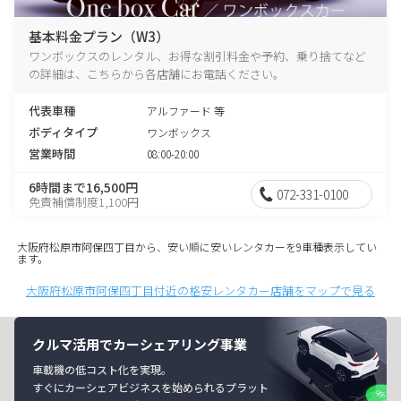
基本料金プラン（W3）
ワンボックスのレンタル、お得な割引料金や予約、乗り捨てなど
の詳細は、こちらから各店舗にお電話ください。
代表車種
アルファード 等
ボディタイプ
ワンボックス
営業時間
08:00-20:00
6時間まで16,500円
072-331-0100
免責補償制度1,100円
大阪府松原市阿保四丁目から、安い順に安いレンタカーを9車種表示してい
ます。
大阪府松原市阿保四丁目付近の格安レンタカー店舗をマップで見る
クルマ活用でカーシェアリング事業
車載機の低コスト化を実現。
すぐにカーシェアビジネスを始められるプラット