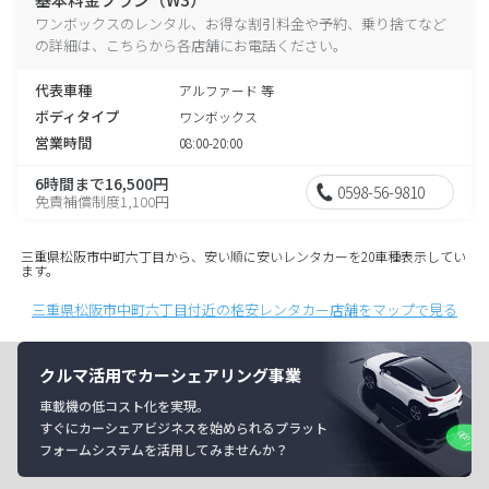
ワンボックスのレンタル、お得な割引料金や予約、乗り捨てなど
の詳細は、こちらから各店舗にお電話ください。
代表車種
アルファード 等
ボディタイプ
ワンボックス
営業時間
08:00-20:00
6時間まで16,500円
0598-56-9810
免責補償制度1,100円
三重県松阪市中町六丁目から、安い順に安いレンタカーを20車種表示してい
ます。
三重県松阪市中町六丁目付近の格安レンタカー店舗をマップで見る
クルマ活用でカーシェアリング事業
車載機の低コスト化を実現。
すぐにカーシェアビジネスを始められるプラット
フォームシステムを活用してみませんか？