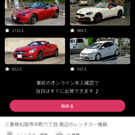
1715人
984人
852人
507人
事前のオンライン本人確認で
当日はすぐに出発できます ♪
始める
三重県松阪市中町六丁目 周辺のレンタカー情報
2 レンタカー店舗
20 車種