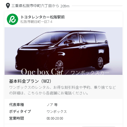
三重県松阪市中町六丁目から
209m
トヨタレンタカー松阪駅前
松阪市朝日町一区7-4
基本料金プラン（W2）
ワンボックスのレンタル、お得な割引料金や予約、乗り捨てなど
の詳細は、こちらから各店舗にお電話ください。
代表車種
ノア 等
ボディタイプ
ワンボックス
営業時間
08:00-20:00