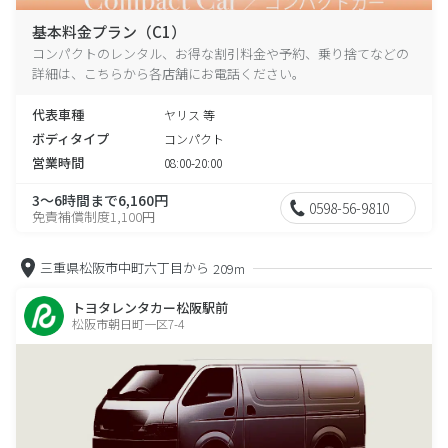
基本料金プラン（C1）
コンパクトのレンタル、お得な割引料金や予約、乗り捨てなどの
詳細は、こちらから各店舗にお電話ください。
代表車種
ヤリス 等
ボディタイプ
コンパクト
営業時間
08:00-20:00
3～6時間まで6,160円
0598-56-9810
免責補償制度1,100円
三重県松阪市中町六丁目から
209m
トヨタレンタカー松阪駅前
松阪市朝日町一区7-4