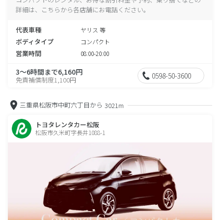
詳細は、こちらから各店舗にお電話ください。
代表車種
ヤリス 等
ボディタイプ
コンパクト
営業時間
08:00-20:00
3～6時間まで6,160円
0598-50-3600
免責補償制度1,100円
三重県松阪市中町六丁目から
3021m
トヨタレンタカー松阪
松阪市久米町字長井1088-1