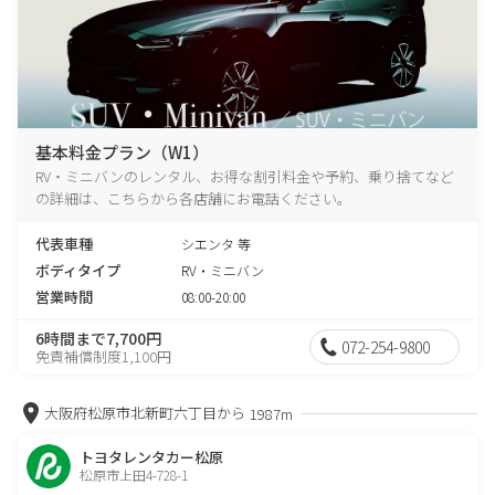
基本料金プラン（W1）
RV・ミニバンのレンタル、お得な割引料金や予約、乗り捨てなど
の詳細は、こちらから各店舗にお電話ください。
代表車種
シエンタ 等
ボディタイプ
RV・ミニバン
営業時間
08:00-20:00
6時間まで7,700円
072-254-9800
免責補償制度1,100円
大阪府松原市北新町六丁目から
1987m
トヨタレンタカー松原
松原市上田4-728-1