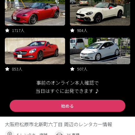
1717人
984人
853人
507人
事前のオンライン本人確認で
当日はすぐに出発できます ♪
始める
大阪府松原市北新町六丁目 周辺のレンタカー情報
5 レンタカー店舗
36 車種