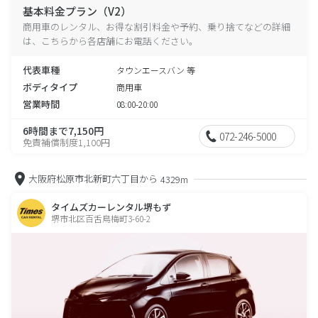
基本料金プラン（V2）
商用車のレンタル、お得な割引料金や予約、乗り捨てなどの詳細
は、こちらから各店舗にお電話ください。
代表車種
タウンエースバン 等
ボディタイプ
商用車
営業時間
08:00-20:00
6時間まで7,150円
072-246-5000
免責補償制度1,100円
大阪府松原市北新町六丁目から
4329m
タイムズカーレンタル堺もず
堺市北区百舌鳥梅町3-60-2