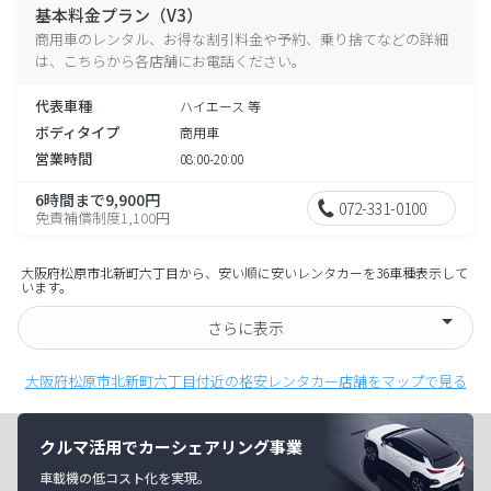
基本料金プラン（V3）
商用車のレンタル、お得な割引料金や予約、乗り捨てなどの詳細
は、こちらから各店舗にお電話ください。
代表車種
ハイエース 等
ボディタイプ
商用車
営業時間
08:00-20:00
6時間まで9,900円
072-331-0100
免責補償制度1,100円
大阪府松原市北新町六丁目から、安い順に安いレンタカーを36車種表示して
います。
さらに表示
大阪府松原市北新町六丁目付近の格安レンタカー店舗をマップで見る
クルマ活用でカーシェアリング事業
車載機の低コスト化を実現。