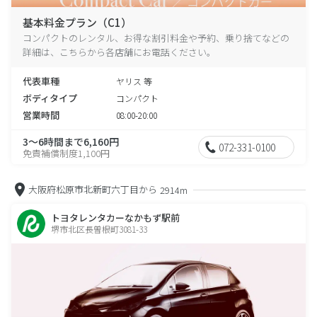
基本料金プラン（C1）
コンパクトのレンタル、お得な割引料金や予約、乗り捨てなどの
詳細は、こちらから各店舗にお電話ください。
代表車種
ヤリス 等
ボディタイプ
コンパクト
営業時間
08:00-20:00
3～6時間まで6,160円
072-331-0100
免責補償制度1,100円
大阪府松原市北新町六丁目から
2914m
トヨタレンタカーなかもず駅前
堺市北区長曽根町3081-33