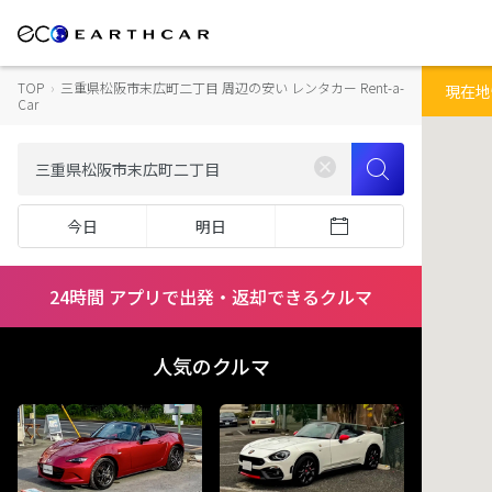
TOP
›
三重県松阪市末広町二丁目 周辺の安い レンタカー Rent-a-
現在地
Car
今日
明日
24時間 アプリで出発・返却できるクルマ
人気のクルマ