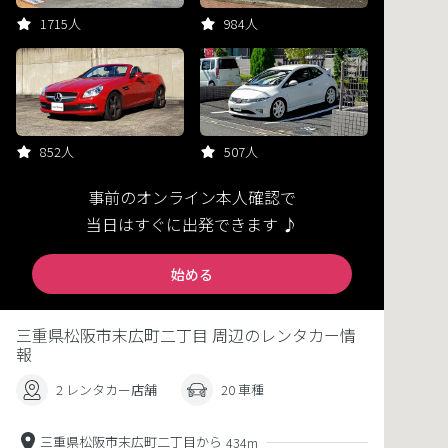
1715人
984人
852人
507人
事前のオンライン本人確認で
当日はすぐに出発できます ♪
始める
三重県松阪市末広町二丁目 周辺のレンタカー情
報
2 レンタカー店舗
20 車種
三重県松阪市末広町二丁目から
434m